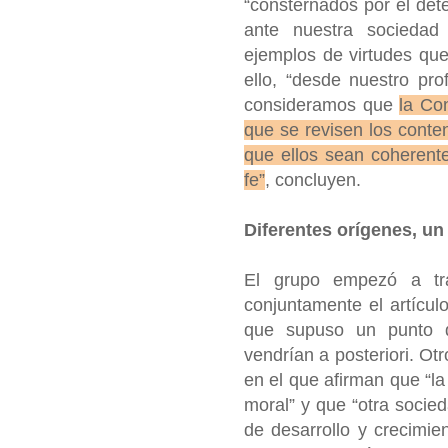
“consternados por el deter
ante nuestra sociedad
ejemplos de virtudes que
ello, “desde nuestro pro
consideramos que
la Co
que se revisen los cont
que ellos sean coherente
fe”
, concluyen.
Diferentes orígenes, u
El grupo empezó a tr
conjuntamente el artículo
que supuso un punto d
vendrían a posteriori. Otro
en el que afirman que “la
moral” y que “otra socie
de desarrollo y crecimi