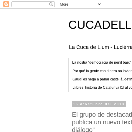
CUCADELL
La Cuca de Llum - Luciérna
La nostra "democràcia de perfil baix"
Por qué la gente con dinero no invier
Gaudí es nega a parlar castellà, defin
Llibres: història de Catalunya [1] al vo
15 d’octubre del 2013
El grupo de destacad
publica un nuevo text
diálogo”