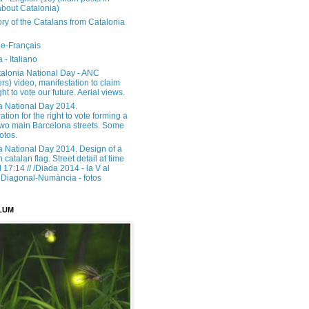
about Catalonia)
ory of the Catalans from Catalonia
e-Français
 - Italiano
alonia National Day - ANC
rs) video, manifestation to claim
ght to vote our future. Aerial views.
a National Day 2014.
tion for the right to vote forming a
 two main Barcelona streets. Some
otos.
a National Day 2014. Design of a
h catalan flag. Street detail at time
17:14 // /Diada 2014 - la V al
Diagonal-Numància - fotos
LUM