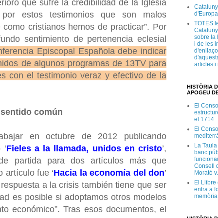
ioro que sufre la credibilidad de la Iglesia
Cataluny
 por estos testimonios que son malos
d'Europa
TOTES le
 como cristianos hemos de practicar”. Por
Cataluny
sobre la 
fundo sentimiento de pertenencia eclesial
i de les 
nferencia Episcopal Española debe indicar
d'enllaço
d'aquesta
enidos de algunos programas de 13TV para
articles 
s con el testimonio veraz y efectivo de la
HISTÒRIA D
APOGEU DE
El Conso
n sentido común
estructur
el 1714
El Conso
abajar en octubre de 2012 publicando
mediterr
La Taula
 ‘
Fieles a la llamada, unidos en cristo
’,
banc púb
funciona
e partida para dos artículos más que
Consell d
 artículo fue ‘
Hacia la economía del don
’
Morató v
El Llibr
 respuesta a la crisis también tiene que ser
entra a f
dad es posible si adoptamos otros modelos
memòria 
ento económico”. Tras esos documentos, el