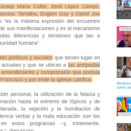
 Josep Maria Cullel, Jordi López Camps,
rancesc Torralba, Eugeni Gay y David Jou
o “es la máxima expresión del encuentro
e sus manifestaciones y es el mecanismo
undas diferencias y tensiones que tan a
munidad humana”.
tes políticos y sociales
que tienen lugar en
 actuales y que se ubican a
las antípodas
o, entendimiento y comprensión que postula
Francisco y por ende la Iglesia católica.
literatur
sobre Ja
ación personal, la utilización de la falacia y
teración hasta el extremo de tópicos y de
eiterada, la vejación y la humillación de
olencia verbal y la mala educación son las
 en estos programas –y, tristemente,
a-“, denuncian.