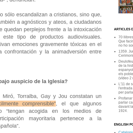
 sólo escandalizan a cristianos, sino que,
también a agnósticos y ateos, a ciudadanos
 quedan perplejos frente a la intoxicación
ARTICLES 
este tipo de productos audiovisuales.
70 llibre
Que facin
tivan emociones gravemente tóxicas en el
no ho son
la confrontación y la animadversión entre
1359. Ju
Cerimoni
Deulofeu
de la his
espanyol
els poble
(vídeo 2
jo auspicio de la Iglesia?
L'11 de 
l'entrada
per parla
z, Miró, Torralba, Gay y Jou constatan un
Profanar
parlar ca
cilmente comprensible”
, el que algunos
davant la
o “tengan acogida en los medios de
1924.
ticipación mayoritaria pertenece a la
ENGLISH PO
pañola”.
Catalonia