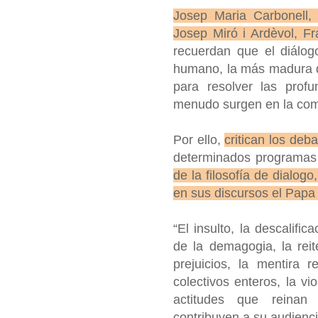
Josep Maria Carbonell,
Josep Miró i Ardèvol, F
recuerdan que el diálog
humano, la más madura d
para resolver las prof
menudo surgen en la co
Por ello,
critican los deba
determinados programas
de la filosofía de dialog
en sus discursos el Papa 
“El insulto, la descalific
de la demagogia, la rei
prejuicios, la mentira r
colectivos enteros, la vi
actitudes que reinan
contribuyen a su audienci