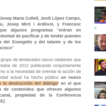
Josep Maria Cullell, Jordi López Camps,
u, Josep Miró i Ardèvol, y Francesc
!!!
 que algunos programas "entran en
voluntad de pacificar y de tender puentes
a del Evangelio y del talante y de los
ncisco"
 grupo de destacados laicos catalanes que
ctubre de 2012 publicando conjuntamente
orno a la necesidad de orientar la acción de
iedad actual ha hecho público
un nuevo
 la destrucción del diálogo
’ en el que
po de contenidos que ofrecen algunos
anal, propiedad de la Conferencia
EE)
.