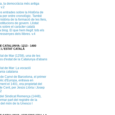
a, la democràcia més antiga
 v.2
s entrades sobre la Història de
a per ordre cronològic. També
història de la formació de les lleis,
institucions de govern. Llistat
s sobre el caràcter català
 blog. El que hem llegit: tots els
i ressenyes dels llibres. v.4
E CATALUNYA: 1213 - 1400
 L'ESTAT CATALÀ
lat de Mar (1258), una de les
es d'estat de la Catalunya d'abans
lat de Mar: La vocació
ània catalana
 de Canvi de Barcelona, el primer
lic d'Europa, entrava en
ment el 1401, era propietat del
e Cent, per Jesús Llòria i Josep
.2
e del Sindicat Remença (1448),
ormar part del registre de la
del món de la Unesco l