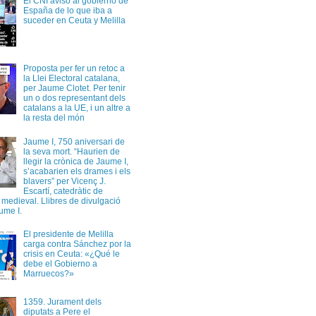
El CNI avisó al gobierno de
España de lo que iba a
suceder en Ceuta y Melilla
Proposta per fer un retoc a
la Llei Electoral catalana,
per Jaume Clotet. Per tenir
un o dos representant dels
catalans a la UE, i un altre a
la resta del món
Jaume I, 750 aniversari de
la seva mort. “Haurien de
llegir la crònica de Jaume I,
s’acabarien els drames i els
blavers” per Vicenç J.
Escartí, catedràtic de
a medieval. Llibres de divulgació
ume I.
El presidente de Melilla
carga contra Sánchez por la
crisis en Ceuta: «¿Qué le
debe el Gobierno a
Marruecos?»
1359. Jurament dels
diputats a Pere el