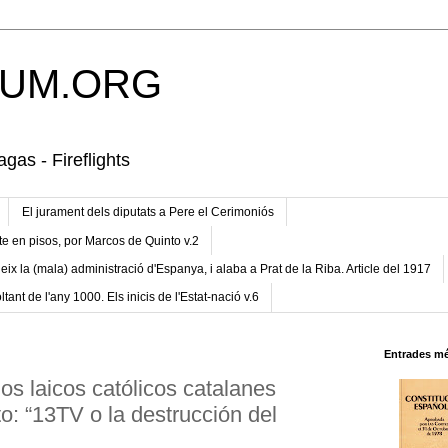
UM.ORG
gas - Fireflights
El jurament dels diputats a Pere el Cerimoniós
te en pisos, por Marcos de Quinto v.2
eix la (mala) administració d'Espanya, i alaba a Prat de la Riba. Article del 1917
ltant de l'any 1000. Els inicis de l'Estat-nació v.6
Entrades mé
os laicos católicos catalanes
o: “13TV o la destrucción del