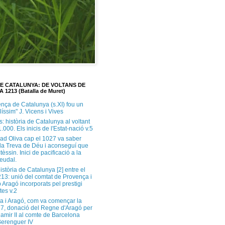
DE CATALUNYA: DE VOLTANS DE
A 1213 (Batalla de Muret)
ença de Catalunya (s.XI) fou un
ilíssim" J. Vicens i Vives
s: història de Catalunya al voltant
1.000. Els inicis de l'Estat-nació v.5
ad Oliva cap el 1027 va saber
 la Treva de Déu i aconseguí que
tèssin. Inici de pacificació a la
feudal.
història de Catalunya [2] entre el
213: unió del comtat de Provença i
 Aragó incorporats pel prestigi
tes v.2
a i Aragó, com va començar la
37, donació del Regne d'Aragó per
Ramir II al comte de Barcelona
erenguer IV