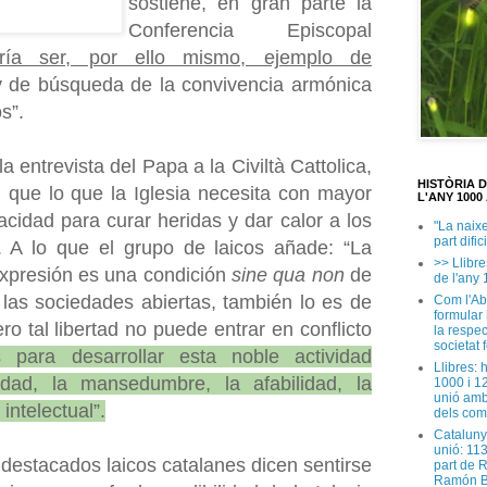
sostiene, en gran parte la
Conferencia Episcopal
ría ser, por ello mismo, ejemplo de
 de búsqueda de la convivencia armónica
s”.
a entrevista del Papa a la Civiltà Cattolica,
HISTÒRIA 
d que lo que la Iglesia necesita con mayor
L'ANY 1000 
cidad para curar heridas y dar calor a los
"La naix
part dific
”. A lo que el grupo de laicos añade: “La
>> Llibre
 expresión es una condición
sine qua non
de
de l'any 
 las sociedades abiertas, también lo es de
Com l'Ab
formular
ero tal libertad no puede entrar en conflicto
la respec
societat 
s para desarrollar esta noble actividad
Llibres: 
ad, la mansedumbre, la afabilidad, la
1000 i 1
unió amb
intelectual”.
dels com
Cataluny
unió: 11
 destacados laicos catalanes dicen sentirse
part de 
Ramón B