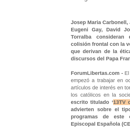
Josep Maria Carbonell, 
Eugeni Gay, David Jo
Torralba consideran
colisión frontal con la 
que derivan de la étic
discursos del Papa Fra
ForumLibertas.com -
El
empezó a trabajar en o
artículos de interés en t
los católicos en la soc
escrito titulado ‘
13TV o
advierten sobre el ti
programas de este c
Episcopal Española (C