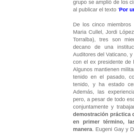
grupo se amplió de los cin
al publicar el texto ‘
Por u
De los cinco miembros o
Maria Cullel, Jordi Lóp
Torralba), tres son mie
decano de una institu
Auditores del Vaticano, y
con el ex presidente de l
Algunos mantienen militan
tenido en el pasado, c
tenido, y ha estado ce
Además, las experiencia
pero, a pesar de todo eso
conjuntamente y trabaj
demostración práctica 
en primer término, l
manera
. Eugeni Gay y D