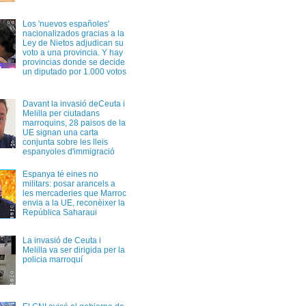
Los 'nuevos españoles'
nacionalizados gracias a la
Ley de Nietos adjudican su
voto a una provincia. Y hay
provincias donde se decide
un diputado por 1.000 votos
Davant la invasió deCeuta i
Melilla per ciutadans
marroquins, 28 paisos de la
UE signan una carta
conjunta sobre les lleis
espanyoles d'immigració
Espanya té eines no
militars: posar arancels a
les mercaderies que Marroc
envia a la UE, reconèixer la
República Saharaui
La invasió de Ceuta i
Melilla va ser dirigida per la
policia marroquí