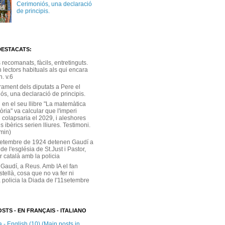
Cerimoniós, una declaració
de principis.
DESTACATS:
s recomanats, fàcils, entretinguts.
 lectors habituals als qui encara
. v.6
rament dels diputats a Pere el
ós, una declaració de principis.
 en el seu llibre "La matemàtica
tòria" va calcular que l'imperi
 colapsaria el 2029, i aleshores
s ibèrics serien lliures. Testimoni.
 min)
setembre de 1924 detenen Gaudí a
 de l'església de St.Just i Pastor,
r català amb la policia
 Gaudí, a Reus. Amb IA el fan
stellà, cosa que no va fer ni
 policia la Diada de l'11setembre
STS - EN FRANÇAIS - ITALIANO
 - English (10) (Main posts in