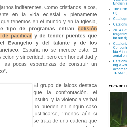
English 
rnos indiferentes. Como cristianos laicos,
The Hist
(1)
ente en la vida eclesial y plenamente
Catalogn
 que tenemos en el mundo y en la Iglesia,
Catalonia
te tipo de programas entran
colisión
2014 Cat
(organize
 de pacificar
y de tender puentes que
for our ri
del Evangelio y del talante y de los
Cataloni
Concentra
ancisco
. España no se merece esto. El
big V in
aerial ph
icción y sinceridad, pero con honestidad y
Cataloni
 las pocas esperanzas de construir un
big V wit
accorded 
co”.
TRAM 6, 
El grupo de laicos destaca
CUCA DE L
que la confrontación, el
insulto, y la violencia verbal
no pueden en ningún caso
justificarse, “menos aún si
se trata de una cadena que