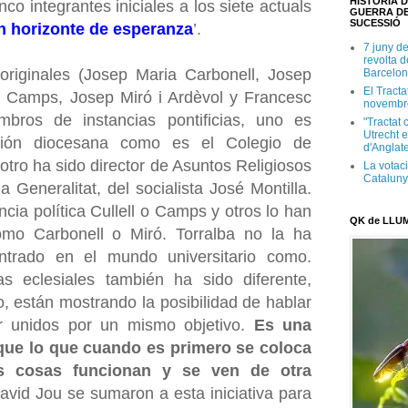
HISTÒRIA D
co integrantes iniciales a los siete actuals
GUERRA DE
SUCESSIÓ
n horizonte de esperanza
’.
7 juny d
revolta 
riginales (Josep Maria Carbonell, Josep
Barcelon
El Tracta
ez Camps, Josep Miró i Ardèvol y Francesc
novembr
mbros de instancias pontificias, uno es
"Tractat 
Utrecht e
ción diocesana como es el Colegio de
d'Anglate
 otro ha sido director de Asuntos Religiosos
La votaci
Catalun
a Generalitat, del socialista José Montilla.
cia política Cullell o Camps y otros lo han
QK de LLU
omo Carbonell o Miró. Torralba no la ha
ntrado en el mundo universitario como.
s eclesiales también ha sido diferente,
, están mostrando la posibilidad de hablar
ar unidos por un mismo objetivo.
Es una
que lo que cuando es primero se coloca
as cosas funcionan y se ven de otra
avid Jou se sumaron a esta iniciativa para