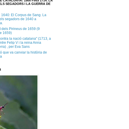
E CATALUNYA: 1500 FINS 1714. LA
LS SEGADORS I LA GUERRA DE
e 1640: El Corpus de Sang. La
dels segadors de 1640 a
a.
t dels Pirineus de 1659 (9
e 1659)
contra la nació catalana" (1713, a
ntre Felip V i la reina Anna
rra) , per Eva Sans
ó que va canviar la història de
ya
M