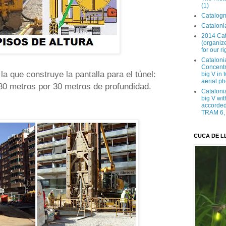
(1)
Catalogn
Catalonia
2014 Cat
(organize
for our ri
Cataloni
Concentra
la que construye la pantalla para el túnel:
big V in
aerial ph
,80 metros por 30 metros de profundidad.
Cataloni
big V wit
accorded 
TRAM 6, 
CUCA DE L