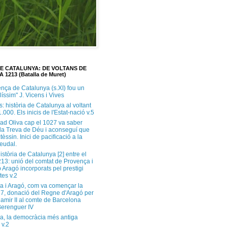
DE CATALUNYA: DE VOLTANS DE
A 1213 (Batalla de Muret)
ença de Catalunya (s.XI) fou un
ilíssim" J. Vicens i Vives
s: història de Catalunya al voltant
1.000. Els inicis de l'Estat-nació v.5
ad Oliva cap el 1027 va saber
 la Treva de Déu i aconseguí que
tèssin. Inici de pacificació a la
feudal.
història de Catalunya [2] entre el
213: unió del comtat de Provença i
 Aragó incorporats pel prestigi
tes v.2
a i Aragó, com va començar la
37, donació del Regne d'Aragó per
Ramir II al comte de Barcelona
erenguer IV
a, la democràcia més antiga
 v.2