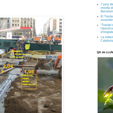
7 juny d
revolta 
Barcelon
El Tracta
novembr
"Tractat 
Utrecht e
d'Anglate
La votaci
Catalun
QK de LLU