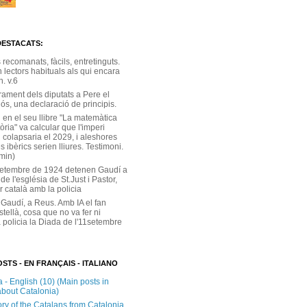
DESTACATS:
s recomanats, fàcils, entretinguts.
 lectors habituals als qui encara
. v.6
rament dels diputats a Pere el
ós, una declaració de principis.
 en el seu llibre "La matemàtica
tòria" va calcular que l'imperi
 colapsaria el 2029, i aleshores
s ibèrics serien lliures. Testimoni.
 min)
setembre de 1924 detenen Gaudí a
 de l'església de St.Just i Pastor,
r català amb la policia
 Gaudí, a Reus. Amb IA el fan
stellà, cosa que no va fer ni
 policia la Diada de l'11setembre
STS - EN FRANÇAIS - ITALIANO
 - English (10) (Main posts in
about Catalonia)
ory of the Catalans from Catalonia