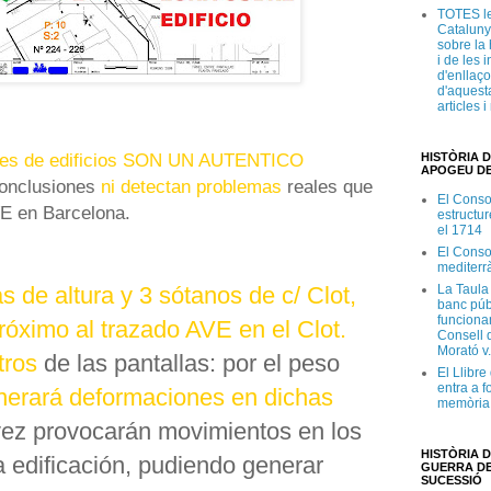
TOTES le
Cataluny
sobre la 
i de les 
d'enllaço
d'aquesta
articles 
iones de edificios SON UN AUTENTICO
HISTÒRIA D
APOGEU DE
conclusiones
ni detectan problemas
reales que
El Conso
VE en Barcelona.
estructur
el 1714
El Conso
mediterr
as de altura y 3 sótanos de c/ Clot,
La Taula
banc púb
funciona
róximo al trazado AVE en el Clot.
Consell d
Morató v
tros
de las pantallas: por el peso
El Llibr
entra a f
nerará deformaciones en dichas
memòria 
vez provocarán movimientos en los
HISTÒRIA D
a edificación, pudiendo generar
GUERRA DE
SUCESSIÓ