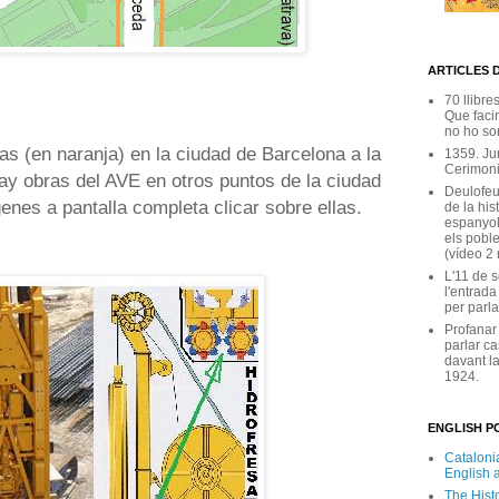
ARTICLES 
70 llibre
Que facin
no ho son
as (en naranja) en la ciudad de Barcelona a la
1359. Ju
Cerimoni
ay obras del AVE en otros puntos de la ciudad
Deulofeu
enes a pantalla completa clicar sobre ellas.
de la his
espanyol
els poble
(vídeo 2
L'11 de 
l'entrada
per parla
Profanar
parlar ca
davant la
1924.
ENGLISH PO
Catalonia
English 
The Hist