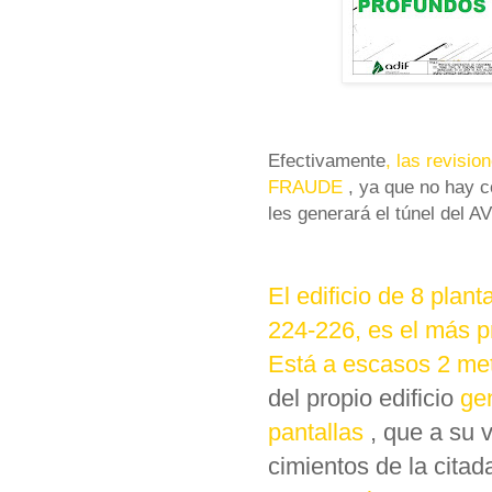
Efectivamente
, las revis
FRAUDE
, ya que no hay 
les generará el túnel del A
El edificio de 8 plant
224-226, es el más p
Está a escasos 2 me
del propio edificio
ge
pantallas
, que a su 
cimientos de la citad