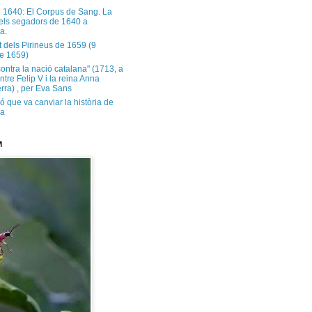
e 1640: El Corpus de Sang. La
dels segadors de 1640 a
a.
t dels Pirineus de 1659 (9
e 1659)
contra la nació catalana" (1713, a
ntre Felip V i la reina Anna
rra) , per Eva Sans
ó que va canviar la història de
ya
M