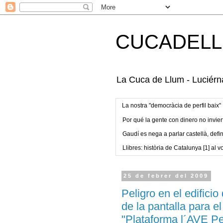
CUCADELL
La Cuca de Llum - Luciérna
La nostra "democràcia de perfil baix"
Por qué la gente con dinero no invier
Gaudí es nega a parlar castellà, defin
Llibres: història de Catalunya [1] al vo
25 de febrer del 2009
Peligro en el edifici
de la pantalla para e
"Plataforma l´AVE Pel