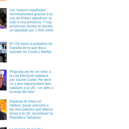
Los 'nuevos españoles'
nacionalizados gracias a la
Ley de Nietos adjudican su
voto a una provincia. Y hay
provincias donde se decide
un diputado por 1.000 votos
El CNI avisó al gobierno de
España de lo que iba a
suceder en Ceuta y Melilla
Proposta per fer un retoc a
la Llei Electoral catalana,
per Jaume Clotet. Per tenir
un o dos representant dels
catalans a la UE, i un altre a
la resta del món
Espanya té eines no
militars: posar arancels a
les mercaderies que Marroc
envia a la UE, reconèixer la
República Saharaui