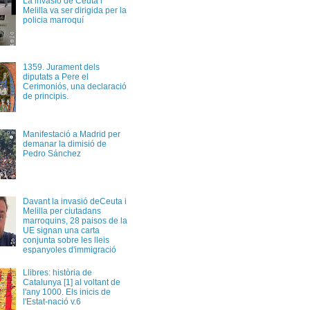
La invasió de Ceuta i
Melilla va ser dirigida per la
policia marroquí
1359. Jurament dels
diputats a Pere el
Cerimoniós, una declaració
de principis.
Manifestació a Madrid per
demanar la dimisió de
Pedro Sánchez
Davant la invasió deCeuta i
Melilla per ciutadans
marroquins, 28 paisos de la
UE signan una carta
conjunta sobre les lleis
espanyoles d'immigració
Llibres: història de
Catalunya [1] al voltant de
l'any 1000. Els inicis de
l'Estat-nació v.6