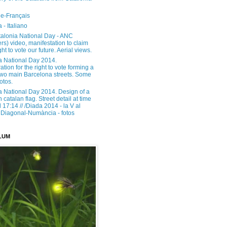
e-Français
 - Italiano
alonia National Day - ANC
rs) video, manifestation to claim
ght to vote our future. Aerial views.
a National Day 2014.
tion for the right to vote forming a
 two main Barcelona streets. Some
otos.
a National Day 2014. Design of a
h catalan flag. Street detail at time
17:14 // /Diada 2014 - la V al
Diagonal-Numància - fotos
LUM