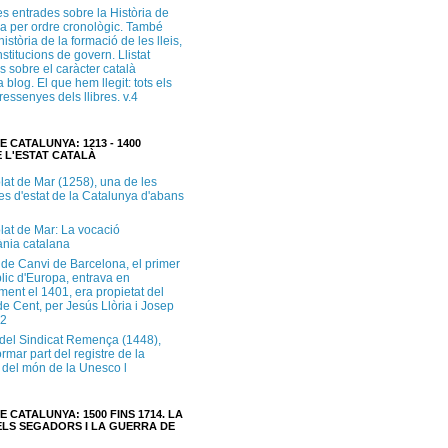
s entrades sobre la Història de
a per ordre cronològic. També
història de la formació de les lleis,
institucions de govern. Llistat
s sobre el caràcter català
 blog. El que hem llegit: tots els
i ressenyes dels llibres. v.4
E CATALUNYA: 1213 - 1400
 L'ESTAT CATALÀ
lat de Mar (1258), una de les
es d'estat de la Catalunya d'abans
lat de Mar: La vocació
ània catalana
 de Canvi de Barcelona, el primer
lic d'Europa, entrava en
ment el 1401, era propietat del
e Cent, per Jesús Llòria i Josep
.2
e del Sindicat Remença (1448),
ormar part del registre de la
del món de la Unesco l
E CATALUNYA: 1500 FINS 1714. LA
LS SEGADORS I LA GUERRA DE