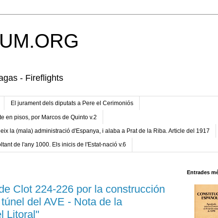
UM.ORG
gas - Fireflights
El jurament dels diputats a Pere el Cerimoniós
te en pisos, por Marcos de Quinto v.2
eix la (mala) administració d'Espanya, i alaba a Prat de la Riba. Article del 1917
ltant de l'any 1000. Els inicis de l'Estat-nació v.6
Entrades mé
o de Clot 224-226 por la construcción
l túnel del AVE - Nota de la
 Litoral"