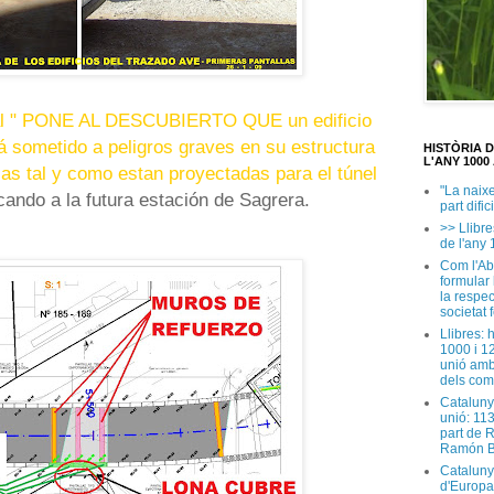
l "
PONE AL DESCUBIERTO QUE un edificio
á sometido a
peligros graves en su estructura
HISTÒRIA 
L'ANY 1000 
las tal y como estan proyectadas para el túnel
"La naix
ocando a la futura estación de Sagrera.
part dific
>> Llibre
de l'any 
Com l'Ab
formular
la respec
societat 
Llibres: 
1000 i 1
unió amb
dels com
Cataluny
unió: 11
part de 
Ramón B
Cataluny
d'Europa