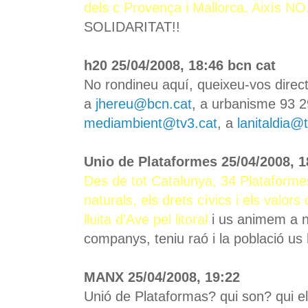
dels c Provença i Mallorca.
Aixís NO
SOLIDARITAT!!
h20 25/04/2008, 18:46 bcn cat
No rondineu aquí, queixeu-vos direc
a
jhereu@bcn.cat
, a urbanisme 93 2
mediambient@tv3.cat
, a
lanitaldia@
Unio de Plataformes 25/04/2008, 1
Des de tot Catalunya, 34 Plataforme
naturals, els drets cívics i els valors
lluita d'Ave pel litoral
i us animem a n
companys, teniu raó i la població us 
MANX 25/04/2008, 19:22
Unió de Plataformas? qui son? qui el