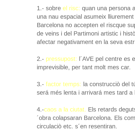
1.- sobre
el risc
:
quan una persona a
una nau espacial asumeix lliurement 
Barcelona no accepten el riscque sup
de veins i del Partimoni artistic i his
afectar negativament en la seva estr
2.-
pressupost:
l´AVE pel centre es
imprevisible, per tant molt mes car.
3.-
factor temps:
la construcciò del tú
será més lenta i arrivará mes tard a 
4.-
caos a la ciutat.
Els retards deguts
´obra colapsaran Barcelona. Els com
circulaciò etc. s´en resentiran.