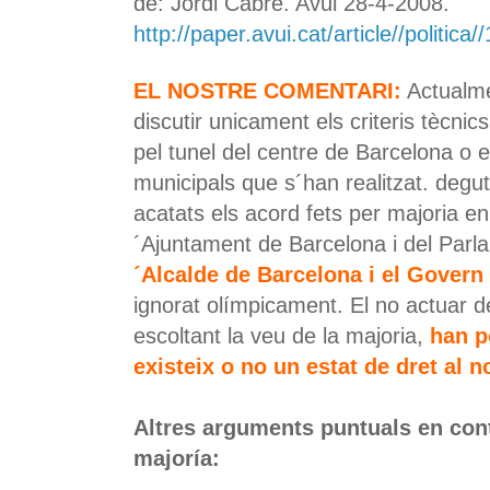
de: Jordi Cabré. Avui 28-4-2008.
http://paper.avui.cat/article//politica
EL NOSTRE COMENTARI:
Actualme
discutir unicament els criteris tècnic
pel tunel del centre de Barcelona o 
municipals que s´han realitzat.
degut
acatats els acord fets per majoria en
´Ajuntament de Barcelona i del Par
´Alcalde de Barcelona i el Govern
ignorat olímpicament. El no actuar 
escoltant la veu de la majoria,
han p
existeix o no un estat de dret al n
Altres arguments puntuals en con
majoría: