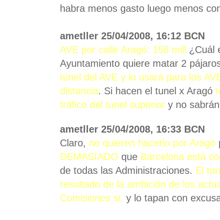
habra menos gasto luego menos com
ametller 25/04/2008, 16:12 BCN
AVE por calle Aragó: 158 mill
¿Cuál e
Ayuntamiento quiere matar 2 pájaros
túnel del AVE y lo usará para los AV
distancia
. Si hacen el tunel x Aragó
tráfico del tunel superior
y no sabrán
ametller 25/04/2008, 16:33 BCN
Claro,
no quieren hacerlo por Aragó
DEMASIADO
que
Barcelona está c
de todas las Administraciones.
El tu
resultado de la ambición de los actu
Comisiones si,
y lo tapan con excusa