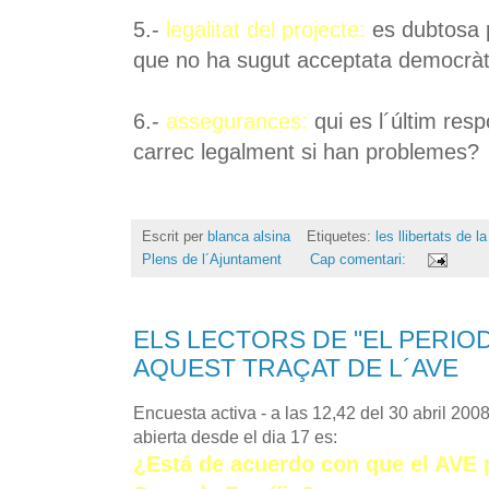
5.-
legalitat del projecte:
es dubtosa 
que no ha sugut acceptata democrà
6.-
assegurances:
qui es l´últim res
carrec legalment si han problemes?
Escrit per
blanca alsina
Etiquetes:
les llibertats de 
Plens de l´Ajuntament
Cap comentari:
ELS LECTORS DE "EL PERIO
AQUEST TRAÇAT DE L´AVE
Encuesta activa - a las 12,42 del 30 abril 200
abierta desde el dia 17 es:
¿Está de acuerdo con que el AVE 