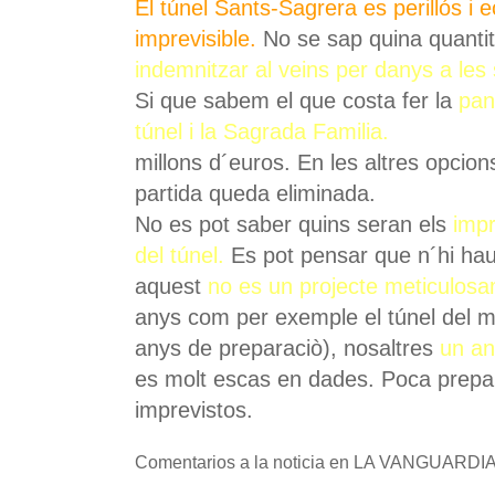
El túnel Sants-Sagrera es perillós 
imprevisible.
No se sap quina quantit
indemnitzar al veins per danys a les
Si que sabem el que costa fer la
pan
túnel i la Sagrada Familia.
millons d´euros. En les altres opcio
partida queda eliminada.
No es pot saber quins seran els
impr
del túnel.
Es pot pensar que n´hi ha
aquest
no es un projecte meticulos
anys com per exemple el túnel del 
anys de preparaciò), nosaltres
un an
es molt escas en dades. Poca prepara
imprevistos.
Comentarios a la noticia en LA VANGUARDIA