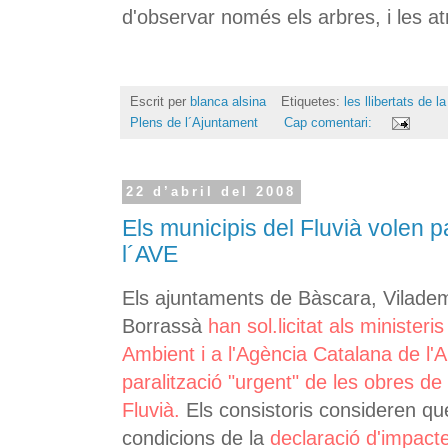
d'observar només els arbres, i les at
Escrit per
blanca alsina
Etiquetes:
les llibertats de 
Plens de l´Ajuntament
Cap comentari:
22 d’abril del 2008
Els municipis del Fluvià volen p
l´AVE
Els ajuntaments de Bàscara, Viladem
Borrassà
han sol.licitat als minister
Ambient i a l'Agència Catalana de l'
paralització "urgent" de les obres de 
Fluvià.
Els consistoris consideren qu
condicions de la
declaració d'impact