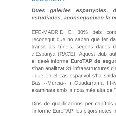
Dues galeries espanyoles, 
estudiades, aconsegueixen la n
EFE-MADRID El 80% dels condu
reconegut que no saben què fer d
trànsit als túnels, segons dades d
d'Espanya (RACE). Aquest club auto
el desè informe
EuroTAP de segure
s'han analitzat 31 infraestructures d
i que en el cas espanyol s'ha sal
Bas --Múrcia-- i Guadarrama III-M
examinats amb la nota més alta de "m
Dins de qualificacions per capítols 
l'informe EuroTAP, les pitjors notes 