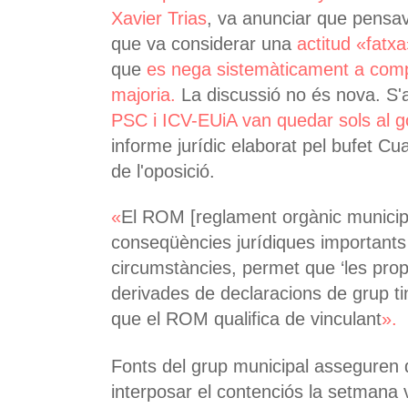
Xavier Trias
, va anunciar que pens
que va considerar una
actitud «fatx
que
es nega sistemàticament a compl
majoria.
La discussió no és nova. S'
PSC i ICV-EUiA van quedar sols al g
informe jurídic elaborat pel bufet Cu
de l'oposició.
«
El ROM [reglament orgànic municipa
conseqüències jurídiques important
circumstàncies, permet que ‘les pro
derivades de declaracions de grup ti
que el ROM qualifica de vinculant
».
Fonts del grup municipal asseguren 
interposar el contenciós la setmana 