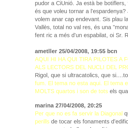
pudor a CiUnió. Ja està be botifler
és que voleu tornar a l'espardenya? J
volem anar cap endevant. Sis plau l
Vallès, total no val res, és una "mo
fent ric a més d'un espabilat, oi Sr. 
ametller 25/04/2008, 19:55 bcn
AQUI HI HA QUI TIRA PILOTES A
ALS LECTORS DEL NUCLI DEL P
Rigol, que si ultracatolics, que si....
fum. El tema no esta aqui. El tema e
MOLTS quartos i son de tots
els qua
marina 27/04/2008, 20:25
Per que no es fa servir la Diagonal
q
perills
de tocar els fonaments d'edifi