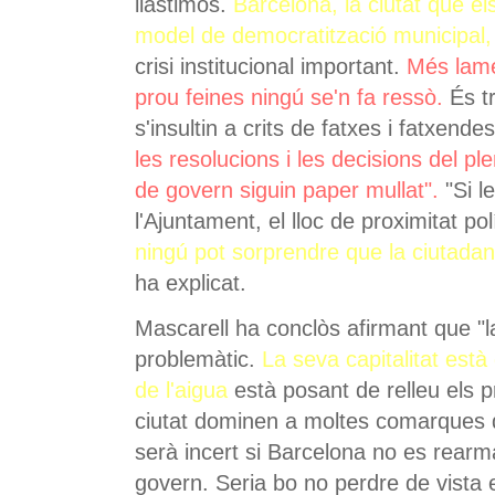
llastimós.
Barcelona, la ciutat que el
model de democratització municipal,
crisi institucional important.
Més lame
prou feines ningú se'n fa ressò.
És tr
s'insultin a crits de fatxes i fatxen
les resolucions i les decisions del pl
de govern siguin paper mullat".
"Si l
l'Ajuntament, el lloc de proximitat pol
ningú pot sorprendre que la ciutadania
ha explicat.
Mascarell ha conclòs afirmant que "l
problemàtic.
La seva capitalitat est
de l'aigua
està posant de relleu els p
ciutat dominen a moltes comarques d
serà incert si Barcelona no es rearm
govern. Seria bo no perdre de vista 