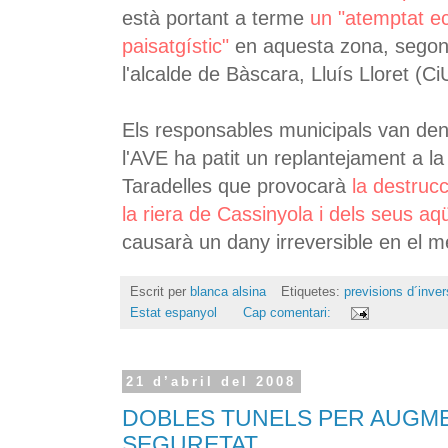
està portant a terme
un "atemptat ec
paisatgístic"
en aquesta zona, segons
l'alcalde de Bàscara, Lluís Lloret (Ci
Els responsables municipals van den
l'AVE ha patit un replantejament a la 
Taradelles que provocarà
la destruc
la riera de Cassinyola i dels seus aqü
causarà un dany irreversible en el me
Escrit per
blanca alsina
Etiquetes:
previsions d´inver
Estat espanyol
Cap comentari:
21 d’abril del 2008
DOBLES TUNELS PER AUGM
SEGURETAT