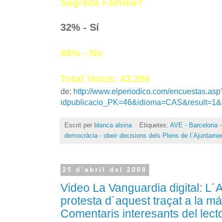
Sagrada Família?
32% - Sí
68% - No
Total Votos: 43.298
de:
http://www.elperiodico.com/encuestas.asp
idpublicacio_PK=46&idioma=CAS&result=1
Escrit per
blanca alsina
Etiquetes:
AVE - Barcelona -
democràcia - obeir decisions dels Plens de l´Ajuntame
25 d’abril del 2008
Video La Vanguardia digital: L´A
protesta d´aquest traçat a la má
Comentaris interesants del lect