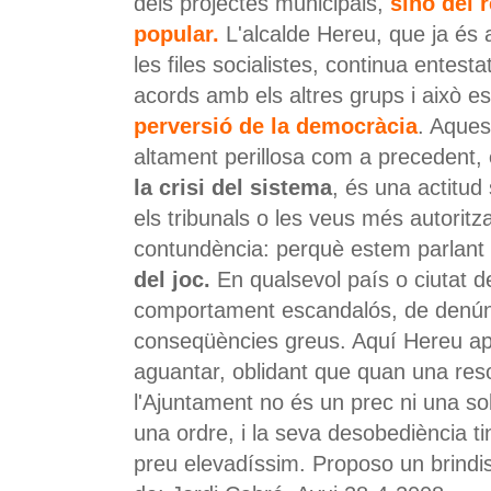
dels projectes municipals,
sinó del 
popular.
L'alcalde Hereu, que ja és a
les files socialistes, continua entesta
acords amb els altres grups i això e
perversió de la democràcia
. Aques
altament perillosa com a precedent,
la crisi del sistema
, és una actitud
els tribunals o les veus més autorit
contundència: perquè estem parlant
del joc.
En qualsevol país o ciutat d
comportament escandalós, de denúnc
conseqüències greus. Aquí Hereu ap
aguantar, oblidant que quan una reso
l'Ajuntament no és un prec ni una sol
una ordre, i la seva desobediència t
preu elevadíssim. Proposo un brindis