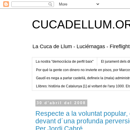
CUCADELLUM.O
La Cuca de Llum - Luciérnagas - Fireflight
La nostra "democràcia de perfil baix"
El jurament dels d
Por qué la gente con dinero no invierte en pisos, por Marco
Gaudí es nega a parlar castellà, defineix la (mala) administr
Llibres: història de Catalunya [1] al voltant de l'any 1000. Els
30 d’abril del 2008
Respecte a la voluntat popular,
devant d´una profunda perversi
Per Jordi Cabré.