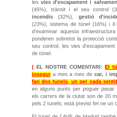
les
vies d'escapament i salvamen
(45%), trànsit i el seu control 
incendis
(32%),
gestió d'incid
(23%), sistema de túnel (16%) i il·
d'examinar aquesta infraestructura 
ponderen sobretot la protecció contra
seu control, les vies d'escapament 
de túnel.
(
EL NOSTRE COMENTARI:
El t
insegur
a mes a mes de
car, i im
fan dos tunels, un per cada senti
en alguns punts per poguer pasar
els carrers de la ciutat son de 20 
pels 2 tunels; está previst fer.ne un
El túnel de l´AVE de Madrid també 