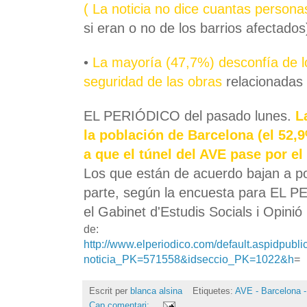
(
La noticia no dice cuantas person
si eran o no de los barrios afectados
•
La mayoría (47,7%)
desconfía de l
seguridad de las obras
relacionadas 
EL PERIÓDICO del pasado lunes.
L
la población de Barcelona (el 52
a que el túnel del AVE pase por el
Los que están de acuerdo bajan a p
parte, según la encuesta para EL 
el Gabinet d'Estudis Socials i Opini
de:
http://www.elperiodico.com/default.aspidpu
noticia_PK=571558&idseccio_PK=1022&h
=
Escrit per
blanca alsina
Etiquetes:
AVE - Barcelona -
Cap comentari: