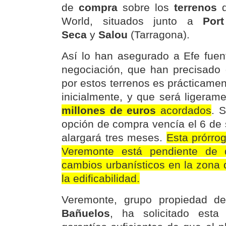
de
compra
sobre los
terrenos
World, situados junto a
Por
Seca
y
Salou
(Tarragona).
Así lo han asegurado a Efe fuen
negociación, que han precisado
por estos terrenos es prácticame
inicialmente, y que será ligeram
millones de euros
acordados
. 
opción de compra vencía el 6 de 
alargará tres meses.
Esta prórro
Veremonte está pendiente de 
cambios urbanísticos en la zona
la edificabilidad.
Veremonte, grupo propiedad d
Bañuelos
, ha solicitado est