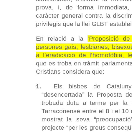
prova, i, de forma immediata, 
caràcter general contra la discrim
privilegis que la llei GLBT establei
En relació a la
‘Proposició de
persones gais, lesbianes, bisexua
a l’eradicació de l’homofòbia, le
que es troba en tràmit parlamenta
Cristians considera que
:
1.
Els bisbes de Cataluny
“desencertada” la Proposta de
trobada duta a terme per la 
Tarraconense entre el 8 i el 10 
mostrat la seva “preocupació
projecte “per les greus conseqü