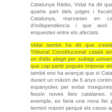
Catalunya Ràdio, Vidal ha dit qu
quarta part dels jutges i fisca
Catalunya, marxarien en ca
d'independència i que això
enquestes entre els afectats.
Vidal també ha dit que s'està
Tribunal Constitucional català
un d'ells elegit per sufragi unive
que cap partit pogués imposar el
també ens ha avançat que si Cata
durant un màxim de 5 anys continua
espanyoles per evitar insegureta
fessin noves lleis catalanes.
exemple, es faria una nova llei 
termini màxim perquè els casos arr