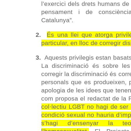
l’exercici dels drets humans de l
pensament i de consciènci
Catalunya”.
2.
És una llei que atorga privil
particular, en lloc de corregir di
3.
Aquests privilegis estan basat
La discriminació és sobre les
corregir la discriminació és corr
personals que es produeixen, p
apologia de les idees que tene
com proposa el redactat de la P
col·lectiu LGBT no hagi de ser 
condició sexual no hauria d’imp
s’hagi d’ensenyar la t