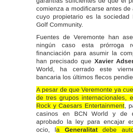
garantías suficientes de que el pl
comienza a modificarse antes de a
cuyo propietario es la sociedad
Golf Community.
Fuentes de Veremonte han ase
ningún caso esta prórroga 
financiación para asumir la com
han precisado que
Xavier Adse
World, ha cerrado este viern
bancaria los últimos flecos pendie
A pesar de que Veremonte ya cue
de tres grupos internacionales, 
Rock y Caesars Entertainment
, p
casinos en BCN World y de
aprobado la ley para encajar 
ocio, l
a
Generalitat
debe auto