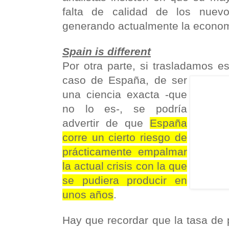
falta de calidad de los nuev
generando actualmente la econom
Spain is different
Por otra parte, si trasladamos e
caso de España, de ser
una ciencia exacta -que
no lo es-, se podría
advertir de que
España
corre un cierto riesgo de
prácticamente empalmar
la actual crisis con la que
se pudiera producir en
unos años
.
Hay que recordar que la tasa de