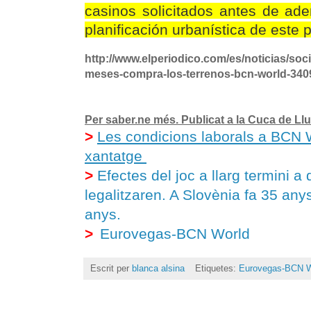
casinos solicitados antes de ade
planificación urbanística de este 
http://www.elperiodico.com/es/noticias/soc
meses-compra-los-terrenos-bcn-world-340
Per saber.ne més. Publicat a la Cuca de Ll
>
Les condicions laborals a BCN W
xantatge
>
Efectes del joc a llarg termini a
legalitzaren. A Slovènia fa 35 any
anys.
>
Eurovegas-BCN World
Escrit per
blanca alsina
Etiquetes:
Eurovegas-BCN W