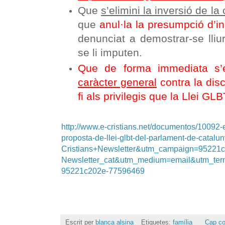
Que
s’elimini la inversió de la
que
anul·la la presumpció d’i
denunciat a demostrar-se lliu
se li imputen.
Que de forma immediata s’
caràcter general
contra la dis
fi als privilegis que la Llei GL
http://www.e-cristians.net/documentos/10092-e
proposta-de-llei-glbt-del-parlament-de-catal
Cristians+Newsletter&utm_campaign=95221
Newsletter_cat&utm_medium=email&utm_te
95221c202e-77596469
Escrit per
blanca alsina
Etiquetes:
família
Cap co