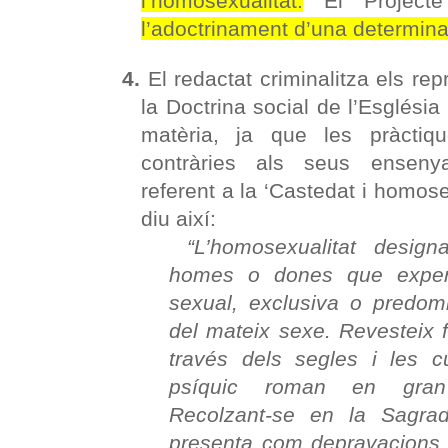
l’homosexualitat.
El Project
l’adoctrinament d’una determina
4.
El redactat criminalitza els rep
la Doctrina social de l’Església
matèria, ja que les pràcti
contràries als seus ensenya
referent a la ‘Castedat i homose
diu així:
“L’homosexualitat design
homes o dones que experi
sexual, exclusiva o predom
del mateix sexe. Revesteix 
través dels segles i les c
psíquic roman en gran 
Recolzant-se en la Sagrad
presenta com depravacions 