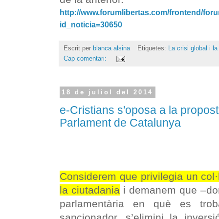
http://www.forumlibertas.com/frontend/foru
id_noticia=30650
Escrit per
blanca alsina
Etiquetes:
La crisi global i l
Cap comentari:
18 de juliol del 2014
e-Cristians s'oposa a la propost
Parlament de Catalunya
Considerem que privilegia un col·l
la ciutadania
i demanem que –dona
parlamentària en què es troba
sancionador, s’elimini la invers