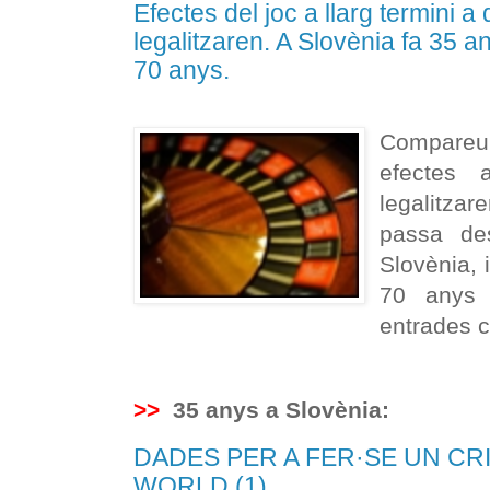
Efectes del joc a llarg termini a
legalitzaren. A Slovènia fa 35 a
70 anys.
Compare
efectes 
legalitza
passa de
Slovènia, 
70 anys
entrades c
>>
35 anys a Slovènia:
DADES PER A FER·SE UN CR
WORLD (1)