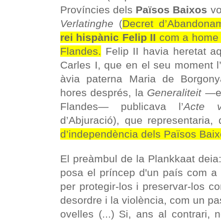
Províncies dels
Països Baixos
vo
Verlatinghe
(
Decret d’Abandonam
rei hispànic Felip II
com a home p
Flandes.
Felip II havia heretat aq
Carles I, que en el seu moment l
àvia paterna Maria de Borgony
hores després, la
Generaliteit
―el
Flandes― publicava l’
Acte v
d’Abjuració), que representaria,
d’independència dels Països Baix
El preàmbul de la Plankkaat deia
posa el príncep d'un país com a 
per protegir-los i preservar-los co
desordre i la violència, com un pa
ovelles (...) Si, ans al contrari, 