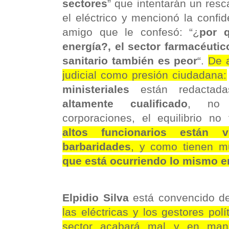
sectores
” que intentarán un res
el eléctrico y mencionó la confi
amigo que le confesó: “¿
por 
energía?, el sector farmacéutic
sanitario también es peor
“.
De a
judicial como presión ciudadana:
ministeriales
están redacta
altamente cualificado
, no 
corporaciones, el equilibrio no
altos funcionarios están 
barbaridades
, y como tienen m
que está ocurriendo lo mismo e
Elpidio Silva
está convencido d
las eléctricas y los gestores polí
sector acabará mal y en mano