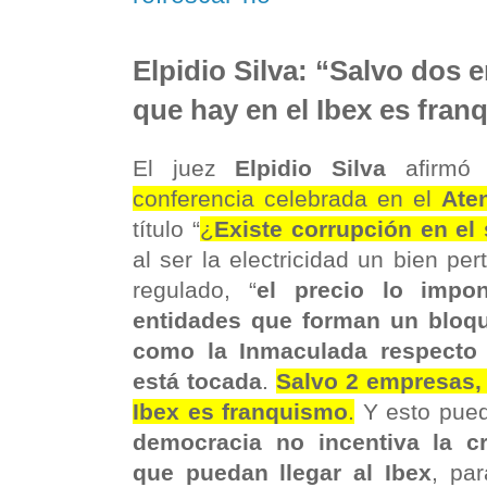
Elpidio Silva: “Salvo dos 
que hay en el Ibex es fra
El juez
Elpidio Silva
afirmó 
conferencia celebrada en el
Ate
título “
¿
Existe corrupción en el 
al ser la electricidad un bien pe
regulado, “
el precio lo impo
entidades que forman un bloqu
como la Inmaculada respecto 
está tocada
.
Salvo 2 empresas, 
Ibex es franquismo
.
Y esto pue
democracia no incentiva la c
que puedan llegar al Ibex
, pa