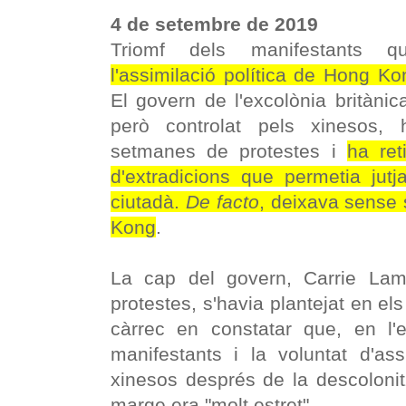
4 de setembre de 2019
Triomf dels manifestants
l'assimilació política de Hong Ko
El govern de l'excolònia britànica
però controlat pels xinesos,
setmanes de protestes i
ha ret
d'extradicions que permetia jutj
ciutadà.
De facto
, deixava sense 
Kong
.
La cap del govern, Carrie Lam
protestes, s'havia plantejat en els
càrrec en constatar que, en l'e
manifestants i la voluntat d'ass
xinesos després de la descolonit
marge era "molt estret".