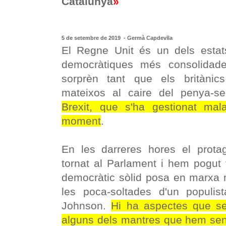
Catalunya
»
i
5 de setembre de 2019 - G
e
rmà Capd
e
v
la
El Regne Unit és un dels estats
democràtiques més consolidad
sorprèn tant que els britànics 
mateixos al caire del penya-s
Brexit, que s'ha gestionat ma
moment
.
En les darreres hores el prota
tornat al Parlament i hem pogut
democràtic sòlid posa en marxa 
les poca-soltades d'un populi
Johnson.
Hi ha aspectes que se
alguns dels mantres que hem sen