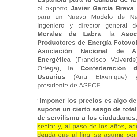
el experto
Javier García Breva
(
para un Nuevo Modelo de Nego
ingeniero y director general 
Morales de Labra
, la
Asoc
Productores de Energía Fotovol
Asociación Nacional de Ah
Energética
(Francisco Valverd
Ortega), la
Confederación 
Usuarios
(Ana Etxenique
presidente de ASECE.
“
Imponer los precios es algo de 
supone un cierto sesgo de total
de servilismo a los ciudadanos
sector y, al paso de los años, ac
deuda que al final se asume por