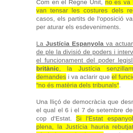
Com en el Regne Unit,
no es va f
van tensar les costures dels r
casos, els partits de l'oposició va
per aturar els esdeveniments.
La
Justícia Espanyola
va actuar
de ple la divisió de poders i inte
el funcionament del poder legisl
britànic
, la Justícia senzilla
demandes
i va aclarir que
el func
"no és matèria dels tribunals"
.
Una lliçó de democràcia que desm
el qual el 6 i el 7 de setembre d
cop d'Estat.
Si l'Estat espany
plena, la Justícia hauria rebutj