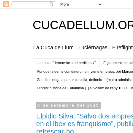
CUCADELLUM.O
La Cuca de Llum - Luciérnagas - Fireflight
La nostra "democràcia de perfil baix"
El jurament dels d
Por qué la gente con dinero no invierte en pisos, por Marco
Gaudí es nega a parlar castellà, defineix la (mala) administr
Llibres: història de Catalunya [1] al voltant de l'any 1000. Els
9 de setembre del 2019
Elpidio Silva: “Salvo dos empre
en el Ibex es franquismo”, publ
refrescar-ho