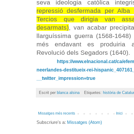
seva ideologia catòlica integri
repressió desfermada per Alba
Tercios que dirigia van assa
desarmats)
, van acabar precipit
llarguíssima guerra (1568-1648)
més endavant es produiria 
Revolució dels Segadors (1640).
https://www.elnacional.cat/ca/ef
neerlandes-destitueix-rei-hispanic_40716
__twitter_impression=true
Escrit per
blanca alsina
Etiquetes:
història de Catal
Missatges més recents
Inici
Subscriure's a:
Missatges (Atom)