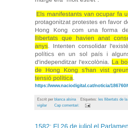
Els manifestants van ocupar fa un
protagonitzat protestes en favor d
Hong Kong com una forma 
llibertats que havien anat cons
anys
. Intenten consolidar l'exis
polítics en un sol país i alguns
d'independitzar l'excolònia.
La bo
de Hong Kong s'han vist greum
tensió política
.
https://www.naciodigital.cat/noticia/186760/
Escrit per
blanca alsina
Etiquetes:
les llibertats de 
vigilar
Cap comentari:
1582: El 26 de juliol el Parlame