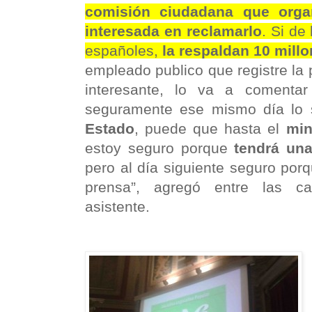
comisión ciudadana que org
interesada en reclamarlo
. Si de
españoles,
la respaldan 10 mill
empleado publico que registre la p
interesante, lo va a comenta
seguramente ese mismo día lo
Estado
, puede que hasta el
min
estoy seguro porque
tendrá un
pero al día siguiente seguro por
prensa”, agregó entre las ca
asistente.