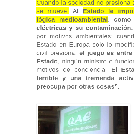
Cuando la sociedad no presiona a
se mueve.
A
l
Estado le impo
lógica medioambiental
, como 
eléctricas y su contaminación.
por motivos ambientales: cuand
Estado en Europa solo lo modifi
civil presiona,
el juego es entre 
Estado
, ningún ministro o funci
motivos de conciencia.
El Est
terrible y una tremenda acti
preocupa por otras cosas”.