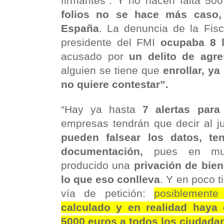
firmantes”. Y no hacen falta 500
folios no se hace más caso,
España
. La denuncia de la Fis
presidente del FMI
ocupaba 8 l
acusado por
un delito de agre
alguien se tiene que
enrollar, y
no quiere contestar”.
“Hay ya hasta
7 alertas para
empresas tendrán que decir al 
pueden falsear los datos, te
documentación,
pues en muc
producido una
privación de bie
lo que eso conlleva
. Y en poco 
vía de petición:
posiblement
calculado y en realidad haya
5000 euros a todos los ciudada