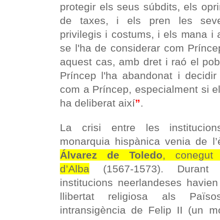
protegir els seus súbdits, els opr
de taxes, i els pren les seves
privilegis i costums, i els mana 
se l'ha de considerar com Prínce
aquest cas, amb dret i raó el pob
Príncep l'ha abandonat i decidir
com a Príncep, especialment si e
ha deliberat així
”
.
La crisi entre les institucio
monarquia hispànica venia de l’
Álvarez de Toledo
, conegut
d’Alba
(1567-1573). Durant 
institucions neerlandeses havien
llibertat religiosa als Paï
intransigència de Felip II (un 