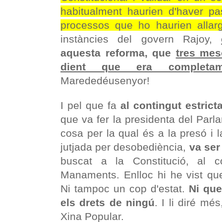
habitualment haurien d'haver pa
processos que ho haurien allarg
instàncies del govern Rajoy,
aquesta reforma, que
tres mes
dient que era completame
Marededéusenyor!
I pel que fa
al contingut estric
que va fer la presidenta del Par
cosa per la qual és a la presó i 
jutjada per desobediència,
va ser
buscat a la Constitució, al 
Manaments. Enlloc hi he vist que
Ni tampoc un cop d'estat.
Ni que
els drets de ningú
. I li diré mé
Xina Popular.