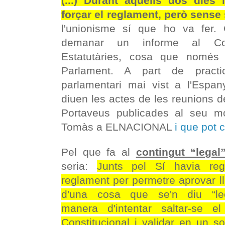
(...) Durant aquells dos dies
forçar el reglament, però sense s
l'unionisme sí que ho va fer.
demanar un informe al Con
Estatutàries, cosa que només
Parlament. A part de practic
parlamentari mai vist a l'Espa
diuen les actes de les reunions d
Portaveus publicades al seu m
Tomàs a ELNACIONAL
i que pot 
Pel que fa al
contingut “legal
seria:
Junts pel Sí havia regi
reglament per permetre aprovar ll
d'una cosa que se'n diu “lec
manera d'intentar saltar-se el
Constitucional i validar en un s