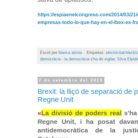
https://espiaenelcongreso.com/2014/03/21/e
empresas-todo-lo-que-hay-en-el-ibex-es-f
Escrit per
blanca alsina
Etiquetes:
electricitat/electri
democràcia - la democràcia s'ha de vigilar
,
Silva Elpidi
7 de setembre del 2019
Brexit: la lliçó de separació de 
Regne Unit
«
La divisió de poders real
s'ha
Regne Unit, i ha posat davant
antidemocràtica de la just