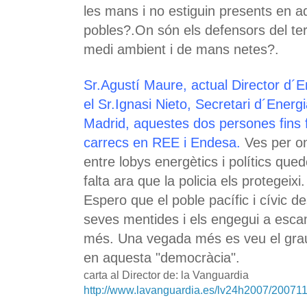
les mans i no estiguin presents en 
pobles?.On són els defensors del terri
medi ambient i de mans netes?.
Sr.Agustí Maure, actual Director d´En
el Sr.Ignasi Nieto, Secretari d´Energi
Madrid,
aquestes dos persones fins 
carrecs en REE i Endesa.
Ves per on
entre lobys energètics i polítics qu
falta ara que la policia els protegeix
Espero que el poble pacífic i cívic de
seves mentides i els engegui a esc
més. Una vegada més es veu el grau
en aquesta "democràcia".
carta al Director de: la Vanguardia
http://www.lavanguardia.es/lv24h2007/20071