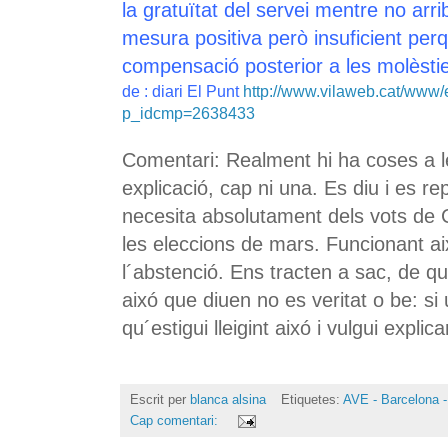
la gratuïtat del servei mentre no arr
mesura positiva però insuficient pe
compensació posterior a les molèstie
de : diari El Punt
http://www.vilaweb.cat/www/e
p_idcmp=2638433
Comentari: Realment hi ha coses a l
explicació, cap ni una. Es diu i es r
necesita absolutament dels vots de 
les eleccions de mars. Funcionant a
l´abstenció. Ens tracten a sac, de 
aixó que diuen no es veritat o be: si 
qu´estigui lleigint aixó i vulgui expli
Escrit per
blanca alsina
Etiquetes:
AVE - Barcelona -
Cap comentari: