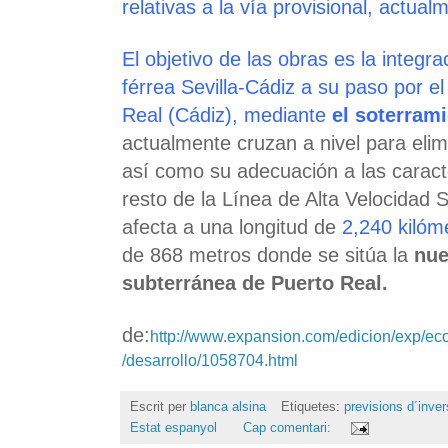
relativas a la vía provisional, actual
El objetivo de las obras es la integra
férrea Sevilla-Cádiz a su paso por e
Real (Cádiz), mediante
el soterrami
actualmente cruzan a nivel para elimi
así como su adecuación a las caracte
resto de la Línea de Alta Velocidad S
afecta a una longitud de
2,240 kilóm
de 868 metros donde se sitúa la
nue
subterránea de Puerto Real.
de:
http://www.expansion.com/edicion/exp/ec
/desarrollo/1058704.html
Escrit per
blanca alsina
Etiquetes:
previsions d´inver
Estat espanyol
Cap comentari: