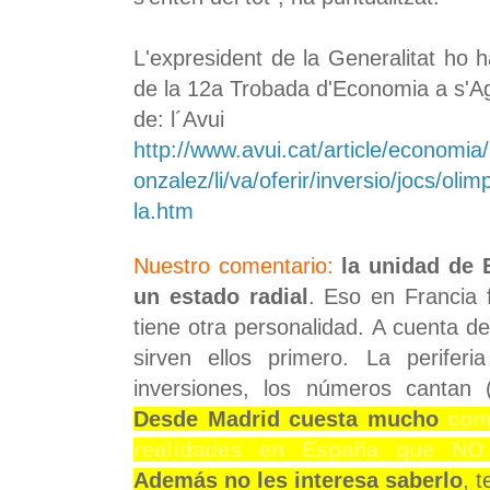
L'expresident de la Generalitat ho 
de la 12a Trobada d'Economia a s'Ag
de: l´Avui
http://www.avui.cat/article/economia
onzalez/li/va/oferir/inversio/jocs/oli
la.htm
Nuestro comentario:
la unidad de
un estado radial
. Eso en Francia 
tiene otra personalidad. A cuenta d
sirven ellos primero. La perife
inversiones, los números cantan 
Desde Madrid cuesta mucho
com
realidades en España que NO
Además no les interesa saberlo
, 