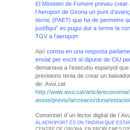
El Ministeri de Foment preveu crear
l'Aeroport de Girona un punt d'avan
tècnic (PAET) que ha de permetre q
justifiqui" es pugui dur a terme la con
TGV a l'aeroport
Així
consta en una resposta parlame
enviat per escrit al diputat de CiU p
demanava a l'executiu espanyol que 
previsions tenia de crear un baixador
de: Avui.cat
http://www.avui.cat/article/economia
assos/previs/la/creacio/duna/estacio/
Comentari d´un lector digital de l´Avu
AL AEROPORT ÉS ON TINDRIA QUE ESTAR
CENTRE DE GIRONA, EN PROBLEMES D'