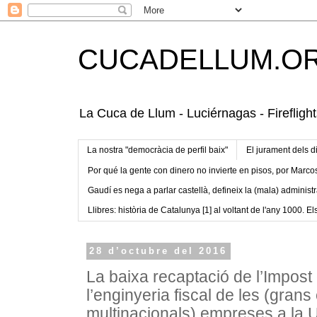
CUCADELLUM.O
La Cuca de Llum - Luciérnagas - Fireflight
La nostra "democràcia de perfil baix"
El jurament dels d
Por qué la gente con dinero no invierte en pisos, por Marco
Gaudí es nega a parlar castellà, defineix la (mala) administr
Llibres: història de Catalunya [1] al voltant de l'any 1000. Els
28 d’octubre del 2016
La baixa recaptació de l’Impost
l’enginyeria fiscal de les (gran
multinacionals) empreses a la 