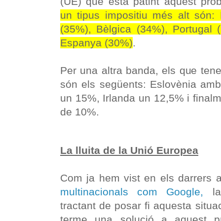
(UE) que està patint aquest pr
un tipus impositiu més alt són:
(35%), Bèlgica (34%), Portugal (
Espanya (30%)
.
Per una altra banda, els que ten
són els següents: Eslovènia am
un 15%, Irlanda un 12,5% i final
de 10%.
La lluita de la Unió Europea
Com ja hem vist en els darrers
multinacionals com Google,
la
tractant de posar fi aquesta situac
terme una solució a aquest p