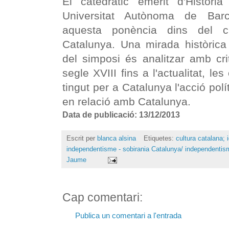
El catedràtic emèrit d'Històr
Universitat Autònoma de Barc
aquesta ponència dins del ci
Catalunya. Una mirada històrica 
del simposi és analitzar amb crit
segle XVIII fins a l'actualitat, l
tingut per a Catalunya l'acció polí
en relació amb Catalunya.
Data de publicació:
13/12/2013
Escrit per
blanca alsina
Etiquetes:
cultura catalana; i
independentisme - sobirania Catalunya/ independentis
Jaume
Cap comentari:
Publica un comentari a l'entrada