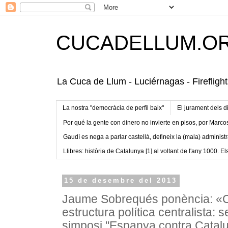
CUCADELLUM.O
La Cuca de Llum - Luciérnagas - Fireflight
La nostra "democràcia de perfil baix"
El jurament dels d
Por qué la gente con dinero no invierte en pisos, por Marco
Gaudí es nega a parlar castellà, defineix la (mala) administr
Llibres: història de Catalunya [1] al voltant de l'any 1000. Els
15 de desembre del 2013
Jaume Sobrequés ponència: «
estructura política centralista: s
simposi "Espanya contra Cata