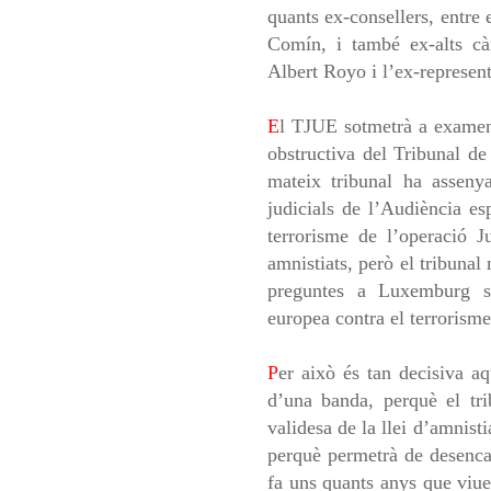
quants ex-consellers, entre 
Comín, i també ex-alts càr
Albert Royo i l’ex-represen
E
l TJUE sotmetrà a examen 
obstructiva del Tribunal de
mateix tribunal ha assenya
judicials de l’Audiència es
terrorisme de l’operació J
amnistiats, però el tribunal
preguntes a Luxemburg so
europea contra el terrorisme
P
er això és tan decisiva aq
d’una banda, perquè el tr
validesa de la llei d’amnisti
perquè permetrà de desencal
fa uns quants anys que viu