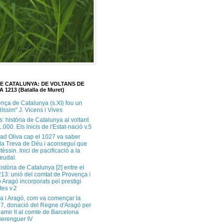
DE CATALUNYA: DE VOLTANS DE
A 1213 (Batalla de Muret)
ença de Catalunya (s.XI) fou un
ilíssim" J. Vicens i Vives
s: història de Catalunya al voltant
1.000. Els inicis de l'Estat-nació v.5
ad Oliva cap el 1027 va saber
 la Treva de Déu i aconseguí que
tèssin. Inici de pacificació a la
feudal.
història de Catalunya [2] entre el
213: unió del comtat de Provença i
 Aragó incorporats pel prestigi
tes v.2
a i Aragó, com va començar la
37, donació del Regne d'Aragó per
Ramir II al comte de Barcelona
erenguer IV