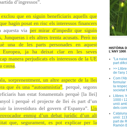
partida d’ingressos”.
 exclou que en siguin beneficiaris aquells que
que hagin posat en risc els interessos financers
a aquesta via
per mirar d’impedir que siguin
 Junqueras i els altres trenta acusats. Però no
què una de les parts personades en aquest
HISTÒRIA 
ó Europea, ja ha deixat clar en les seves
L'ANY 1000 
cap manera perjudicats els interessos de la UE
"La naix
part dific
ta causa
.
>> Llibre
de l'any 
Com l'Ab
la, sorprenentment, un altre aspecte de la llei
formular
la respec
era que és una “autoamnistia”
, perquè, segons
societat 
ficiaris han estat fonamentals perquè [la llei]
Llibres: 
1000 i 1
nyol i perquè el projecte de llei és part d’un
unió amb
guir la investidura del govern d’Espanya”.
Un
dels com
Cataluny
provocador enmig d’un debat jurídic d’un alt
unió: 11
part de 
at que, segurament, es pot explicar per la
Ramón B