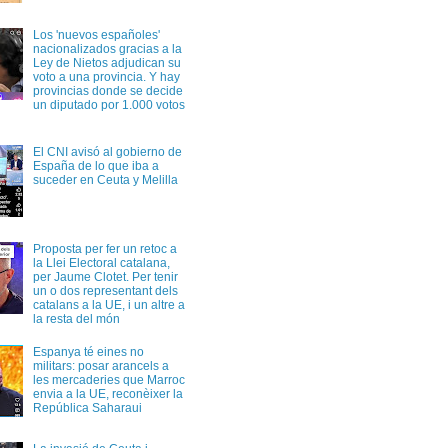
Los 'nuevos españoles'
nacionalizados gracias a la
Ley de Nietos adjudican su
voto a una provincia. Y hay
provincias donde se decide
un diputado por 1.000 votos
El CNI avisó al gobierno de
España de lo que iba a
suceder en Ceuta y Melilla
Proposta per fer un retoc a
la Llei Electoral catalana,
per Jaume Clotet. Per tenir
un o dos representant dels
catalans a la UE, i un altre a
la resta del món
Espanya té eines no
militars: posar arancels a
les mercaderies que Marroc
envia a la UE, reconèixer la
República Saharaui