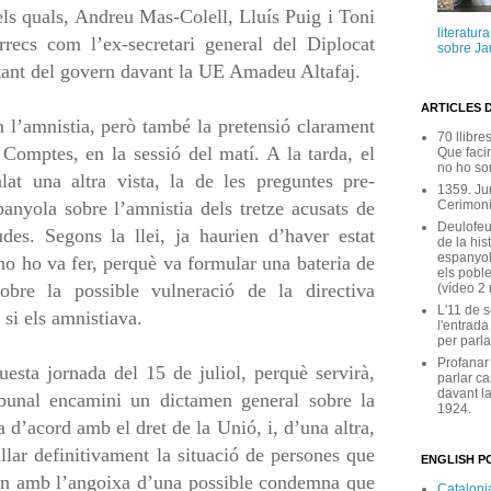
els quals, Andreu Mas-Colell, Lluís Puig i Toni
literatur
recs com l’ex-secretari general del Diplocat
sobre Ja
tant del govern davant la UE Amadeu Altafaj.
ARTICLES 
l’amnistia, però també la pretensió clarament
70 llibre
 Comptes, en la sessió del matí. A la tarda, el
Que facin
no ho son
lat una altra vista, la de les preguntes pre-
1359. Ju
Cerimoni
panyola sobre l’amnistia dels tretze acusats de
Deulofeu
udes. Segons la llei, ja haurien d’haver estat
de la his
espanyol
 no ho va fer, perquè va formular una bateria de
els poble
bre la possible vulneració de la directiva
(vídeo 2
L'11 de 
 si els amnistiava.
l'entrada
per parla
Profanar
uesta jornada del 15 de juliol, perquè servirà,
parlar ca
davant la
ibunal encamini un dictamen general sobre la
1924.
a d’acord amb el dret de la Unió, i, d’una altra,
lar definitivament la situació de persones que
ENGLISH PO
en amb l’angoixa d’una possible condemna que
Catalonia