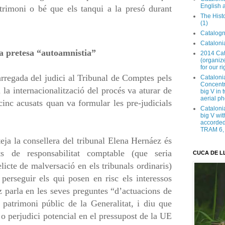
English 
atrimoni o bé que els tanqui a la presó durant
The Hist
(1)
Catalogn
Catalonia
la pretesa “autoamnistia”
2014 Cat
(organize
for our ri
arregada del judici al Tribunal de Comptes pels
Cataloni
Concentra
 la internacionalització del procés va aturar de
big V in
aerial ph
cinc acusats quan va formular les pre-judicials
Cataloni
big V wit
accorded 
TRAM 6, 
teja la consellera del tribunal Elena Hernáez és
ts de responsabilitat comptable (que seria
CUCA DE L
elicte de malversació en els tribunals ordinaris)
 perseguir els qui posen en risc els interessos
 parla en les seves preguntes “d’actuacions de
 patrimoni públic de la Generalitat, i diu que
o perjudici potencial en el pressupost de la UE