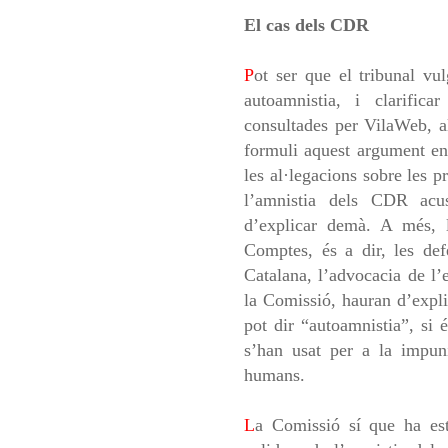
El cas dels CDR
P
ot ser que el tribunal vul
autoamnistia, i clarifica
consultades per VilaWeb, al
formuli aquest argument en
les al·legacions sobre les 
l’amnistia dels CDR acu
d’explicar demà. A més, l
Comptes, és a dir, les def
Catalana, l’advocacia de l’e
la Comissió, hauran d’expli
pot dir “autoamnistia”, si
s’han usat per a la impuni
humans.
L
a Comissió sí que ha est