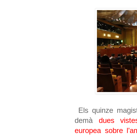
Els quinze magist
demà
dues vist
europea sobre l’am