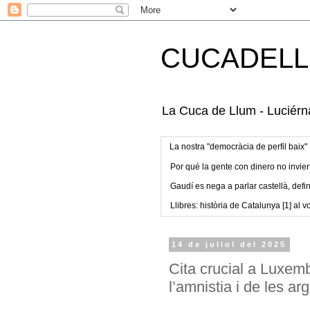
CUCADELL
La Cuca de Llum - Luciérna
La nostra "democràcia de perfil baix"
Por qué la gente con dinero no invier
Gaudí es nega a parlar castellà, defin
Llibres: història de Catalunya [1] al vo
14 de juliol del 2025
Cita crucial a Luxem
l’amnistia i de les a