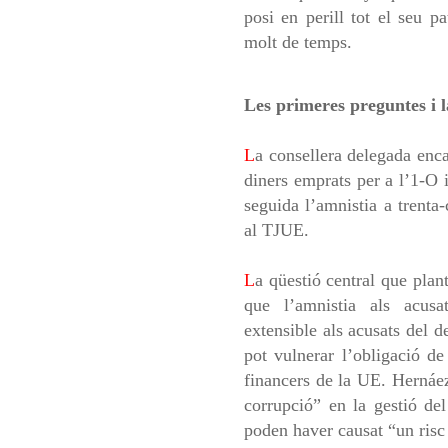
posi en perill tot el seu p
molt de temps.
Les primeres preguntes i 
L
a consellera delegada enc
diners emprats per a l’1-O i
seguida l’amnistia a trenta-
al TJUE.
L
a qüestió central que plan
que l’amnistia als acusa
extensible als acusats del d
pot vulnerar l’obligació de
financers de la UE. Hernáez
corrupció” en la gestió del
poden haver causat “un risc 