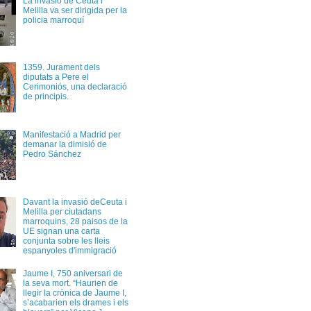
La invasió de Ceuta i
Melilla va ser dirigida per la
policia marroquí
1359. Jurament dels
diputats a Pere el
Cerimoniós, una declaració
de principis.
Manifestació a Madrid per
demanar la dimisió de
Pedro Sánchez
Davant la invasió deCeuta i
Melilla per ciutadans
marroquins, 28 paisos de la
UE signan una carta
conjunta sobre les lleis
espanyoles d'immigració
Jaume I, 750 aniversari de
la seva mort. “Haurien de
llegir la crònica de Jaume I,
s’acabarien els drames i els