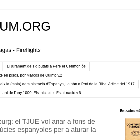
UM.ORG
gas - Fireflights
El jurament dels diputats a Pere el Cerimoniós
te en pisos, por Marcos de Quinto v.2
eix la (mala) administració d'Espanya, i alaba a Prat de la Riba. Article del 1917
ltant de l'any 1000. Els inicis de l'Estat-nació v.6
Entrades mé
burg: el TJUE vol anar a fons de
rgúcies espanyoles per a aturar-la