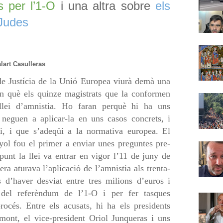
s per l’1-O
i una altra sobre
els
 Judes
lart Casulleras
 de Justícia de la Unió Europea viurà demà una
 en què els quinze magistrats que la conformen
lei d’amnistia. Ho faran perquè hi ha uns
 neguen a aplicar-la en uns casos concrets, i
ei, i que s’adeqüi a la normativa europea. El
ol fou el primer a enviar unes preguntes pre-
punt la llei va entrar en vigor l’11 de juny de
ra aturava l’aplicació de l’amnistia als trenta-
s d’haver desviat entre tres milions d’euros i
 del referèndum de l’1-O i per fer tasques
procés. Entre els acusats, hi ha els presidents
ont, el vice-president Oriol Junqueras i uns