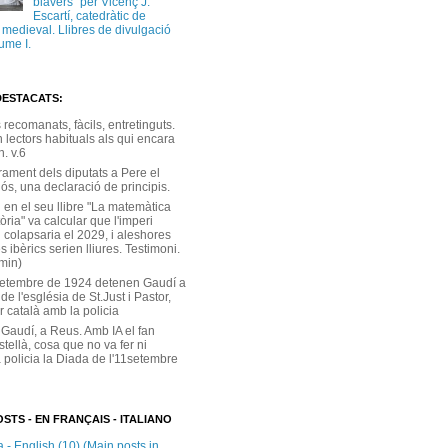
blavers” per Vicenç J.
Escartí, catedràtic de
a medieval. Llibres de divulgació
ume I.
DESTACATS:
s recomanats, fàcils, entretinguts.
 lectors habituals als qui encara
. v.6
rament dels diputats a Pere el
ós, una declaració de principis.
 en el seu llibre "La matemàtica
tòria" va calcular que l'imperi
 colapsaria el 2029, i aleshores
s ibèrics serien lliures. Testimoni.
 min)
setembre de 1924 detenen Gaudí a
 de l'església de St.Just i Pastor,
r català amb la policia
 Gaudí, a Reus. Amb IA el fan
stellà, cosa que no va fer ni
 policia la Diada de l'11setembre
STS - EN FRANÇAIS - ITALIANO
 - English (10) (Main posts in