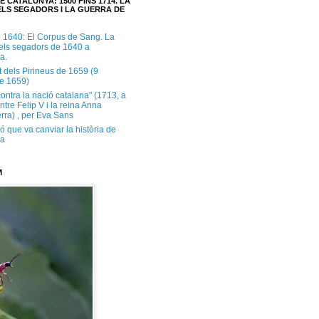
E CATALUNYA: 1500 FINS 1714. LA
LS SEGADORS I LA GUERRA DE
e 1640: El Corpus de Sang. La
dels segadors de 1640 a
a.
t dels Pirineus de 1659 (9
e 1659)
contra la nació catalana" (1713, a
ntre Felip V i la reina Anna
rra) , per Eva Sans
ó que va canviar la història de
ya
M