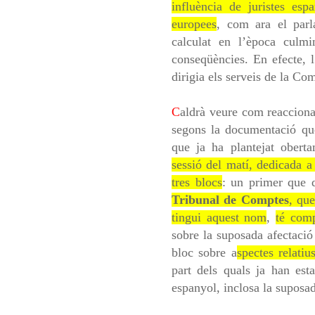
influència de juristes espa
europees
, com ara el parl
calculat en l’època culm
conseqüències. En efecte, l
dirigia els serveis de la Co
C
aldrà veure com reacciona
segons la documentació qu
que ja ha plantejat obert
sessió del matí, dedicada a 
tres blocs
: un primer que 
Tribunal de Comptes
, qu
tingui aquest nom
,
té comp
sobre la suposada afectació 
bloc sobre a
spectes relatiu
part dels quals ja han esta
espanyol, inclosa la suposa