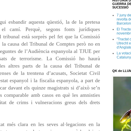
HISTÒRIA D
GUERRA DE
SUCESSIÓ
7 juny d
revolta 
gui esbandir aquesta qüestió, la de la pretesa
Barcelon
r el camí. Perquè, segons fonts jurídiques
El Tracta
novembr
 tribunal està sorprès pel fet que la Comissió
"Tractat 
 la causa del Tribunal de Comptes però no en
Utrecht e
d'Anglate
preguntes de l’Audiència espanyola al TJUE per
La votaci
Catalun
sats de terrorisme. La Comissió ho haurà
es altres parts de la causa del Tribunal de
QK de LLU
enses de la trentena d’acusats, Societat Civil
stat espanyol i la fiscalia espanyola, a part de
car davant els quinze magistrats si d’això se’n
 és comparable amb casos en què les amnisties
tat de crims i vulneracions greus dels drets
at més clara en les seves al·legacions en la