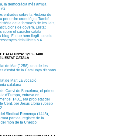
a, la democràcia més antiga
 v.2
s entrades sobre la Història de
a per ordre cronològic. També
història de la formació de les lleis,
institucions de govern. Llistat
s sobre el caràcter català
 blog. El que hem llegit: tots els
i ressenyes dels llibres. v.4
E CATALUNYA: 1213 - 1400
 L'ESTAT CATALÀ
lat de Mar (1258), una de les
es d'estat de la Catalunya d'abans
lat de Mar: La vocació
ània catalana
 de Canvi de Barcelona, el primer
lic d'Europa, entrava en
ment el 1401, era propietat del
e Cent, per Jesús Llòria i Josep
.2
e del Sindicat Remença (1448),
ormar part del registre de la
del món de la Unesco l