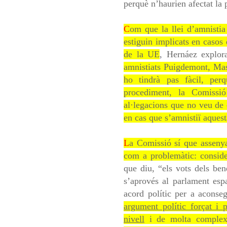
perquè n’haurien afectat la 
C
om que la llei d’amnistia
estiguin implicats en casos 
de la UE
, Hernáez explor
amnistiats Puigdemont, Mas,
ho tindrà pas fàcil, per
procediment, la Comissi
al·legacions que no veu de 
en cas que s’amnistiï aques
L
a Comissió sí que assenya
com a problemàtic: consid
que diu, “els vots dels bene
s’aprovés al parlament espa
acord polític per a aconse
argument polític forçat i 
nivell
i de molta complexit