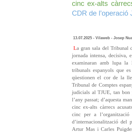
cinc ex-alts càrrec
CDR de l’operació
13.07.2025 - Vilaweb - Josep Nua
L
a gran sala del Tribunal
jornada intensa, decisiva,
examinaran amb lupa la l
tribunals espanyols que es
qüestionen el cor de la ll
Tribunal de Comptes espany
judicials al TJUE, tan bon 
l’any passat; d’aquesta mane
cinc ex-alts càrrecs acusat
cinc per a l’organització
d’internacionalització del 
Artur Mas i Carles Puigdem