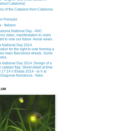
about Catalonia)
ory of the Catalans from Catalonia
e-Français
 - Italiano
alonia National Day - ANC
rs) video, manifestation to claim
ght to vote our future. Aerial views.
a National Day 2014.
tion for the right to vote forming a
 two main Barcelona streets. Some
otos.
a National Day 2014. Design of a
h catalan flag. Street detail at time
17:14 // /Diada 2014 - la V al
Diagonal-Numància - fotos
LUM