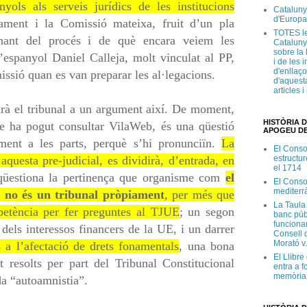
nyols als serveis jurídics de les institucions
Cataluny
d'Europa
ament i la Comissió mateixa, fruit d’un pla
TOTES le
inant del procés i de què encara veiem les
Cataluny
sobre la 
’espanyol Daniel Calleja, molt vinculat al PP,
i de les 
d'enllaço
missió quan es van preparar les al·legacions.
d'aquesta
articles 
rà el tribunal a un argument així. De moment,
HISTÒRIA D
e ha pogut consultar VilaWeb, és una qüestió
APOGEU DE
ament a les parts, perquè s’hi pronunciïn.
La
El Conso
estructur
aquesta pre-judicial, es dividirà, d’entrada, en
el 1714
qüestiona la pertinença que organisme com
el
El Conso
mediterr
e
no és un tribunal pròpiament
, per més que
La Taula
etència per fer preguntes al TJUE
; un segon
banc púb
funciona
dels interessos financers de la UE, i un darrer
Consell d
Morató v
s a l’afectació de drets fonamentals
, una bona
El Llibr
t resolts per part del Tribunal Constitucional
entra a f
memòria 
da “autoamnistia”.