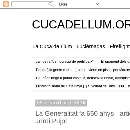
CUCADELLUM.O
La Cuca de Llum - Luciérnagas - Fireflight
La nostra "democràcia de perfil baix"
El jurament dels d
Por qué la gente con dinero no invierte en pisos, por Marco
Gaudí es nega a parlar castellà, defineix la (mala) administr
Llibres: història de Catalunya [1] al voltant de l'any 1000. Els
15 d’abril del 2016
La Generalitat fa 650 anys - art
Jordi Pujol