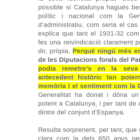
possible si Catalunya hagués be
polític i nacional com la Gen
d’administratiu, com seria el cas 
explica que tant el 1931-32 com
fes una reivindicació clarament pol
dir, pròpia.
Perquè ningú més e
de les Diputacions forals del P
podia remetre’s en la seva
antecedent històric tan poten
memòria i el sentiment com la G
Generalitat ha donat i dóna un s
potent a
Catalunya, i per tant de d
dintre del conjunt d’Espanya.
Resulta sorprenent, per tant, que 
clara com la dels 650 anys pe