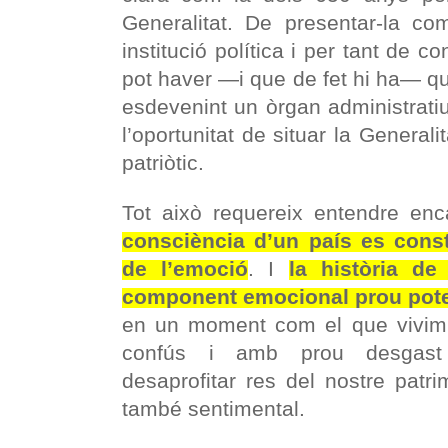
Generalitat. De presentar-la c
institució política i per tant de co
pot haver —i que de fet hi ha— qu
esdevenint un òrgan administrati
l’oportunitat de situar la General
patriòtic.
Tot això requereix entendre en
consciència d’un país es cons
de l’emoció
. I
la història de
component emocional prou pot
en un moment com el que vivim
confús i amb prou desgast 
desaprofitar res del nostre patrimo
també sentimental.