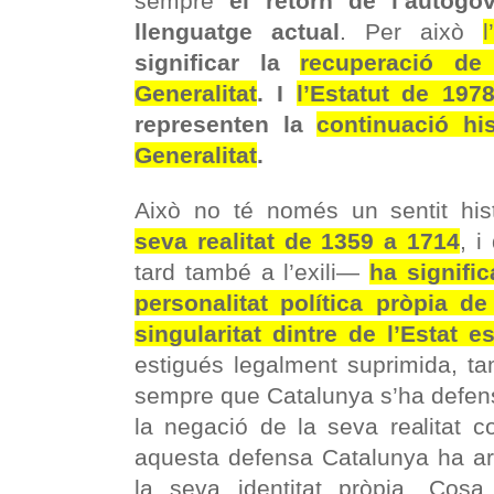
sempre
el retorn de l’autogo
llenguatge actual
. Per això
l’
significar la
recuperació de 
Generalitat
. I
l’Estatut de 197
representen la
continuació hi
Generalitat
.
Això no té només un sentit hist
seva realitat de 1359 a 1714
, i
tard també a l’exili—
ha signific
personalitat política pròpia de
singularitat dintre de l’Estat e
estigués legalment suprimida, t
sempre que Catalunya s’ha defensa
la negació de la seva realitat 
aquesta defensa Catalunya ha arr
la seva identitat pròpia. Cos