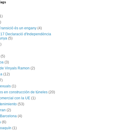
Tags
1)
)
Transició és un engany
(4)
017 Declaració d'Independència
unya
(5)
)
(5)
ba
(3)
 de Vinyals Ramon
(2)
ba
(12)
7)
exuals
(1)
es en construcción de túneles
(20)
omercial con la UE
(1)
tenimiento
(53)
rran
(2)
 Barcelona
(4)
s
(6)
Joaquín
(1)