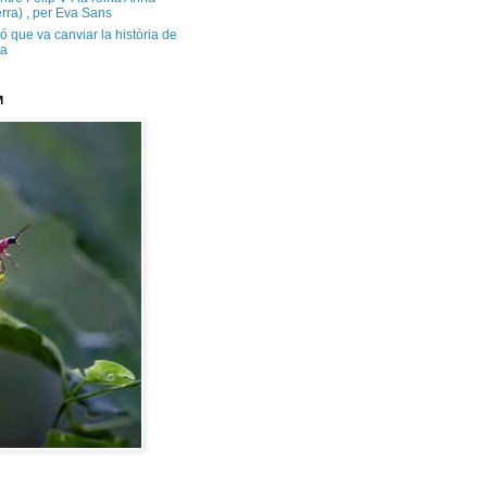
rra) , per Eva Sans
ó que va canviar la història de
ya
M