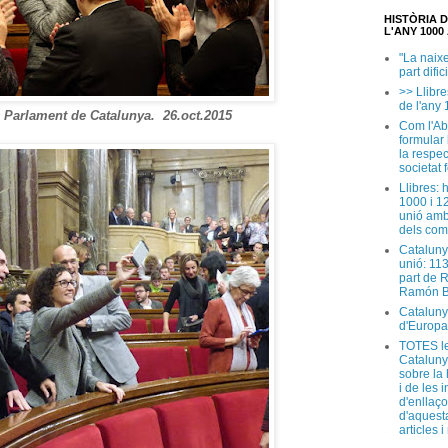
HISTÒRIA 
L'ANY 1000 
"La naix
part dific
>> Llibre
de l'any 
l Parlament de Catalunya. 26.oct.2015
Com l'Ab
formular
la respec
societat 
Llibres: 
1000 i 1
unió amb
dels com
Cataluny
unió: 11
part de 
Ramón B
Cataluny
d'Europa
TOTES le
Cataluny
sobre la 
i de les 
d'enllaço
d'aquesta
articles 