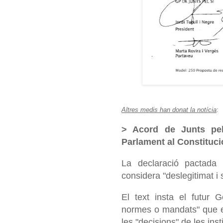
Altres medis han donat la notícia
:
> Acord de Junts pel
Parlament al Constituci
La declaració pactada 
considera "deslegitimat i
El text insta el futur 
normes o mandats" que e
les "decisions" de les inst