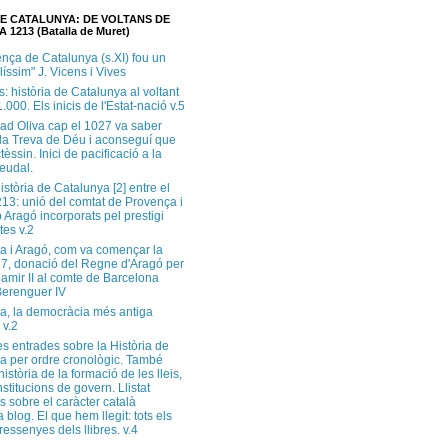
DE CATALUNYA: DE VOLTANS DE
A 1213 (Batalla de Muret)
ença de Catalunya (s.XI) fou un
ilíssim" J. Vicens i Vives
s: història de Catalunya al voltant
1.000. Els inicis de l'Estat-nació v.5
ad Oliva cap el 1027 va saber
 la Treva de Déu i aconseguí que
tèssin. Inici de pacificació a la
feudal.
història de Catalunya [2] entre el
213: unió del comtat de Provença i
 Aragó incorporats pel prestigi
tes v.2
a i Aragó, com va començar la
37, donació del Regne d'Aragó per
Ramir II al comte de Barcelona
erenguer IV
a, la democràcia més antiga
 v.2
s entrades sobre la Història de
a per ordre cronològic. També
història de la formació de les lleis,
institucions de govern. Llistat
s sobre el caràcter català
 blog. El que hem llegit: tots els
i ressenyes dels llibres. v.4