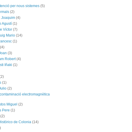
tenció per nous sistemes
(5)
ermals
(2)
a Joaquim
(4)
o Agustí
(1)
e Víctor
(7)
uig Mario
(14)
rancesc
(1)
(4)
Joan
(3)
am Robert
(4)
ti Iñaki
(1)
(2)
s
(1)
Julio
(2)
contaminació electromagnètica
tos Miguel
(2)
s Pere
(1)
(2)
Histórico de Colonia
(14)
)