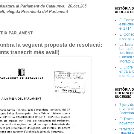
gislatura al Parlament de Catalunya. 26.oct.205
HISTÒRIA D
ll, elegida Presidenta del Parlament
APOGEU DE
El Conso
estructur
el 1714
TEIX PARLAMENT:
El Conso
mediterr
 cambra la següent proposta de resolució:
La Taula
banc púb
unts transcrit més avall)
funciona
Consell d
Morató v
El Llibr
entra a f
memòria 
HISTÒRIA D
GUERRA DE
SUCESSIÓ
7 juny d
revolta 
Barcelon
El Tracta
novembr
"Tractat 
Utrecht e