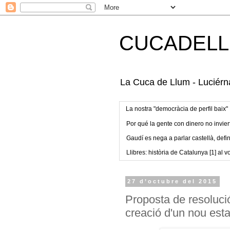
CUCADELL
La Cuca de Llum - Luciérna
La nostra "democràcia de perfil baix"
Por qué la gente con dinero no invier
Gaudí es nega a parlar castellà, defin
Llibres: història de Catalunya [1] al vo
27 d’octubre del 2015
Proposta de resolució
creació d'un nou esta