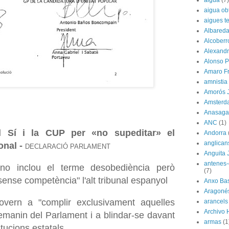
aigua ob
aigues t
Albared
Alcoberr
Alexandr
Alonso P
Amaro F
amnistia
Amorós 
Amsterd
Anasagas
ANC
(1)
 Sí i la CUP per «no supeditar» el
Andorra
anglican
onal -
DECLARACIÓ PARLAMENT
Anguita 
antenes-
no inclou el terme desobediència però
(7)
 sense competència" l'alt tribunal espanyol
Anxo Bas
Aragoné
Govern a "complir exclusivament aquelles
arancels
Archivo 
manin del Parlament i a blindar-se davant
armas
(1
itucions estatals