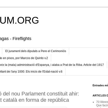
UM.ORG
gas - Fireflights
El jurament dels diputats a Pere el Cerimoniós
te en pisos, por Marcos de Quinto v.2
eix la (mala) administració d'Espanya, i alaba a Prat de la Riba. Article del 1917
ltant de l'any 1000. Els inicis de l'Estat-nació v.6
Entrades mé
 del nou Parlament constituit ahir:
ARTICLES 
t català en forma de república
70 llibre
Que facin