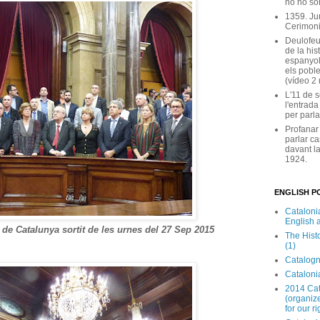
no ho son
1359. Ju
Cerimoni
Deulofeu
de la his
espanyol
els poble
(vídeo 2
L'11 de 
l'entrada
per parla
Profanar
parlar ca
davant la
1924.
ENGLISH PO
Catalonia
English 
 de Catalunya sortit de les urnes del 27 Sep 2015
The Hist
(1)
Catalogn
Catalonia
2014 Cat
(organize
for our ri