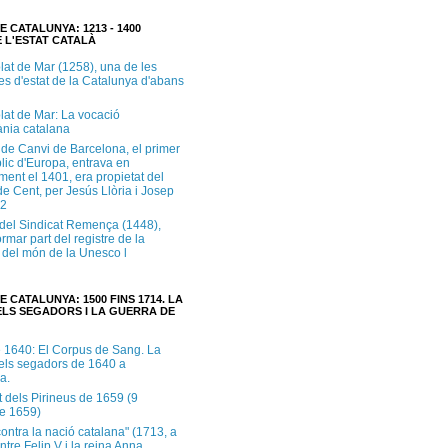
E CATALUNYA: 1213 - 1400
 L'ESTAT CATALÀ
lat de Mar (1258), una de les
es d'estat de la Catalunya d'abans
lat de Mar: La vocació
ània catalana
 de Canvi de Barcelona, el primer
lic d'Europa, entrava en
ment el 1401, era propietat del
e Cent, per Jesús Llòria i Josep
.2
e del Sindicat Remença (1448),
ormar part del registre de la
del món de la Unesco l
E CATALUNYA: 1500 FINS 1714. LA
LS SEGADORS I LA GUERRA DE
e 1640: El Corpus de Sang. La
dels segadors de 1640 a
a.
t dels Pirineus de 1659 (9
e 1659)
contra la nació catalana" (1713, a
ntre Felip V i la reina Anna