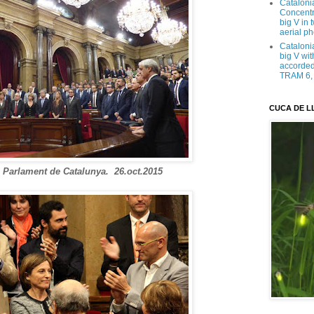
Cataloni
Concentra
big V in
aerial ph
Cataloni
big V wit
accorded 
TRAM 6, 
CUCA DE L
l Parlament de Catalunya. 26.oct.2015