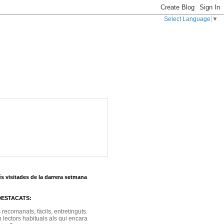
Select Language
▼
s visitades de la darrera setmana
DESTACATS:
s recomanats, fàcils, entretinguts.
 lectors habituals als qui encara