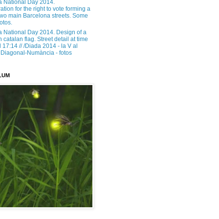
a National Day 2014.
tion for the right to vote forming a
 two main Barcelona streets. Some
otos.
a National Day 2014. Design of a
h catalan flag. Street detail at time
17:14 // /Diada 2014 - la V al
Diagonal-Numància - fotos
LUM