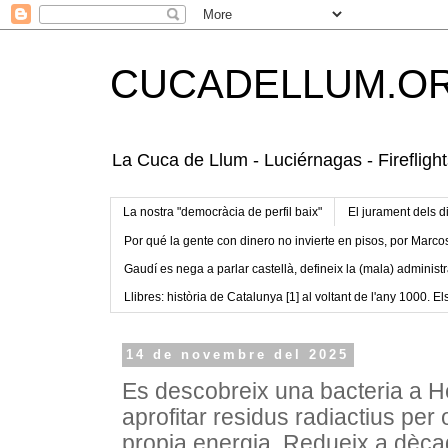
CUCADELLUM.O
La Cuca de Llum - Luciérnagas - Fireflight
La nostra "democràcia de perfil baix"
El jurament dels d
Por qué la gente con dinero no invierte en pisos, por Marco
Gaudí es nega a parlar castellà, defineix la (mala) administr
Llibres: història de Catalunya [1] al voltant de l'any 1000. Els
14 de novembre del 2025
Es descobreix una bacteria a He
aprofitar residus radiactius per 
propia energia. Redueix a dèc