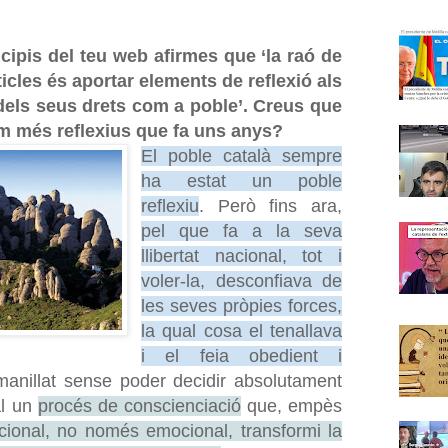
ncipis del teu web afirmes que ‘la raó de
rticles és aportar elements de reflexió als
dels seus drets com a poble’. Creus que
om més reflexius que fa uns anys?
El poble català sempre
ha estat un poble
reflexiu
. Però fins ara,
pel que fa a la seva
llibertat nacional, tot i
voler-la, desconfiava de
les seves pròpies forces,
la qual cosa el tenallava
i el feia obedient i
anillat sense poder decidir absolutament
al un
procés de conscienciació
que, empès
acional, no només emocional, transformi la