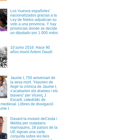
Los 'nuevos españoles'
nacionalizados gracias a la
Ley de Nietos adjudican su
voto a una provincia. Y hay
provincias donde se decide
un diputado por 1.000 votos
10 junio 2016. Hace 90
años murió Antoni Gaudí.
Jaume I, 750 aniversari de
la seva mort. “Haurien de
llegir la crònica de Jaume I,
s’acabarien els drames i els
blavers” per Vicenç J.
Escartí, catedràtic de
a medieval. Llibres de divulgació
ume I.
Davant la invasió deCeuta i
Melilla per ciutadans
marroquins, 28 paisos de la
UE signan una carta
conjunta sobre les lleis