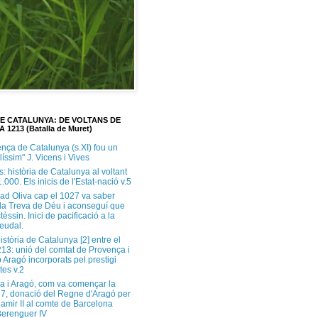
DE CATALUNYA: DE VOLTANS DE
A 1213 (Batalla de Muret)
ença de Catalunya (s.XI) fou un
ilíssim" J. Vicens i Vives
s: història de Catalunya al voltant
1.000. Els inicis de l'Estat-nació v.5
ad Oliva cap el 1027 va saber
 la Treva de Déu i aconseguí que
tèssin. Inici de pacificació a la
feudal.
història de Catalunya [2] entre el
213: unió del comtat de Provença i
 Aragó incorporats pel prestigi
tes v.2
a i Aragó, com va començar la
37, donació del Regne d'Aragó per
Ramir II al comte de Barcelona
erenguer IV