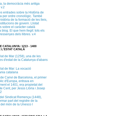
a, la democràcia més antiga
 v.2
s entrades sobre la Història de
a per ordre cronològic. També
història de la formació de les lleis,
institucions de govern. Llistat
s sobre el caràcter català
 blog. El que hem llegit: tots els
i ressenyes dels llibres. v.4
E CATALUNYA: 1213 - 1400
 L'ESTAT CATALÀ
lat de Mar (1258), una de les
es d'estat de la Catalunya d'abans
lat de Mar: La vocació
ània catalana
 de Canvi de Barcelona, el primer
lic d'Europa, entrava en
ment el 1401, era propietat del
e Cent, per Jesús Llòria i Josep
.2
e del Sindicat Remença (1448),
ormar part del registre de la
del món de la Unesco l