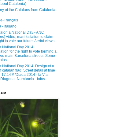
about Catalonia)
ory of the Catalans from Catalonia
e-Français
 - Italiano
alonia National Day - ANC
rs) video, manifestation to claim
ght to vote our future. Aerial views.
a National Day 2014.
tion for the right to vote forming a
 two main Barcelona streets. Some
otos.
a National Day 2014. Design of a
h catalan flag. Street detail at time
17:14 // /Diada 2014 - la V al
Diagonal-Numància - fotos
LUM