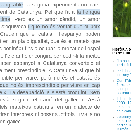
capgirable
, la segona experimenta un plaer
ent de Catalunya. Pel que fa a
la llengua
stima
. Però és un amor càndid, un amor
a s’equivoca
i que no és veritat que el peix
 Creuen que el català i l’espanyol poden
 en un pla d’igualtat, que és el mateix que
pot inflar fins a ocupar la meitat de l’espai
HISTÒRIA 
L'ANY 1000 
 l’elefant s’encongirà per cedir-li la meitat
"La naix
 saber espanyol a Catalunya converteix el
part dific
alment prescindible. A Catalunya sí que hi
>> Llibre
de l'any 
dible per viure, però no és el català, és
Com l'Ab
 que no és imprescindible per viure en cap
formular
la respec
ix. La desaparició ja s’està produint. Se’n
societat 
Llibres: 
 està seguint el camí del gallec i s’està
1000 i 1
 dels mateixos catalans, en un dialecte de
unió amb
dels com
ldran intèrprets ni posar subtítols. TV3 ja no
Cataluny
en gallec.
unió: 11
part de 
Ramón B