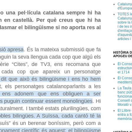
Cataluny
d'Europa
 una pel·lícula catalana sempre hi ha
TOTES le
Cataluny
n en castellà.
Per què creus que hi ha
sobre la 
i de les 
plasmar el bilingüisme
si no aporta res al
d'enllaço
d'aquesta
articles 
sió apresa
. És la mateixa submissió que fa
HISTÒRIA D
guin la seva llengua cada cop que algú els
APOGEU DE
sèrie “Cites”, de TV3, ens recomana que
El Conso
estructur
 cada cop que apareix un personatge
el 1714
El Conso
dit que això és bilingüisme i ens ho hem
mediterr
, els personatges catalanoparlants a les
La Taula
banc púb
 ens adonem que ens obliguen a ser
funciona
res puguin continuar essent monolingües
. Hi
Consell d
Morató v
turalment. I també estats plurilingües, com
El Llibr
entra a f
bles bilingües. A Suïssa, cada cantó té la
memòria 
“suís” és un berenar boníssim, però com a
onament científic és aquest:
el bilingüisme