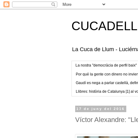
CUCADELL
La Cuca de Llum - Luciérna
La nostra "democràcia de perfil baix"
Por qué la gente con dinero no invier
Gaudí es nega a parlar castellà, defin
Llibres: història de Catalunya [1] al vo
17 de juny del 2016
Víctor Alexandre: "Lle