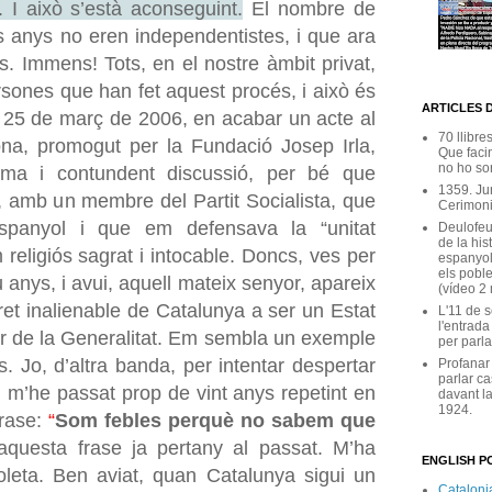
. I això s’està aconseguint.
El nombre de
s anys no eren independentistes, i que ara
. Immens! Tots, en el nostre àmbit privat,
ones que han fet aquest procés, i això és
ARTICLES 
l 25 de març de 2006, en acabar un acte al
70 llibre
na, promogut per la Fundació Josep Irla,
Que facin
no ho son
sima i contundent discussió, per bé que
1359. Ju
, amb un membre del Partit Socialista, que
Cerimoni
panyol i que em defensava la “unitat
Deulofeu
de la his
eligiós sagrat i intocable. Doncs, ves per
espanyol
els poble
 anys, i avui, aquell mateix senyor, apareix
(vídeo 2
dret inalienable de Catalunya a ser un Estat
L'11 de 
l'entrada
er de la Generalitat. Em sembla un exemple
per parla
és. Jo, d’altra banda, per intentar despertar
Profanar
parlar ca
, m’he passat prop de vint anys repetint en
davant la
1924.
frase:
“
Som febles perquè no sabem que
aquesta frase ja pertany al passat. M’ha
ENGLISH PO
leta. Ben aviat, quan Catalunya sigui un
Catalonia