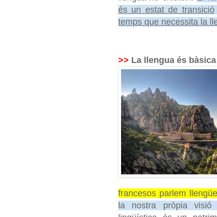
és un estat de transició
temps que necessita la l
>>
La llengua és bàsica
francesos parlem llengüe
la nostra pròpia visió