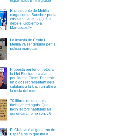
espanyoles d'immigració
El presidente de Melilla
carga contra Sánchez por la
crisis en Ceuta: «¿Qué le
debe el Gobierno a
Marruecos?»
La invasió de Ceuta i
Melilla va ser dirigida per la
policia marroquí
Proposta per fer un retoc a
la Llei Electoral catalana,
per Jaume Clotet. Per tenir
un o dos representant dels
catalans a la UE, i un altre a
la resta del món
70 llibres recomanats,
fàcils, entretinguts. Que
facin lectors habituals als
qui encara no ho son. v.6
El CNI avisó al gobierno de
España de lo que iba a