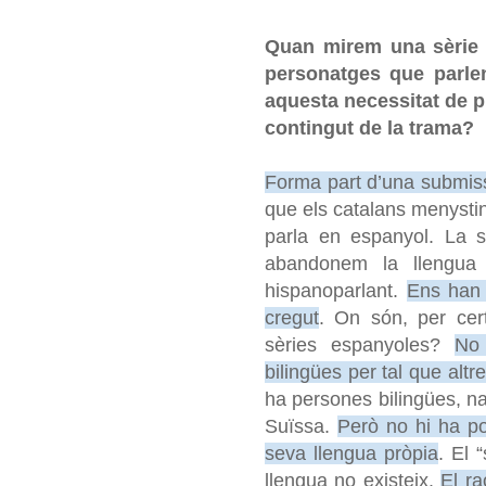
Quan mirem una sèrie o
personatges que parle
aquesta necessitat de 
contingut de la trama?
Forma part d’una submis
que els catalans menystin
parla en espanyol. La 
abandonem la llengua
hispanoparlant.
Ens han 
cregut
. On són, per cert
sèries espanyoles?
No
bilingües per tal que alt
ha persones bilingües, na
Suïssa.
Però no hi ha po
seva llengua pròpia
. El 
llengua no existeix.
El ra