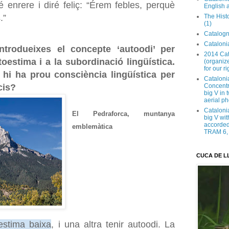
 enrere i diré feliç: “Érem febles, perquè
English 
The Hist
.”
(1)
Catalogn
Catalonia
ntrodueixes el concepte ‘autoodi’ per
2014 Cat
utoestima i a la subordinació lingüística.
(organize
for our ri
 hi ha prou consciència lingüística per
Cataloni
Concentra
cis?
big V in
aerial ph
Cataloni
El Pedraforca, muntanya
big V wit
accorded 
emblemàtica
TRAM 6, 
CUCA DE L
oestima baixa
, i una altra tenir autoodi. La