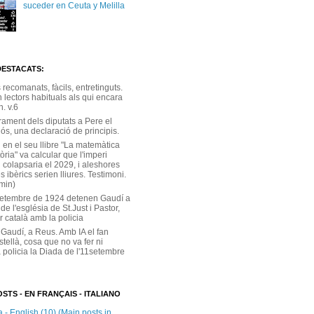
suceder en Ceuta y Melilla
DESTACATS:
s recomanats, fàcils, entretinguts.
 lectors habituals als qui encara
. v.6
rament dels diputats a Pere el
ós, una declaració de principis.
 en el seu llibre "La matemàtica
tòria" va calcular que l'imperi
 colapsaria el 2029, i aleshores
s ibèrics serien lliures. Testimoni.
 min)
setembre de 1924 detenen Gaudí a
 de l'església de St.Just i Pastor,
r català amb la policia
 Gaudí, a Reus. Amb IA el fan
stellà, cosa que no va fer ni
 policia la Diada de l'11setembre
STS - EN FRANÇAIS - ITALIANO
 - English (10) (Main posts in