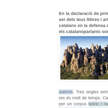
En la declaració de pri
ser dels teus llibres i a
catalans en la defensa 
els catalanoparlants s
submís
. Tres segles emm
res és molt de temps. C
per un corpus
teòric i r