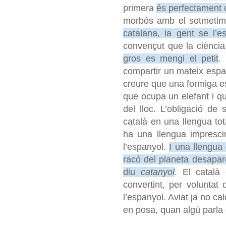
primera
és perfectament 
morbós amb el sotmetim
catalana, la gent se l’e
convençut que la ciènci
gros es mengi el petit
.
compartir un mateix espai
creure que una formiga es 
que ocupa un elefant i que
del lloc. L’obligació de
català en una llengua tot
ha una llengua imprescin
l’espanyol.
I una llengua
racó del planeta desapare
diu
catanyol
. El català
convertint, per voluntat
l’espanyol. Aviat ja no ca
en posa, quan algú parla 