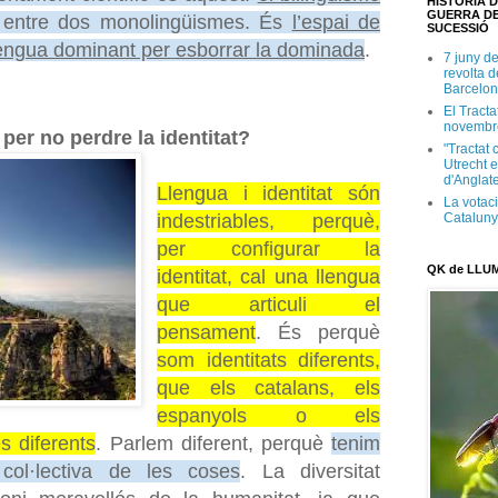
HISTÒRIA D
GUERRA DE
entre dos monolingüismes. És
l’espai de
SUCESSIÓ
lengua dominant per esborrar la dominada
.
7 juny d
revolta 
Barcelon
El Tracta
novembr
 per no perdre la identitat?
"Tractat 
Utrecht e
d'Anglate
Llengua i identitat són
La votaci
Catalun
indestriables, perquè,
per configurar la
QK de LLU
identitat, cal una llengua
que articuli el
pensament
. És perquè
som identitats diferents,
que els catalans, els
espanyols o els
s diferents
. Parlem diferent, perquè
tenim
 col·lectiva de les coses
. La diversitat