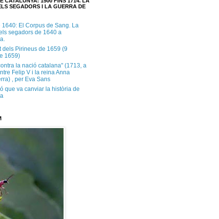
E CATALUNYA: 1500 FINS 1714. LA
LS SEGADORS I LA GUERRA DE
e 1640: El Corpus de Sang. La
dels segadors de 1640 a
a.
t dels Pirineus de 1659 (9
e 1659)
contra la nació catalana" (1713, a
ntre Felip V i la reina Anna
rra) , per Eva Sans
ó que va canviar la història de
ya
M