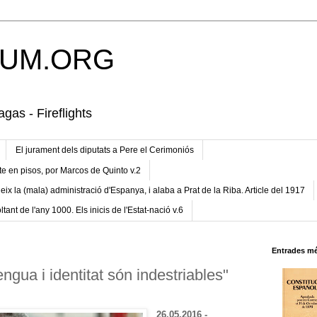
UM.ORG
gas - Fireflights
El jurament dels diputats a Pere el Cerimoniós
te en pisos, por Marcos de Quinto v.2
eix la (mala) administració d'Espanya, i alaba a Prat de la Riba. Article del 1917
ltant de l'any 1000. Els inicis de l'Estat-nació v.6
Entrades mé
ngua i identitat són indestriables"
26.05.2016 -