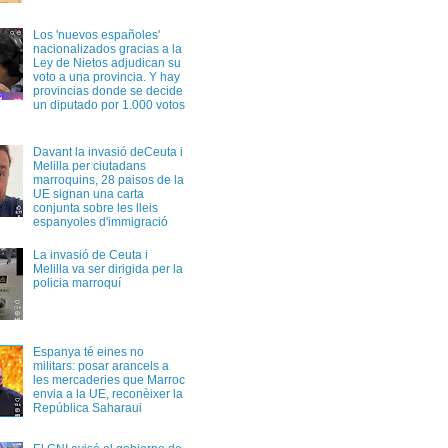
Los 'nuevos españoles'
nacionalizados gracias a la
Ley de Nietos adjudican su
voto a una provincia. Y hay
provincias donde se decide
un diputado por 1.000 votos
Davant la invasió deCeuta i
Melilla per ciutadans
marroquins, 28 paisos de la
UE signan una carta
conjunta sobre les lleis
espanyoles d'immigració
La invasió de Ceuta i
Melilla va ser dirigida per la
policia marroquí
Espanya té eines no
militars: posar arancels a
les mercaderies que Marroc
envia a la UE, reconèixer la
República Saharaui