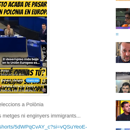
!!!
 eleccions a Polònia
es metges ni enginyers immigrants...
m/shorts/5dWPqCvAY_c?si=vQSuYeoE-