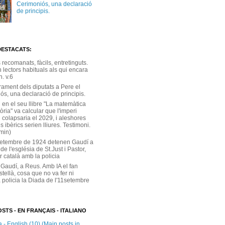
Cerimoniós, una declaració
de principis.
DESTACATS:
s recomanats, fàcils, entretinguts.
 lectors habituals als qui encara
. v.6
rament dels diputats a Pere el
ós, una declaració de principis.
 en el seu llibre "La matemàtica
tòria" va calcular que l'imperi
 colapsaria el 2029, i aleshores
s ibèrics serien lliures. Testimoni.
 min)
setembre de 1924 detenen Gaudí a
 de l'església de St.Just i Pastor,
r català amb la policia
 Gaudí, a Reus. Amb IA el fan
stellà, cosa que no va fer ni
 policia la Diada de l'11setembre
STS - EN FRANÇAIS - ITALIANO
 - English (10) (Main posts in