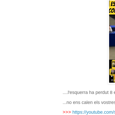
....l'esquerra ha perdut 8
...no ens calen els vostr
>>>
https://youtube.co