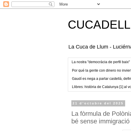
CUCADELL
La Cuca de Llum - Luciérna
La nostra "democràcia de perfil baix"
Por qué la gente con dinero no invier
Gaudí es nega a parlar castellà, defin
Llibres: història de Catalunya [1] al vo
21 d’octubre del 2025
La fòrmula de Polònia
bé sense immigració