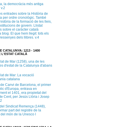
a, la democràcia més antiga
 v.2
s entrades sobre la Història de
a per ordre cronològic. També
història de la formació de les lleis,
institucions de govern. Llistat
s sobre el caràcter català
 blog. El que hem llegit: tots els
i ressenyes dels llibres. v.4
E CATALUNYA: 1213 - 1400
 L'ESTAT CATALÀ
lat de Mar (1258), una de les
es d'estat de la Catalunya d'abans
lat de Mar: La vocació
ània catalana
 de Canvi de Barcelona, el primer
lic d'Europa, entrava en
ment el 1401, era propietat del
e Cent, per Jesús Llòria i Josep
.2
e del Sindicat Remença (1448),
ormar part del registre de la
del món de la Unesco l