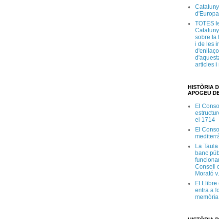
Cataluny
d'Europa
TOTES le
Cataluny
sobre la 
i de les 
d'enllaço
d'aquesta
articles 
HISTÒRIA D
APOGEU DE
El Conso
estructur
el 1714
El Conso
mediterr
La Taula
banc púb
funciona
Consell d
Morató v
El Llibr
entra a f
memòria 