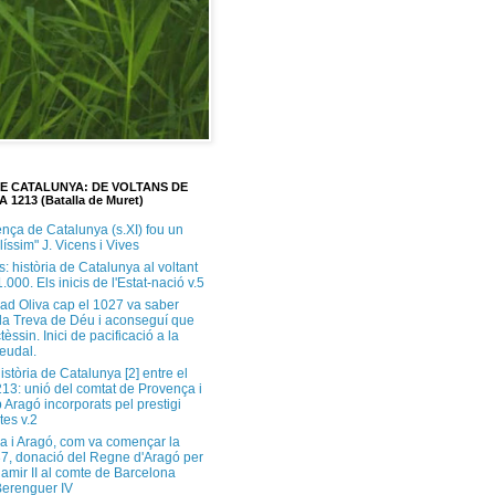
DE CATALUNYA: DE VOLTANS DE
A 1213 (Batalla de Muret)
ença de Catalunya (s.XI) fou un
ilíssim" J. Vicens i Vives
s: història de Catalunya al voltant
1.000. Els inicis de l'Estat-nació v.5
ad Oliva cap el 1027 va saber
 la Treva de Déu i aconseguí que
tèssin. Inici de pacificació a la
feudal.
història de Catalunya [2] entre el
213: unió del comtat de Provença i
 Aragó incorporats pel prestigi
tes v.2
a i Aragó, com va començar la
37, donació del Regne d'Aragó per
Ramir II al comte de Barcelona
erenguer IV