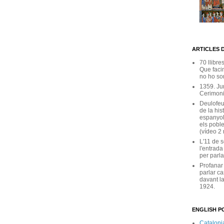
ARTICLES 
70 llibre
Que facin
no ho son
1359. Ju
Cerimoni
Deulofeu
de la his
espanyol
els poble
(vídeo 2
L'11 de 
l'entrada
per parla
Profanar
parlar ca
davant la
1924.
ENGLISH PO
Catalonia