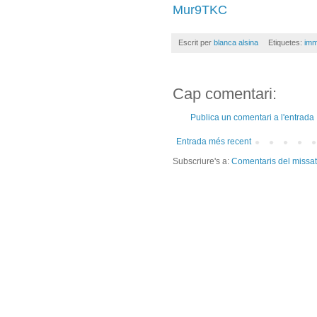
Mur9TKC
Escrit per
blanca alsina
Etiquetes:
imm
Cap comentari:
Publica un comentari a l'entrada
Entrada més recent
Subscriure's a:
Comentaris del missa