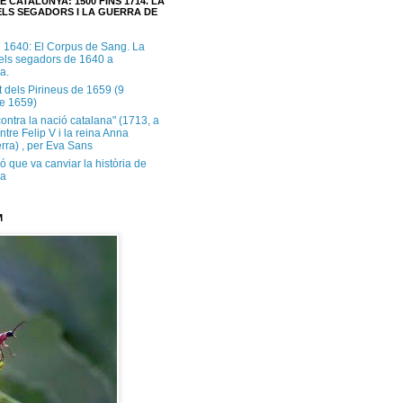
E CATALUNYA: 1500 FINS 1714. LA
LS SEGADORS I LA GUERRA DE
e 1640: El Corpus de Sang. La
dels segadors de 1640 a
a.
t dels Pirineus de 1659 (9
e 1659)
contra la nació catalana" (1713, a
ntre Felip V i la reina Anna
rra) , per Eva Sans
ó que va canviar la història de
ya
M