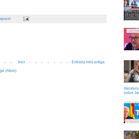
igració
Inici
Entrada més antiga
tge (Atom)
literatur
sobre Ja