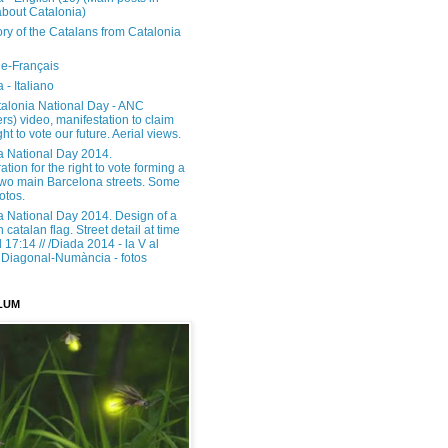
about Catalonia)
ory of the Catalans from Catalonia
e-Français
 - Italiano
alonia National Day - ANC
rs) video, manifestation to claim
ght to vote our future. Aerial views.
a National Day 2014.
tion for the right to vote forming a
 two main Barcelona streets. Some
otos.
a National Day 2014. Design of a
h catalan flag. Street detail at time
17:14 // /Diada 2014 - la V al
Diagonal-Numància - fotos
LUM