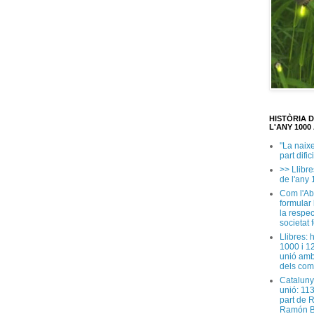
HISTÒRIA 
L'ANY 1000 
"La naix
part dific
>> Llibre
de l'any 
Com l'Ab
formular
la respec
societat 
Llibres: 
1000 i 1
unió amb
dels com
Cataluny
unió: 11
part de 
Ramón B