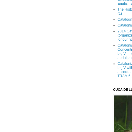
English 
The Hist
(1)
Catalogn
Catalonia
2014 Cat
(organize
for our ri
Cataloni
Concentra
big V in
aerial ph
Cataloni
big V wit
accorded 
TRAM 6, 
CUCA DE L