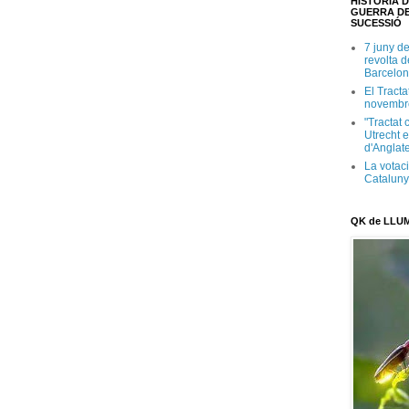
HISTÒRIA D
GUERRA DE
SUCESSIÓ
7 juny d
revolta 
Barcelon
El Tracta
novembr
"Tractat 
Utrecht e
d'Anglate
La votaci
Catalun
QK de LLU