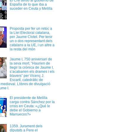
El CNI avisó al gobierno de
España de lo que iba a
suceder en Ceuta y Melilla
Proposta per fer un retoc a
la Llei Electoral catalana,
per Jaume Clotet. Per tenir
un o dos representant dels
catalans a la UE, i un altre a
la resta del món
Jaume I, 750 aniversari de
la seva mort. “Haurien de
llegir la crònica de Jaume I,
s’acabarien els drames i els
blavers” per Vicenç J.
Escartí, catedràtic de
a medieval. Llibres de divulgació
ume I.
El presidente de Melilla
carga contra Sánchez por la
crisis en Ceuta: «¿Qué le
debe el Gobierno a
Marruecos?»
1359. Jurament dels
diputats a Pere el