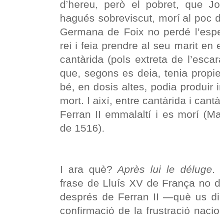
d’hereu, però el pobret, que Jo
hagués sobreviscut, morí al poc d
Germana de Foix no perdé l’esp
rei i feia prendre al seu marit en
cantàrida (pols extreta de l’esca
que, segons es deia, tenia propie
bé, en dosis altes, podia produir 
mort. I així, entre cantàrida i can
Ferran II emmalaltí i es morí (M
de 1516).
I ara què?
Après lui le déluge
.
frase de Lluís XV de França no 
després de Ferran II —què us 
confirmació de la frustració nacio