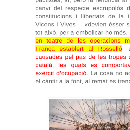
canvi del respecte escrupolós d
constitucions i llibertats de l
Vicens i Vives— «devien ésser se
tot això, per a embolicar-ho més,
en teatre de les operacions mil
França establert al Rosselló
, 
causades pel pas de les tropes ca
català, les quals es comporta
exèrcit d’ocupació
. La cosa no ac
el càntir a la font, al remat es tren