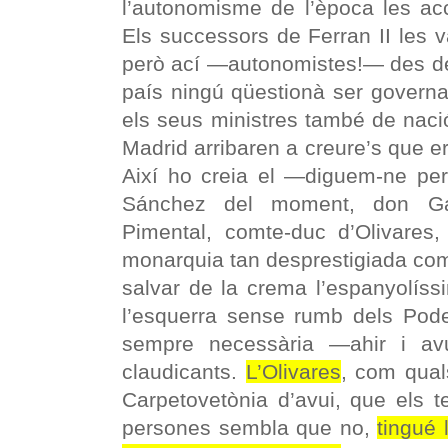
l’autonomisme de l’època les acc
Els successors de Ferran II les 
però ací —autonomistes!— des de 
país ningú qüestionà ser governat
els seus ministres també de nació 
Madrid arribaren a creure’s que e
Així ho creia el —diguem-ne pe
Sánchez del moment, don G
Pimental, comte-duc d’Olivares,
monarquia tan desprestigiada com
salvar de la crema l’espanyolís
l’esquerra sense rumb dels Pode
sempre necessària —ahir i avu
claudicants.
L’Olivares
, com quals
Carpetovetònia d’avui, que els 
persones sembla que no,
tingué 