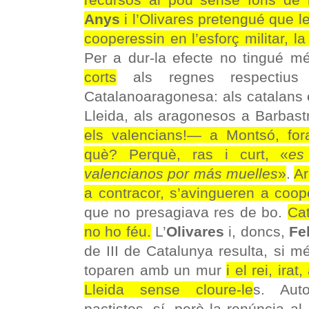
Anys
i l’Olivares pretengué que l
cooperessin en l’esforç militar, 
Per a dur-la efecte no tingué 
corts
als regnes respectius 
Catalanoaragonesa: als catalans 
Lleida, als aragonesos a Barbast
els valencians!— a Montsó, fo
què? Perquè, ras i curt, «
es
valencianos por más muelles
»
.
Ar
a contracor, s’avingueren a coop
que no presagiava res de bo.
Cat
no ho féu.
L’
Olivares
i, doncs,
Fe
de III de Catalunya resulta, si m
toparen amb un mur
i el rei, ira
Lleida sense cloure-le
s. Aut
pactistes, sí, però la renúncia al