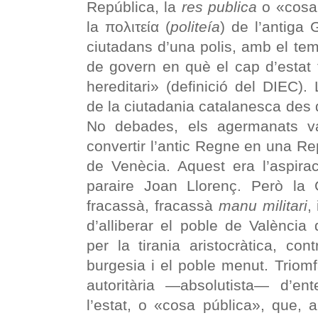
República, la
res publica
o «cosa 
la πολιτεία (
politeía
) de l’antiga 
ciutadans d’una polis, amb el te
de govern en què el cap d’estat t
hereditari» (definició del DIEC).
de la ciutadania catalanesca des
No debades, els agermanats v
convertir l’antic Regne en una Rep
de Venècia. Aquest era l’aspirac
paraire Joan Llorenç. Però la
fracassà, fracassà
manu militari
,
d’alliberar el poble de València
per la tirania aristocràtica, con
burgesia i el poble menut. Triom
autoritària —absolutista— d’en
l’estat, o «cosa pública», que, 