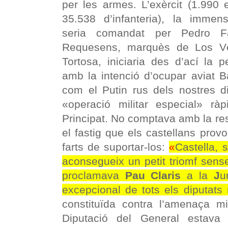
per les armes. L’exèrcit (1.990 e
35.538 d’infanteria), la immens
seria comandat per Pedro F
Requesens, marquès de Los Vé
Tortosa, iniciaria des d’ací la p
amb la intenció d’ocupar aviat B
com el Putin rus dels nostres
«operació militar especial» rà
Principat. No comptava amb la res
el fastig que els castellans prov
farts de suportar-los:
«
Castella, 
aconsegueix un petit triomf sens
proclamava
Pau Claris
a la
J
u
excepcional de tots els diputats
constituïda contra l’amenaça mi
Diputació del General estava 