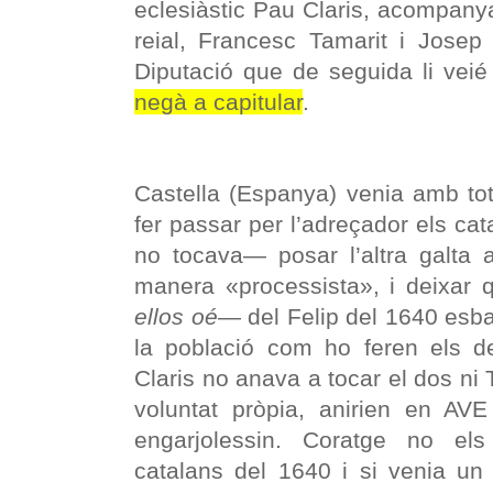
eclesiàstic Pau Claris, acompanyat
reial, Francesc Tamarit i Josep
Diputació que de seguida li veié 
negà a capitular
.
Castella (Espanya) venia amb tot
fer passar per l’adreçador els cat
no tocava— posar l’altra galta 
manera «processista», i deixar 
ellos oé
— del Felip del 1640 es
la població com ho feren els de
Claris no anava a tocar el dos ni 
voluntat pròpia, anirien en AV
engarjolessin. Coratge no el
catalans del 1640 i si venia un 