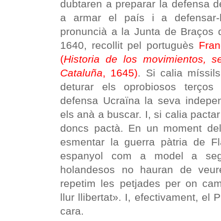
dubtaren a preparar la defensa de
a armar el país i a defensar-
pronuncià a la Junta de Braços 
1640, recollit pel portuguès
Fran
(
Historia de los movimientos, s
Cataluña
, 1645)
. Si calia míssi
deturar els oprobiosos terços
defensa Ucraïna la seva indepen
els anà a buscar. I, si calia pacta
doncs pactà. En un moment del 
esmentar la guerra pàtria de Fl
espanyol com a model a segui
holandesos no hauran de veur
repetim les petjades per on cam
llur llibertat». I, efectivament, el 
cara.