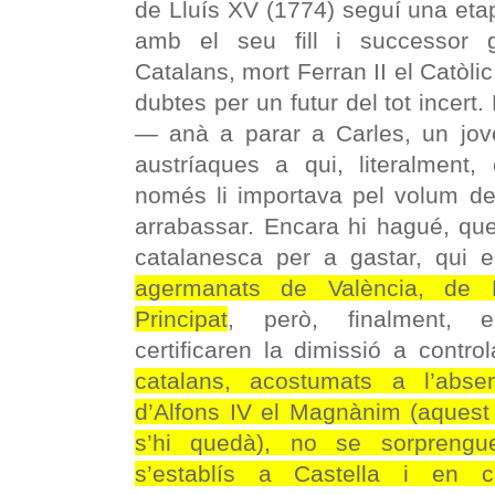
de Lluís XV (1774) seguí una et
amb el seu fill i successor gu
Catalans, mort Ferran II el Catòlic
dubtes per un futur del tot incert
— anà a parar a Carles, un jove
austríaques a qui, literalment,
només li importava pel volum de
arrabassar. Encara hi hagué, qu
catalanesca per a gastar, qui 
agermanats de València, de M
Principat
, però, finalment, 
certificaren la dimissió a contr
catalans, acostumats a l’abse
d’Alfons IV el Magnànim (aquest 
s’hi quedà), no se sorprengu
s’establís a Castella i en c