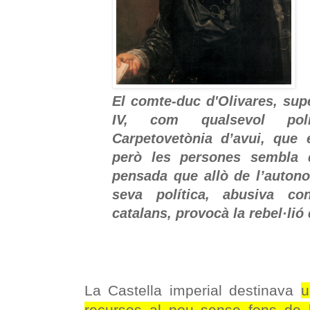
El comte-duc d'Olivares, sup
IV, com qualsevol poli
Carpetovetònia d’avui, que 
però les persones sembla 
pensada que allò de l’auton
seva política, abusiva cont
catalans, provocà la rebel·lió 
La Castella imperial destinava
u
recursos al pou sense fons de