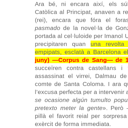
Ara bé, ni encara així, els s
Catòlica al Principat, anaven a r
(rei), encara que fóra el fora
pasmado
de la novel·la de Gonz
portada al cel·luloide per Imanol U
precipitaren quan
una revolta
empipats, esclatà a Barcelona e
juny) —Corpus de Sang— de 
succeïren contra castellans i f
assassinat el virrei, Dalmau de
comte de Santa Coloma. I ara qu
l’excusa perfecta per a intervenir a
se ocasione algún tumulto popu
pretexto meter la gente
». Però 
pillà el favorit reial per sorpre
exèrcit de forma immediata.