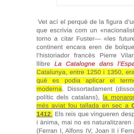
Vet ací el perquè de la figura d’
que escrivia com un «nacionali
torno a citar Fuster— «les futur
continent encara eren de bolque
l’historiador francès Pierre Vila
llibre
La Catalogne dans l’Es
Catalunya, entre 1250 i 1350, era
què es podia aplicar el term
moderna
. Dissortadament (disso
polític dels catalans),
la monarqu
més aviat fou tallada en sec a
1412
.
Els reis que vingueren desp
i ànima, mai no es naturalitzaren 
(Ferran I, Alfons IV, Joan II i Fer