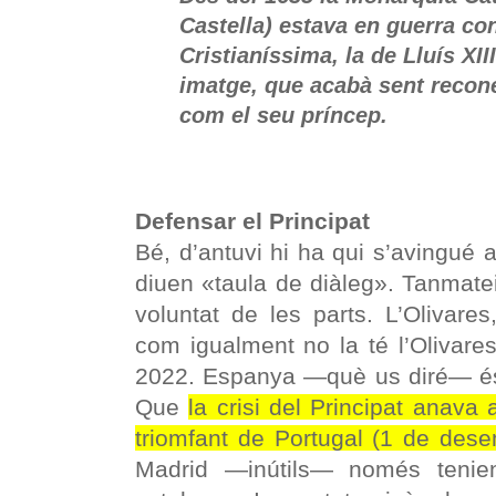
Castella) estava en guerra co
Cristianíssima, la de Lluís XII
imatge, que acabà sent recon
com el seu príncep.
Defensar el Principat
Bé, d’antuvi hi ha qui s’avingué a
diuen «taula de diàleg». Tanmateix
voluntat de les parts. L’Olivares
com igualment no la té l’Olivare
2022. Espanya —què us diré— és a
Que
la crisi del Principat anava 
triomfant de Portugal (1 de des
Madrid —inútils— només tenien