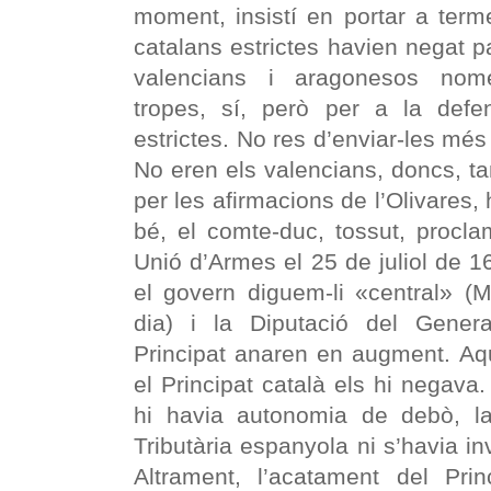
moment, insistí en portar a term
catalans estrictes havien negat pa
valencians i aragonesos nom
tropes, sí, però per a la defen
estrictes. No res d’enviar-les més 
No eren els valencians, doncs, ta
per les afirmacions de l’Olivares,
bé, el comte-duc, tossut, procl
Unió d’Armes el 25 de juliol de 16
el govern diguem-li «central» (M
dia) i la Diputació del General
Principat anaren en augment. Aq
el Principat català els hi negav
hi havia autonomia de debò, la 
Tributària espanyola ni s’havia in
Altrament, l’acatament del Pri