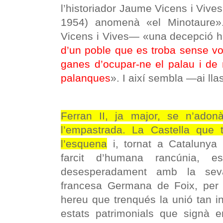
l’historiador Jaume Vicens i Vives
1954) anomenà «el Minotaure».
Vicens i Vives— «una decepció hi
d’un poble que es troba sense vo
ganes d’ocupar-ne el palau i de
palanques
». I així sembla —ai ll
Ferran II, ja major, se n’ado
l’empastrada. La Castella que t
l’esquena
i, tornat a Catalunya 
farcit d’humana rancúnia, 
desesperadament amb la sev
francesa Germana de Foix, per 
hereu que trenqués la unió tan i
estats patrimonials que signà 