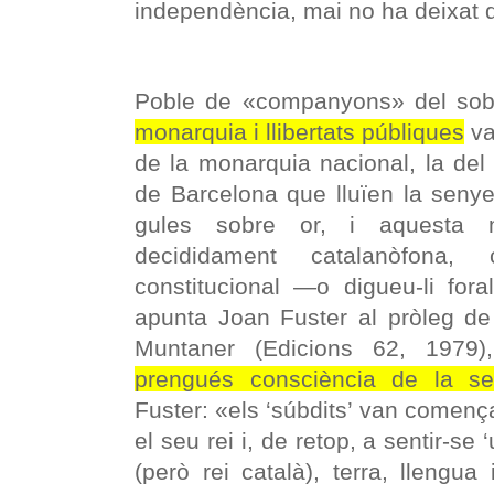
independència, mai no ha deixat d
Poble de «companyons» del sob
monarquia i llibertats públiques
va
de la monarquia nacional, la del
de Barcelona que lluïen la senye
gules sobre or, i aquesta m
decididament catalanòfona,
constitucional —o digueu-li fo
apunta Joan Fuster al pròleg d
Muntaner (Edicions 62, 1979
prengués consciència de la sev
Fuster: «els ‘súbdits’ van comença
el seu rei i, de retop, a sentir-se 
(però rei català), terra, llengua i