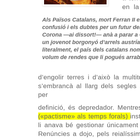
en la
Als Països Catalans, mort Ferran II el
confusió i els dubtes per un futur del
Corona —ai dissort!— anà a parar a C
un jovenot borgonyó d’arrels austría
literalment, el país dels catalans no
volum de rendes que li pogués arrab
d’engolir terres i d’això la mul
s’embrancà al llarg dels segles 
per
definició, és depredador. Mentre
(«pactisme» als temps forals)
ins
li anava bé gestionar únicament 
Renúncies a dojo, pels reialíssi