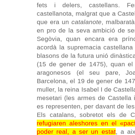
fets i delers, castellans. F
castellanota, malgrat que a Castell
que era un
catalanote
, malbaratà
en pro de la seva ambició de ser
Segòvia, quan encara era prín
acordà la supremacia castellana 
blasons de la futura unió dinàstic
(15 de gener de 1475), quan el f
aragonesos (el seu pare, Joa
Barcelona, el 19 de gener de 14
muller, la reina Isabel I de Castel
mesetari (les armes de Castella 
es representen, per davant de les
Els catalans, sobretot els de C
refugiaren aleshores en el «pac
poder real, a ser un estat
, a ai