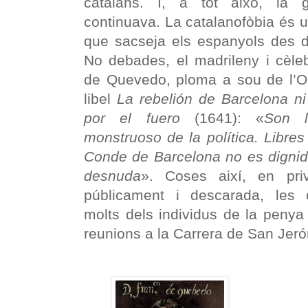
catalans. I, a tot això, la 
continuava. La catalanofòbia és 
que sacseja els espanyols des 
No debades, el madrileny i cèlebr
de Quevedo, ploma a sou de l’Oli
libel
La rebelión de Barcelona ni
por el fuero
(1641): «
Son l
monstruoso de la política. Libres
Conde de Barcelona no es dignid
desnuda
». Coses així, en pr
públicament i descarada, les 
molts dels individus de la penya
reunions a la Carrera de San Jer