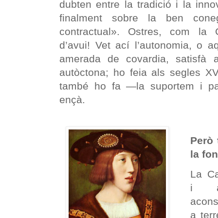
dubten entre la tradició i la inn
finalment sobre la ben cone
contractual». Ostres, com la 
d’avui! Vet ací l’autonomia, o 
amerada de covardia, satisfà a
autòctona; ho feia als segles X
també ho fa —la suportem i p
ençà.
Però 
la fon
La Ca
i ai
acons
a ter