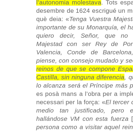
l’autonomia molestava
. Tots esp
desembre de 1624 escrigué un mem
què deia: «
Tenga Vuestra Majest
importante de su Monarquía, el 
quiero decir, Señor, que no 
Majestad con ser Rey de Port
Valencia, Conde de Barcelona
piense, con consejo mudado y se
reinos de que se compone España
Castilla, sin ninguna diferencia
, 
lo alcanza será el Príncipe más
es posà mans a l’obra per a imple
necessari per la força: «
El tercer
medio tan justificado, pero 
hallándose VM con esta fuerza
persona como a visitar aquel rei