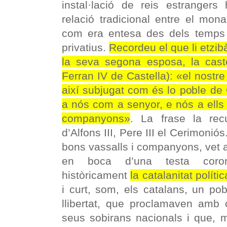
instal·lació de reis estrangers
relació tradicional entre el mon
com era entesa des dels temps
privatius.
Recordeu el que li etzibà
la seva segona esposa, la castel
Ferran IV de Castella): «el nostre
així subjugat com és lo poble de C
a nós com a senyor, e nós a ells
companyons»
. La frase la rec
d’Alfons III, Pere III el Cerimoniós.
bons vassalls i companyons, vet 
en boca d’una testa cor
històricament
la catalanitat políti
i curt, som, els catalans, un po
llibertat, que proclamaven amb o
seus sobirans nacionals i que, m