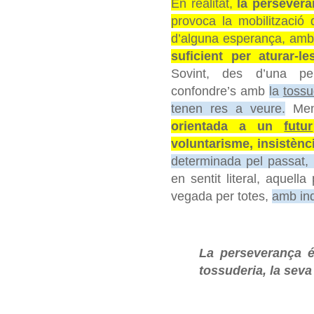
En realitat,
la persevera
provoca la mobilització
d’alguna esperança, am
suficient per aturar-le
Sovint, des d’una pe
confondre’s amb
la
tossu
tenen res a veure.
Men
orientada a un
futur
voluntarisme, insistènci
determinada pel passat, l
en sentit literal, aquell
vegada per totes,
amb ind
La perseverança é
tossuderia, la seva 