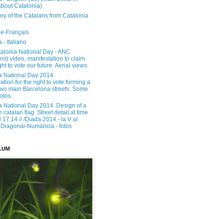
about Catalonia)
ory of the Catalans from Catalonia
e-Français
 - Italiano
alonia National Day - ANC
rs) video, manifestation to claim
ght to vote our future. Aerial views.
a National Day 2014.
tion for the right to vote forming a
 two main Barcelona streets. Some
otos.
a National Day 2014. Design of a
h catalan flag. Street detail at time
17:14 // /Diada 2014 - la V al
Diagonal-Numància - fotos
LUM