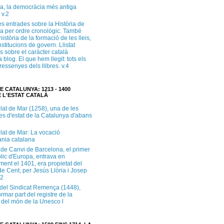
a, la democràcia més antiga
 v.2
s entrades sobre la Història de
a per ordre cronològic. També
història de la formació de les lleis,
institucions de govern. Llistat
s sobre el caràcter català
 blog. El que hem llegit: tots els
i ressenyes dels llibres. v.4
E CATALUNYA: 1213 - 1400
 L'ESTAT CATALÀ
lat de Mar (1258), una de les
es d'estat de la Catalunya d'abans
lat de Mar: La vocació
ània catalana
 de Canvi de Barcelona, el primer
lic d'Europa, entrava en
ment el 1401, era propietat del
e Cent, per Jesús Llòria i Josep
.2
e del Sindicat Remença (1448),
ormar part del registre de la
del món de la Unesco l