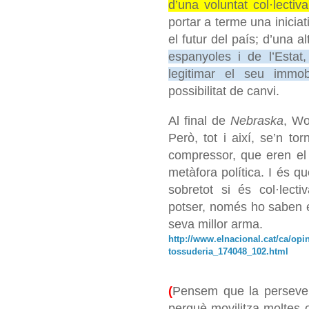
d’una voluntat col·lecti
portar a terme una iniciat
el futur del país; d’una al
espanyoles i de l’Estat
legitimar el seu immob
possibilitat de canvi.
Al final de
Nebraska
, Wo
Però, tot i així, se’n t
compressor, que eren el
metàfora política. I és q
sobretot si és col·lecti
potser, només ho saben el
seva millor arma.
http://www.elnacional.cat/ca/opi
tossuderia_174048_102.html
(
Pensem que la persever
perquè movilitza moltes o 