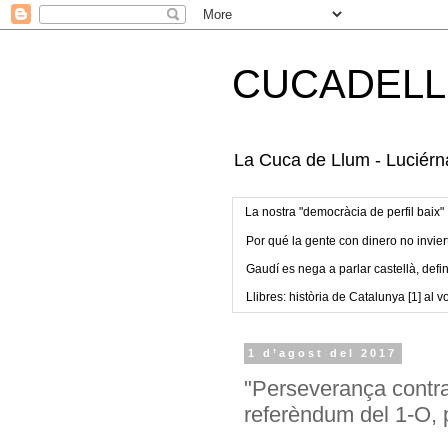
CUCADELL
La Cuca de Llum - Luciérna
La nostra "democràcia de perfil baix"
Por qué la gente con dinero no invier
Gaudí es nega a parlar castellà, defin
Llibres: història de Catalunya [1] al vo
1 d’agost del 2017
"Perseverança contra
referèndum del 1-O, 