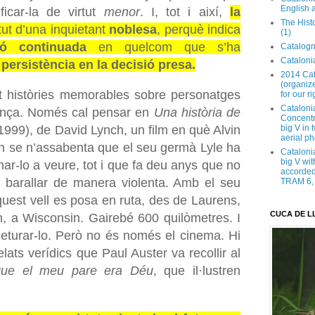
English 
ficar-la de virtut
menor
. I, tot i així,
la
The Hist
tut d’una inquietant
noblesa
, perquè indica
(1)
ió continuada
en quelcom que s’ha
Catalogn
Catalonia
a
persistència en la decisió presa.
2014 Cat
(organize
t històries memorables sobre personatges
for our ri
Cataloni
ança. Només cal pensar en
Una història de
Concentra
 1999), de David Lynch, un film en què Alvin
big V in
aerial ph
an se n’assabenta que el seu germà Lyle ha
Cataloni
big V wit
nar-lo a veure, tot i que fa deu anys que no
accorded 
 barallar de manera violenta. Amb el seu
TRAM 6, 
quest vell es posa en ruta, des de Laurens,
CUCA DE L
n, a Wisconsin. Gairebé 600 quilòmetres. I
deturar-lo. Però no és només el cinema. Hi
relats verídics que Paul Auster va recollir al
que el meu pare era Déu
, que il·lustren