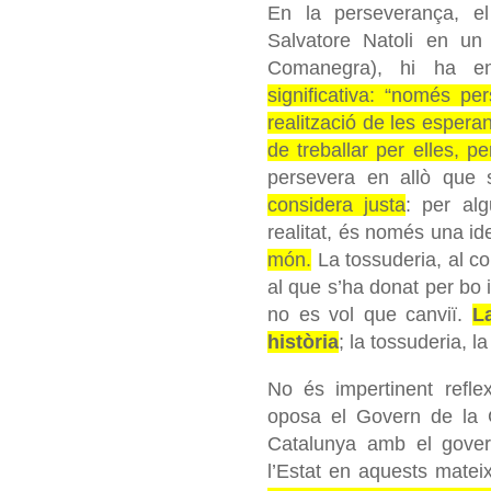
En la perseverança, e
Salvatore Natoli en un l
Comanegra), hi ha en
significativa: “només p
realització de les espera
de treballar per elles, p
persevera en allò que 
considera justa
: per al
realitat, és només una i
món.
La tossuderia, al con
al que s’ha donat per bo
no es vol que canviï.
L
història
; la tossuderia, la
No és impertinent reflex
oposa el Govern de la G
Catalunya amb el gover
l’Estat en aquests mate