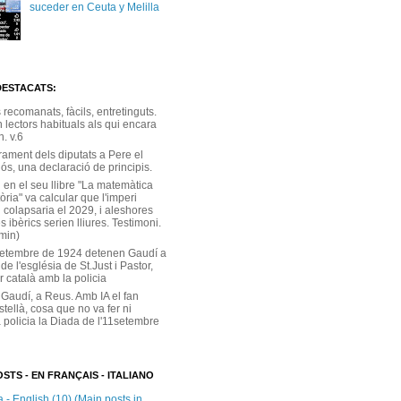
suceder en Ceuta y Melilla
DESTACATS:
s recomanats, fàcils, entretinguts.
 lectors habituals als qui encara
. v.6
rament dels diputats a Pere el
ós, una declaració de principis.
 en el seu llibre "La matemàtica
tòria" va calcular que l'imperi
 colapsaria el 2029, i aleshores
s ibèrics serien lliures. Testimoni.
 min)
setembre de 1924 detenen Gaudí a
 de l'església de St.Just i Pastor,
r català amb la policia
 Gaudí, a Reus. Amb IA el fan
stellà, cosa que no va fer ni
 policia la Diada de l'11setembre
STS - EN FRANÇAIS - ITALIANO
 - English (10) (Main posts in