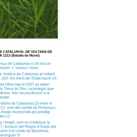
DE CATALUNYA: DE VOLTANS DE
A 1213 (Batalla de Muret)
ença de Catalunya (s.XI) fou un
ilíssim" J. Vicens i Vives
s: història de Catalunya al voltant
1.000. Els inicis de l'Estat-nació v.5
ad Oliva cap el 1027 va saber
 la Treva de Déu i aconseguí que
tèssin. Inici de pacificació a la
feudal.
història de Catalunya [2] entre el
213: unió del comtat de Provença i
 Aragó incorporats pel prestigi
tes v.2
a i Aragó, com va començar la
37, donació del Regne d'Aragó per
Ramir II al comte de Barcelona
erenguer IV