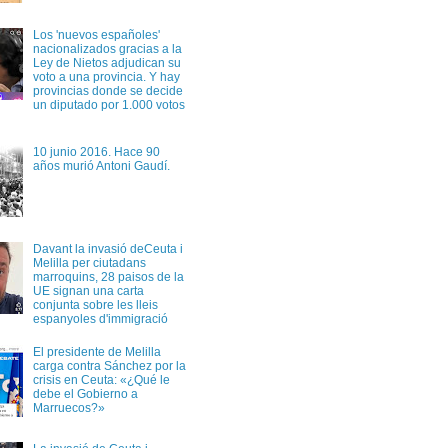
Los 'nuevos españoles'
nacionalizados gracias a la
Ley de Nietos adjudican su
voto a una provincia. Y hay
provincias donde se decide
un diputado por 1.000 votos
10 junio 2016. Hace 90
años murió Antoni Gaudí.
Davant la invasió deCeuta i
Melilla per ciutadans
marroquins, 28 paisos de la
UE signan una carta
conjunta sobre les lleis
espanyoles d'immigració
El presidente de Melilla
carga contra Sánchez por la
crisis en Ceuta: «¿Qué le
debe el Gobierno a
Marruecos?»