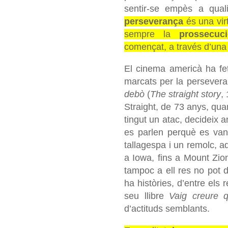
sentir-se empès a quali
perseverança
és una vir
sempre la
prossecuc
començat, a través d’un
El cinema americà ha fe
marcats per la persever
debò
(
The straight story
,
Straight, de 73 anys, qu
tingut un atac, decideix a
es parlen perquè es van
tallagespa i un remolc, a
a Iowa, fins a Mount Zio
tampoc a ell res no pot 
ha històries, d’entre els 
seu llibre
Vaig creure 
d’actituds semblants.