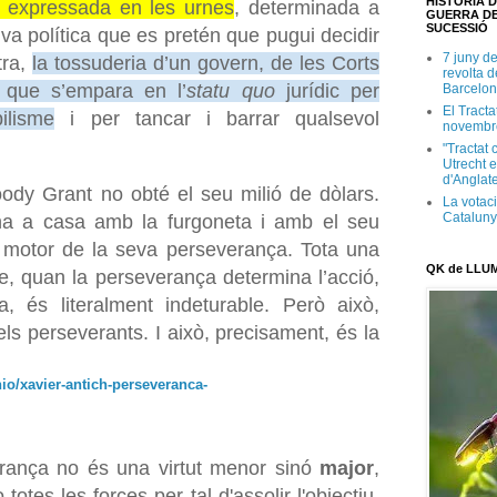
HISTÒRIA D
va expressada en les urnes
, determinada a
GUERRA DE
SUCESSIÓ
iva política que es pretén que pugui decidir
7 juny d
tra,
la tossuderia d’un govern, de les Corts
revolta 
, que s’empara en l’
statu quo
jurídic per
Barcelon
El Tracta
ilisme
i per tancar i barrar qualsevol
novembr
"Tractat 
Utrecht e
d'Anglate
ody Grant no obté el seu milió de dòlars.
La votaci
Catalun
orna a casa amb la furgoneta i amb el seu
 motor de la seva perseverança. Tota una
QK de LLU
ue, quan la perseverança determina l’acció,
va, és literalment indeturable. Però això,
s perseverants. I això, precisament, és la
nio/xavier-antich-perseveranca-
ança no és una virtut menor sinó
major
,
totes les forces per tal d'assolir l'objectiu,