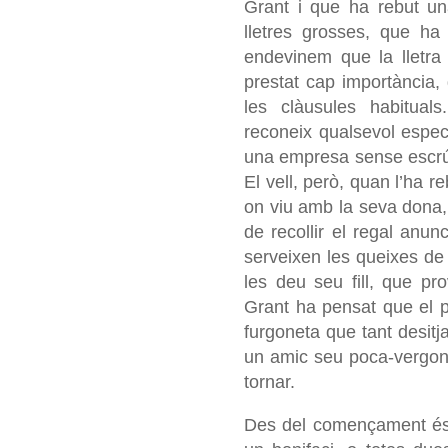
Grant i que ha rebut un
lletres grosses, que ha
endevinem que la lletra
prestat cap importància
les clàusules habitual
reconeix qualsevol espec
una empresa sense escrú
El vell, però, quan l’ha 
on viu amb la seva dona
de recollir el regal anun
serveixen les queixes de 
les deu seu fill, que pr
Grant ha pensat que el pr
furgoneta que tant desitja
un amic seu poca-vergony
tornar.
Des del començament és 