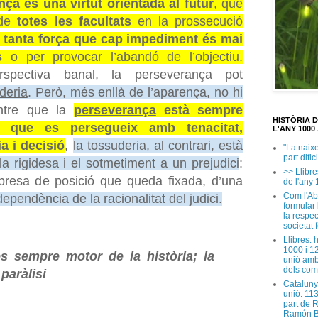
nça és una virtut orientada al futur
, que
 de
totes les facultats
en la prossecució
b
tanta força que cap impediment és mai
s
o per provocar l’abandó de l’objectiu.
rspectiva banal, la perseverança pot
deria
. Però, més enllà de l’aparença, no hi
tre que la
perseverança
està sempre
HISTÒRIA 
que es persegueix amb
tenacitat
,
L'ANY 1000 
a i decisió
,
la tossuderia, al contrari, està
"La naix
part dific
a rigidesa i el sotmetiment a un prejudici
:
>> Llibre
a presa de posició que queda fixada, d’una
de l'any 
Com l'Ab
ependència de la racionalitat del judici.
formular
la respec
societat 
Llibres: 
1000 i 1
s sempre motor de la història; la
unió amb
dels com
paràlisi
Cataluny
unió: 11
part de 
Ramón B