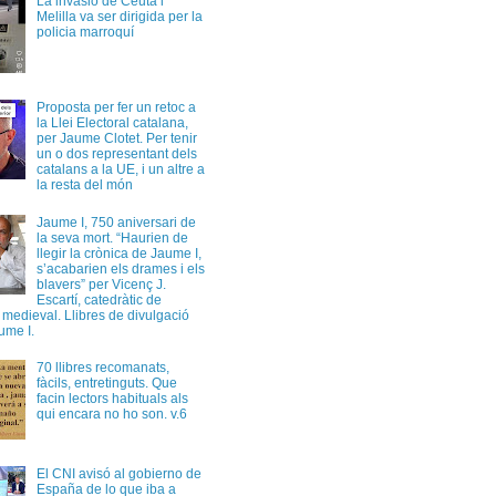
La invasió de Ceuta i
Melilla va ser dirigida per la
policia marroquí
Proposta per fer un retoc a
la Llei Electoral catalana,
per Jaume Clotet. Per tenir
un o dos representant dels
catalans a la UE, i un altre a
la resta del món
Jaume I, 750 aniversari de
la seva mort. “Haurien de
llegir la crònica de Jaume I,
s’acabarien els drames i els
blavers” per Vicenç J.
Escartí, catedràtic de
a medieval. Llibres de divulgació
ume I.
70 llibres recomanats,
fàcils, entretinguts. Que
facin lectors habituals als
qui encara no ho son. v.6
El CNI avisó al gobierno de
España de lo que iba a