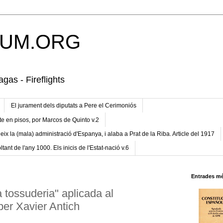
UM.ORG
gas - Fireflights
El jurament dels diputats a Pere el Cerimoniós
te en pisos, por Marcos de Quinto v.2
eix la (mala) administració d'Espanya, i alaba a Prat de la Riba. Article del 1917
ltant de l'any 1000. Els inicis de l'Estat-nació v.6
Entrades mé
 tossuderia" aplicada al
per Xavier Antich