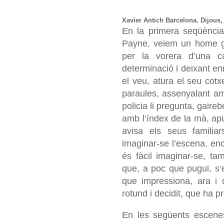
Xavier Antich
Barcelona. Dijous, 
En la primera seqüènc
Payne, veiem un home gr
per la vorera d’una c
determinació i deixant enr
el veu, atura el seu cotx
paraules, assenyalant am
policia li pregunta, gaireb
amb l’índex de la mà, apu
avisa els seus familia
imaginar-se l’escena, en
és fàcil imaginar-se, ta
que, a poc que pugui, s’e
que impressiona, ara i 
rotund i decidit, que ha 
En les següents escene