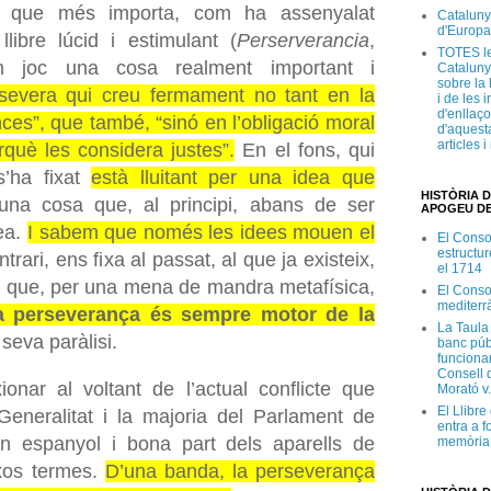
l que més importa, com ha assenyalat
Cataluny
d'Europa
libre lúcid i estimulant (
Perserverancia
,
TOTES le
 joc una cosa realment important i
Cataluny
sobre la 
ersevera qui creu fermament no tant en la
i de les 
d'enllaço
nces”, que també, “sinó en l’obligació moral
d'aquesta
articles 
erquè les considera justes”.
En el fons, qui
s’ha fixat
està lluitant per una idea que
HISTÒRIA D
guna cosa que, al principi, abans de ser
APOGEU DE
dea.
I sabem que només les idees mouen el
El Conso
estructur
trari, ens fixa al passat, al que ja existeix,
el 1714
 i que, per una mena de mandra metafísica,
El Conso
mediterr
a perseverança és sempre motor de la
La Taula
 seva paràlisi.
banc púb
funciona
Consell d
ionar al voltant de l’actual conflicte que
Morató v
El Llibr
eneralitat i la majoria del Parlament de
entra a f
n espanyol i bona part dels aparells de
memòria 
ixos termes.
D’una banda, la perseverança