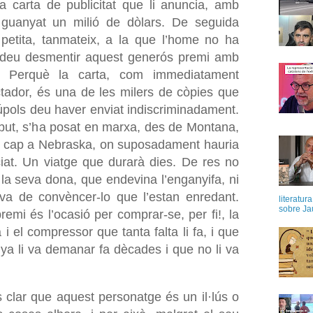
a carta de publicitat que li anuncia, amb
 guanyat un milió de dòlars. De seguida
 petita, tanmateix, a la que l’home no ha
, deu desmentir aquest generós premi amb
s. Perquè la carta, com immediatament
tador, és una de les milers de còpies que
pols deu haver enviat indiscriminadament.
rebut, s’ha posat en marxa, des de Montana,
, cap a Nebraska, on suposadament hauria
ciat. Un viatge que durarà dies. De res no
la seva dona, que endevina l’enganyifa, ni
ova de convèncer-lo que l’estan enredant.
literatur
sobre Ja
emi és l’ocasió per comprar-se, per fi!, la
 i el compressor que tanta falta li fa, i que
a li va demanar fa dècades i que no li va
clar que aquest personatge és un il·lús o