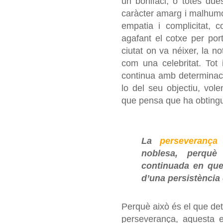
un bonifaci, o totes due
caràcter amarg i malhumora
empatia i complicitat, 
agafant el cotxe per por
ciutat on va néixer, la n
com una celebritat. Tot i
continua amb determinació
lo del seu objectiu, vole
que pensa que ha obtingu
La
perseverança
noblesa, perquè
continuada en que
d’una persistència 
Perquè això és el que dete
perseverança, aquesta e