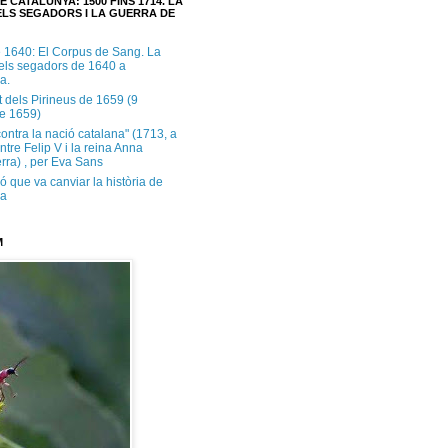
E CATALUNYA: 1500 FINS 1714. LA
LS SEGADORS I LA GUERRA DE
e 1640: El Corpus de Sang. La
dels segadors de 1640 a
a.
t dels Pirineus de 1659 (9
e 1659)
contra la nació catalana" (1713, a
ntre Felip V i la reina Anna
rra) , per Eva Sans
ó que va canviar la història de
ya
M