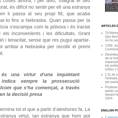
s coses alhora, i per això, malgrat el seu
t, és difícil no sentir per ell una estranya
com li passa al seu propi fill, que acaba
tar-lo fins a Nebraska. Quan passa per la
ARTICLES 
otícia s’escampa com la pólvora i és tractat
 els inconvenients i les dificultats, Grant
70 llibre
Que facin
 i tenacitat, sense que res pugui apartar-
no ho son
1359. Ju
nt arribar a Nebraska per recollir el premi
Cerimoni
t.
Deulofeu
de la his
espanyol
els poble
(vídeo 2
és una virtut d’una inquietant
L'11 de 
l'entrada
 indica sempre la prossecució
per parla
lcom que s’ha començat, a través
Profanar
parlar ca
en la decisió presa
davant la
1924.
rmina tot el que a partir d’aleshores fa. La
ENGLISH PO
stranya virtut, tan estranya que hom pot
Catalonia