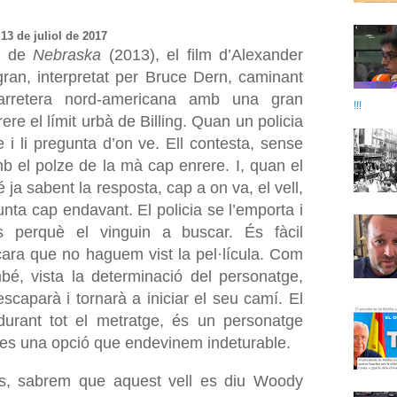
13 de juliol de 2017
ia de
Nebraska
(2013), el film d’Alexander
an, interpretat per Bruce Dern, caminant
arretera nord-americana amb una gran
!!!
ere el límit urbà de Billing. Quan un policia
e i li pregunta d’on ve. Ell contesta, sense
b el polze de la mà cap enrere. I, quan el
é ja sabent la resposta, cap a on va, el vell,
nta cap endavant. El policia se l’emporta i
rs perquè el vinguin a buscar. És fàcil
cara que no haguem vist la pel·lícula. Com
mbé, vista la determinació del personatge,
scaparà i tornarà a iniciar el seu camí. El
durant tot el metratge, és un personatge
pres una opció que endevinem indeturable.
s, sabrem que aquest vell es diu Woody