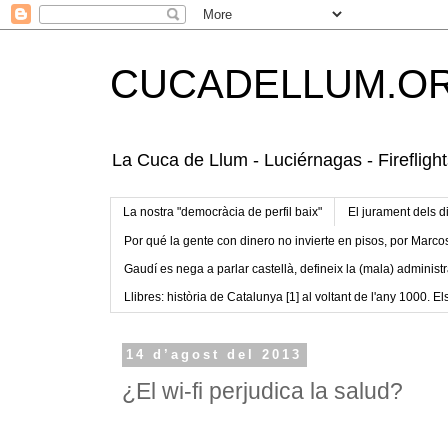
CUCADELLUM.O
La Cuca de Llum - Luciérnagas - Fireflight
La nostra "democràcia de perfil baix"
El jurament dels d
Por qué la gente con dinero no invierte en pisos, por Marco
Gaudí es nega a parlar castellà, defineix la (mala) administr
Llibres: història de Catalunya [1] al voltant de l'any 1000. Els
14 d’agost del 2013
¿El wi-fi perjudica la salud?