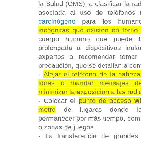
la Salud (OMS), a clasificar la r
asociada al uso de teléfonos
carcinógeno
para los human
incógnitas que existen en torno 
cuerpo humano que puede te
prolongada a dispositivos inal
expertos a recomendar toma
precaución, que se detallan a con
-
Alejar el teléfono de la cabez
libres o mandar mensajes de
minimizar la exposición a las rad
- Colocar el
punto de acceso
wi
metro
de lugares donde la
permanecer por más tiempo, com
o zonas de juegos.
- La transferencia de grandes