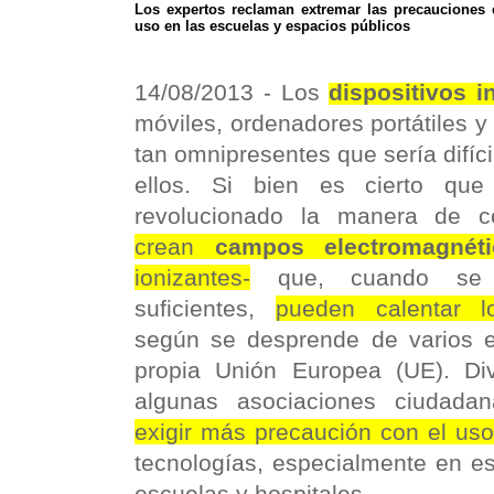
Los expertos reclaman extremar las precauciones c
uso en las escuelas y espacios públicos
14/08/2013 -
Los
dispositivos i
móviles, ordenadores portátiles y 
tan omnipresentes que sería difíci
ellos. Si bien es cierto que
revolucionado la manera de c
crean
campos electromagnéti
ionizantes-
que, cuando se e
suficientes,
pueden calentar lo
según se desprende de varios e
propia Unión Europea (UE). Div
algunas asociaciones ciudad
exigir más precaución con el us
tecnologías, especialmente en e
escuelas y hospitales.