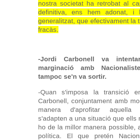
nostra societat ha retrobat al c
definitiva, ens hem adonat, i
generalitzat, que efectivament la 
fracàs.
-Jordi Carbonell va intenta
marginació amb Nacionalist
tampoc se'n va sortir.
-Quan s'imposa la transició e
Carbonell, conjuntament amb molt
manera d'aprofitar aquella 
s'adapten a una situació que ells n
ho de la millor manera possible, 
política. El que pretén Nacion