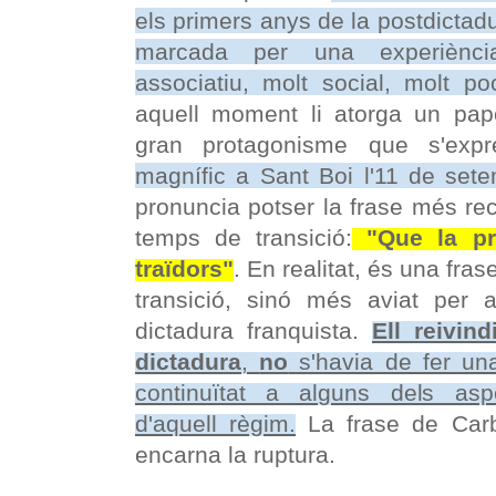
els primers anys de la postdictadu
marcada per una experiènci
associatiu, molt social, molt poc
aquell moment li atorga un pape
gran protagonisme que s'exp
magnífic a Sant Boi l'11 de set
pronuncia potser la frase més re
temps de transició:
"Que la pr
traïdors"
. En realitat, és una fr
transició, sinó més aviat per
dictadura franquista.
Ell reivin
dictadura
,
no
s'havia de fer u
continuïtat a alguns dels asp
d'aquell règim.
La frase de Carb
encarna la ruptura.