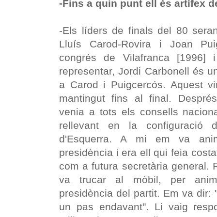
-Fins a quin punt ell és artífex
-Els líders de finals del 80 ser
Lluís Carod-Rovira i Joan Pui
congrés de Vilafranca [1996] 
representar, Jordi Carbonell és u
a Carod i Puigcercós. Aquest vin
mantingut fins al final. Despré
venia a tots els consells nacion
rellevant en la configuració 
d'Esquerra. A mi em va ani
presidència i era ell qui feia cos
com a futura secretària general.
va trucar al mòbil, per ani
presidència del partit. Em va dir: 
un pas endavant". Li vaig resp