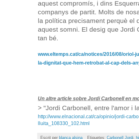
aquest compromís, i dins Esquerra
companys de partit. Molts de nos
la política precisament perquè el
aquest somni. El desig que Jordi 
tan bé.
www.eltemps.cat/ca/notices/2016/08/oriol-
la-dignitat-que-hem-retrobat-al-cap-dels-a
Un altre article sobre Jordi Carbonell en m
> "Jordi Carbonell, entre l'amor i la
http://www.elnacional.cat/ca/opinio/jordi-carbo
lluita_108330_102.html
Escrit per
blanca alsina
Etiquetes:
Carbonell Jordi
,
h