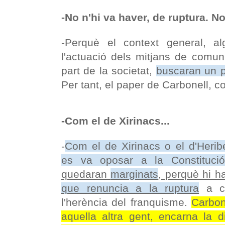
-No n'hi va haver, de ruptura. No
-Perquè el context general, alg
l'actuació dels mitjans de comu
part de la societat,
buscaran un p
Per tant, el paper de Carbonell, co
-Com el de Xirinacs...
-
Com el de Xirinacs o el d'Herib
es va oposar a la Constituci
quedaran
marginats
, perquè hi 
que renuncia a la ruptura
a ca
l'herència del franquisme.
Carbon
aquella altra gent, encarna la d