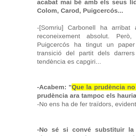
acabat mai bé amb els seus líde
Colom, Carod, Puigcercós...
-[Somriu] Carbonell ha arribat
reconeixement absolut. Però
Puigcercós ha tingut un paper
transició del partit dels darre
tendència es capgiri...
-Acabem: "
Que la prudència no 
prudència ara tampoc els hauria
-No ens ha de fer traïdors, eviden
-No sé si convé substituir la