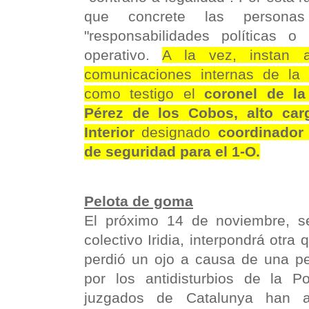
que concrete las personas
"responsabilidades políticas o 
operativo.
A la vez, instan 
comunicaciones internas de la 
como testigo el
coronel de la
Pérez de los Cobos, alto carg
Interior
designado
coordinador 
de seguridad para el 1-O.
Pelota de goma
El próximo 14 de noviembre, s
colectivo Iridia, interpondrá otra
perdió un ojo a causa de una p
por los antidisturbios de la Po
juzgados de Catalunya han ab