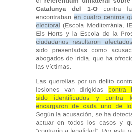
el
referéndum unilateral sobre
Catalunya del 1-O
contra 
encontraban
en cuatro centros q
electoral
(Escola Mediterrània, I
Els Horts y la Escola de la Pro
ciudadanos resultaron afectado
sido presentadas como acusaci
abogados de Iridia, que ha ofrecid
las víctimas.
Las querellas por un delito contr
lesiones van dirigidas
contra 
sido identificados y contr
encargaron de cada uno de lo
Según la acusación, se ha detect
actuar en todos los casos y q
“contrario a legalidad”. Por esta r