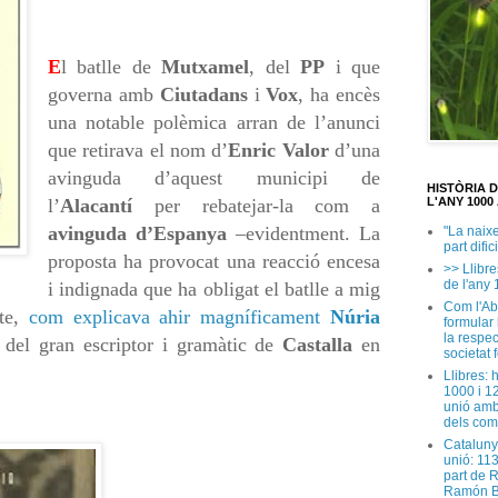
E
l batlle de
Mutxamel
, del
PP
i que
governa amb
Ciutadans
i
Vox
, ha encès
una notable polèmica arran de l’anunci
que retirava el nom d’
Enric Valor
d’una
avinguda d’aquest municipi de
HISTÒRIA 
l’
Alacantí
per rebatejar-la com a
L'ANY 1000 
avinguda d’Espanya
–evidentment. La
"La naix
part dific
proposta ha provocat una reacció encesa
>> Llibre
de l'any 
i indignada que ha obligat el batlle a mig
Com l'Ab
te,
com explicava ahir magníficament
Núria
formular
la respec
 del gran escriptor i gramàtic de
Castalla
en
societat 
Llibres: 
1000 i 1
unió amb
dels com
Cataluny
unió: 11
part de 
Ramón B