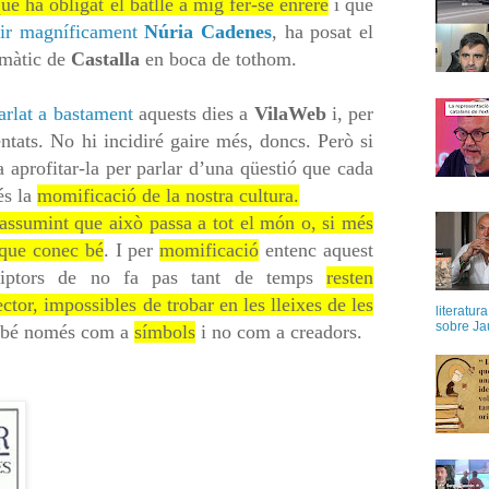
ue ha obligat el batlle a mig fer-se enrere
i que
ir magníficament
Núria Cadenes
, ha posat el
amàtic de
Castalla
en boca de tothom.
rlat a bastament
aquests dies a
VilaWeb
i, per
ntats. No hi incidiré gaire més, doncs. Però si
aprofitar-la per parlar d’una qüestió que cada
és la
momificació de la nostra cultura.
 assumint que això passa a tot el món o, si més
 que conec bé
. I per
momificació
entenc
aquest
riptors de no fa pas tant de temps
resten
ctor, impossibles de trobar en les lleixes de les
literatur
sobre Ja
rebé només com a
símbols
i no com a creadors.