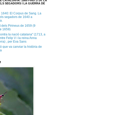
E CATALUNYA: 1500 FINS 1714. LA
LS SEGADORS I LA GUERRA DE
e 1640: El Corpus de Sang. La
dels segadors de 1640 a
a.
t dels Pirineus de 1659 (9
e 1659)
contra la nació catalana" (1713, a
ntre Felip V i la reina Anna
rra) , per Eva Sans
ó que va canviar la història de
ya
M