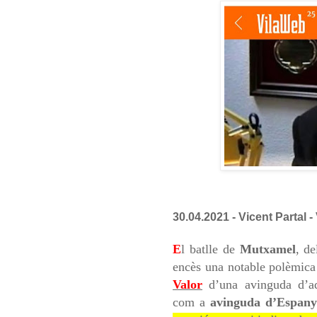
30.04.2021 -
Vicent Partal -
E
l batlle de
Mutxamel
, de
encès una notable polèmica 
Valor
d’una avinguda d’aq
com a
avinguda d’Espan