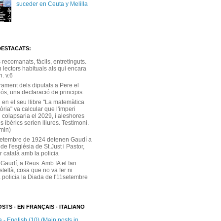
suceder en Ceuta y Melilla
DESTACATS:
s recomanats, fàcils, entretinguts.
 lectors habituals als qui encara
. v.6
rament dels diputats a Pere el
ós, una declaració de principis.
 en el seu llibre "La matemàtica
tòria" va calcular que l'imperi
 colapsaria el 2029, i aleshores
s ibèrics serien lliures. Testimoni.
 min)
setembre de 1924 detenen Gaudí a
 de l'església de St.Just i Pastor,
r català amb la policia
 Gaudí, a Reus. Amb IA el fan
stellà, cosa que no va fer ni
 policia la Diada de l'11setembre
STS - EN FRANÇAIS - ITALIANO
 - English (10) (Main posts in