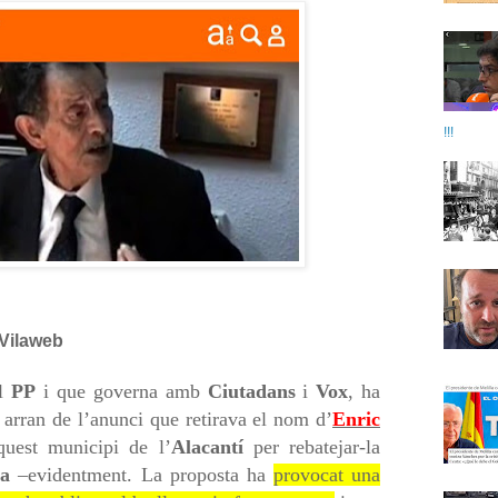
!!!
 Vilaweb
l
PP
i que governa amb
Ciutadans
i
Vox
, ha
arran de l’anunci que retirava el nom d’
Enric
uest municipi de l’
Alacantí
per rebatejar-la
ya
–evidentment. La proposta ha
provocat una