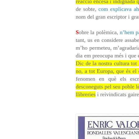
reacció encesa i indignada q
de sobte,
com explicava ah
nom del gran escriptor i gr
S
obre la polèmica,
n’hem pa
tant, us en considere assabe
m’ho permeteu, m’agradaria 
dia em preocupa més i que 
Dic de la nostra cultura tot
no, a tot Europa, que és el
fenomen en què els esc
desconeguts pel seu poble le
llibreries
i reivindicats gai