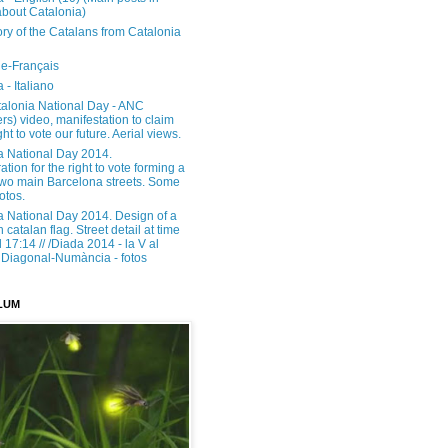
about Catalonia)
ory of the Catalans from Catalonia
e-Français
 - Italiano
alonia National Day - ANC
rs) video, manifestation to claim
ght to vote our future. Aerial views.
a National Day 2014.
tion for the right to vote forming a
 two main Barcelona streets. Some
otos.
a National Day 2014. Design of a
h catalan flag. Street detail at time
17:14 // /Diada 2014 - la V al
Diagonal-Numància - fotos
LUM