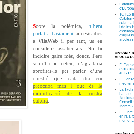
Cataluny
d'Europa
TOTES le
Cataluny
sobre la 
S
obre la polèmica,
n’hem
i de les 
d'enllaço
parlat a bastament
aquests dies
d'aquesta
articles 
a
VilaWeb
i, per tant, us en
considere assabentats. No hi
HISTÒRIA D
incidiré gaire més, doncs. Però
APOGEU DE
si m’ho permeteu, m’agradaria
El Conso
estructur
aprofitar-la per parlar d’una
el 1714
qüestió que cada dia em
El Conso
mediterr
preocupa més i que és la
La Taula
momificació de la nostra
banc púb
funciona
cultura
.
Consell d
Morató v
El Llibr
entra a f
memòria 