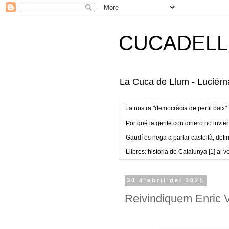
CUCADELL
La Cuca de Llum - Luciérna
La nostra "democràcia de perfil baix"
Por qué la gente con dinero no invier
Gaudí es nega a parlar castellà, defin
Llibres: història de Catalunya [1] al vo
30 d’abril del 2021
Reivindiquem Enric Va