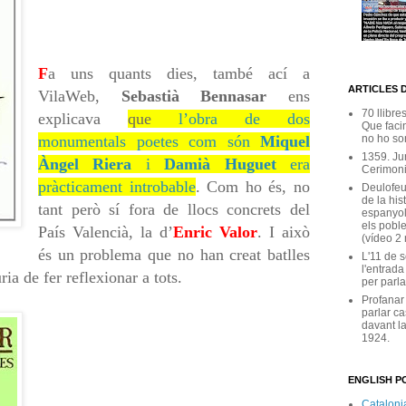
F
a uns quants dies, també ací a
ARTICLES 
VilaWeb,
Sebastià Bennasar
ens
70 llibre
explicava
que
l’obra de dos
Que facin
monumentals poetes com són
Miquel
no ho son
1359. Ju
Àngel Riera
i
Damià Huguet
era
Cerimoni
pràcticament introbable
. Com ho és, no
Deulofeu
de la his
tant però sí fora de llocs concrets del
espanyol
els poble
País Valencià, la d’
Enric Valor
. I això
(vídeo 2
és un problema que no han creat batlles
L'11 de 
l'entrada
ia de fer reflexionar a tots.
per parla
Profanar
parlar ca
davant la
1924.
ENGLISH PO
Catalonia