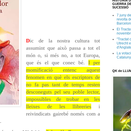
HISTÒRIA D
GUERRA DE
SUCESSIÓ
7 juny d
revolta 
Barcelon
El Tracta
novembr
"Tractat 
D
ic de la nostra cultura tot
Utrecht e
assumint que això passa a tot el
d'Anglate
La votaci
món o, si més no, a tot Europa,
Catalun
que és el que conec bé.
I per
momificació entenc aquest
QK de LLU
fenomen en què els escriptors de
no fa pas tant de temps resten
desconeguts pel seu poble lector,
impossibles de trobar en les
lleixes de les llibreries
i
reivindicats gairebé només com a
.