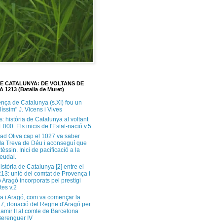
DE CATALUNYA: DE VOLTANS DE
A 1213 (Batalla de Muret)
ença de Catalunya (s.XI) fou un
ilíssim" J. Vicens i Vives
s: història de Catalunya al voltant
1.000. Els inicis de l'Estat-nació v.5
ad Oliva cap el 1027 va saber
 la Treva de Déu i aconseguí que
tèssin. Inici de pacificació a la
feudal.
història de Catalunya [2] entre el
213: unió del comtat de Provença i
 Aragó incorporats pel prestigi
tes v.2
a i Aragó, com va començar la
37, donació del Regne d'Aragó per
Ramir II al comte de Barcelona
erenguer IV