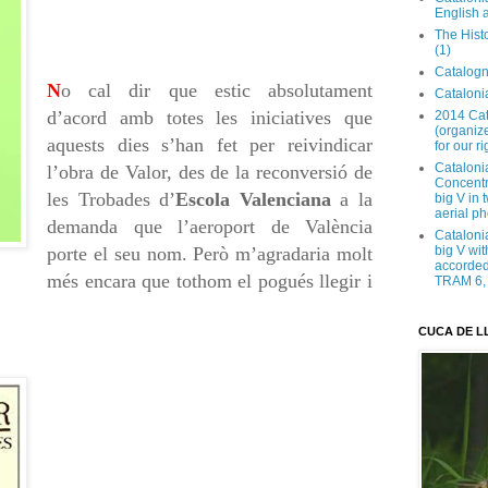
English 
The Hist
(1)
Catalogn
N
o cal dir que estic absolutament
Catalonia
d’acord amb totes les iniciatives que
2014 Cat
(organize
aquests dies s’han fet per reivindicar
for our ri
Cataloni
l’obra de Valor, des de la reconversió de
Concentra
les Trobades d’
Escola Valenciana
a la
big V in
aerial ph
demanda que l’aeroport de València
Cataloni
porte el seu nom. Però m’agradaria molt
big V wit
accorded 
més encara que tothom el pogués llegir i
TRAM 6, 
CUCA DE L