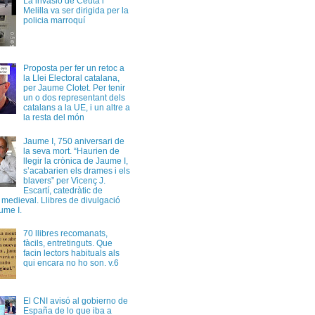
La invasió de Ceuta i
Melilla va ser dirigida per la
policia marroquí
Proposta per fer un retoc a
la Llei Electoral catalana,
per Jaume Clotet. Per tenir
un o dos representant dels
catalans a la UE, i un altre a
la resta del món
Jaume I, 750 aniversari de
la seva mort. “Haurien de
llegir la crònica de Jaume I,
s’acabarien els drames i els
blavers” per Vicenç J.
Escartí, catedràtic de
a medieval. Llibres de divulgació
ume I.
70 llibres recomanats,
fàcils, entretinguts. Que
facin lectors habituals als
qui encara no ho son. v.6
El CNI avisó al gobierno de
España de lo que iba a