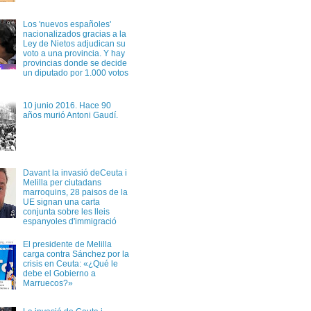
Los 'nuevos españoles'
nacionalizados gracias a la
Ley de Nietos adjudican su
voto a una provincia. Y hay
provincias donde se decide
un diputado por 1.000 votos
10 junio 2016. Hace 90
años murió Antoni Gaudí.
Davant la invasió deCeuta i
Melilla per ciutadans
marroquins, 28 paisos de la
UE signan una carta
conjunta sobre les lleis
espanyoles d'immigració
El presidente de Melilla
carga contra Sánchez por la
crisis en Ceuta: «¿Qué le
debe el Gobierno a
Marruecos?»