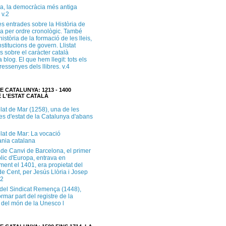
a, la democràcia més antiga
 v.2
s entrades sobre la Història de
a per ordre cronològic. També
història de la formació de les lleis,
institucions de govern. Llistat
s sobre el caràcter català
 blog. El que hem llegit: tots els
i ressenyes dels llibres. v.4
E CATALUNYA: 1213 - 1400
 L'ESTAT CATALÀ
lat de Mar (1258), una de les
es d'estat de la Catalunya d'abans
lat de Mar: La vocació
ània catalana
 de Canvi de Barcelona, el primer
lic d'Europa, entrava en
ment el 1401, era propietat del
e Cent, per Jesús Llòria i Josep
.2
e del Sindicat Remença (1448),
ormar part del registre de la
del món de la Unesco l