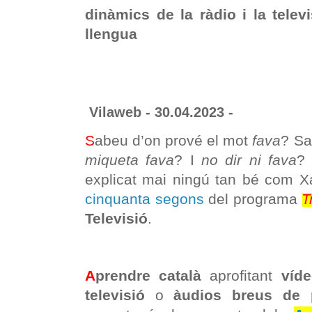
dinàmics de la ràdio i la telev
llengua
Vilaweb - 30.04.2023 -
S
abeu d’on prové el mot
fava
? Sa
miqueta fava
? I
no dir ni fava
?
explicat mai ningú tan bé com X
cinquanta segons
del programa
T
Televisió
.
A
prendre català
aprofitant
víd
televisió
o
àudios breus de 