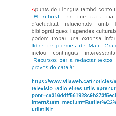
A
punts de Llengua també conté 
“
El rebost
”, en què cada dia 
d’actualitat relacionats amb 
bibliogràfiques i agendes cultural
podem trobar una extensa info
llibre de poemes de Marc Gran
inclou continguts interessa
“
Recursos per a redactar textos
”
proves de català
”.
https://www.vilaweb.cat/noticies/
televisio-radio-eines-utils-aprend
pont=ca316ddff561928c9b273f5e
intern&utm_medium=Butllet%C
utlletiNit