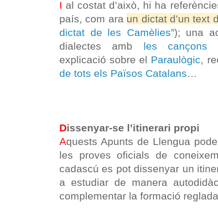
I
al costat d’això, hi ha referèncie
país, com ara
un dictat d’un tex
dictat de les Camèlies
”); una a
dialectes amb
les cançons 
explicació sobre el
Paraulògic
, r
de tots els Països Catalans
…
D
issenyar-se l’itinerari propi
A
quests Apunts de Llengua poden
les proves oficials de coneix
cadascú es pot dissenyar un itinera
a estudiar de manera autodidà
complementar la formació reglada 