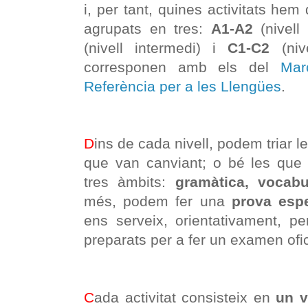
i, per tant, quines activitats hem 
agrupats en tres:
A1-A2
(nivell 
(nivell intermedi) i
C1-C2
(nive
corresponen amb els del
Mar
Referència per a les Llengües
.
D
ins de cada nivell, podem triar l
que van canviant; o bé les que 
tres àmbits:
gramàtica, vocabu
més, podem fer una
prova espe
ens serveix, orientativament, p
preparats per a fer un examen ofic
C
ada activitat consisteix en
un v