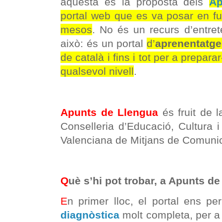
aquesta és la proposta dels
Ap
portal web que es va posar en f
mesos
. No és un recurs d’entret
això: és un portal
d’
aprenentatge
de català i fins i tot per a prepar
qualsevol nivell
.
Apunts de Llengua
és fruit de l
Conselleria d’Educació, Cultura i
Valenciana de Mitjans de Comuni
Q
uè s’hi pot trobar, a Apunts d
E
n primer lloc, el portal ens p
diagnòstica
molt completa, per a 