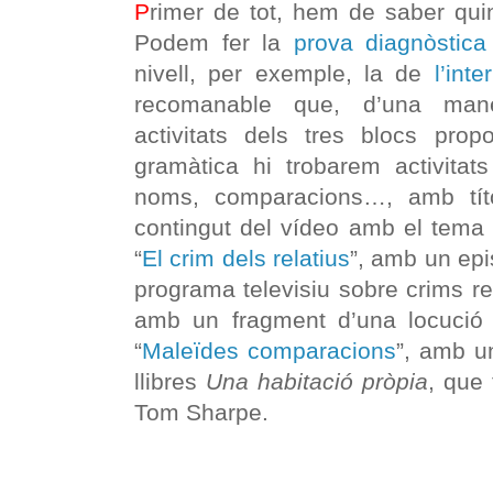
P
rimer de tot, hem de saber quin
Podem fer la
prova diagnòstica
nivell, per exemple, la de
l’int
recomanable que, d’una mane
activitats dels tres blocs prop
gramàtica hi trobarem activitat
noms, comparacions…, amb títo
contingut del vídeo amb el tema 
“
El crim dels relatius
”, amb un ep
programa televisiu sobre crims re
amb un fragment d’una locució d
“
Maleïdes comparacions
”, amb u
llibres
Una habitació pròpia
, que
Tom Sharpe.