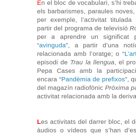
E
n el bloc de vocabulari, s’hi tr
els barbarismes, paraules noves,
per exemple, l’activitat titulada 
partir del programa de televisió
Ro
per a aprendre un significat
“
avinguda
”, a partir d’una notí
relacionada amb l’oratge; o “
L’a
episodi de
Trau la llengua
, el p
Pepa Cases amb la participaci
encara “
Pandèmia de prefixos
”, 
del magazín radiofònic
Pròxima p
activitat relacionada amb la deriva
L
es activitats del darrer bloc, el
àudios o vídeos que s’han d’esc