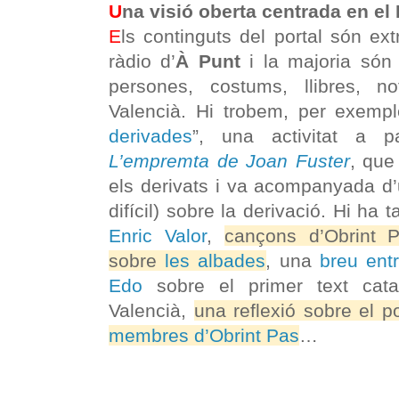
U
na visió oberta centrada en el
E
ls continguts del portal són extr
ràdio d’
À Punt
i la majoria són 
persones, costums, llibres, no
Valencià. Hi trobem, per exempl
derivades
”, una activitat a pa
L’empremta de Joan Fuster
, que
els derivats i va acompanyada d’un
difícil) sobre la derivació. Hi ha
Enric Valor
,
cançons d’Obrint 
sobre
les albades
, una
breu ent
Edo
sobre el primer text cata
Valencià,
una reflexió sobre el p
membres d’Obrint Pas
…