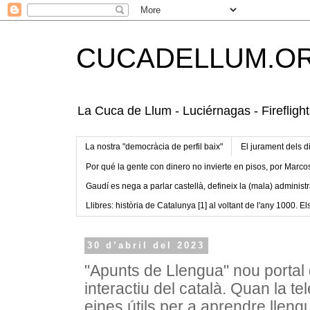
CUCADELLUM.O
La Cuca de Llum - Luciérnagas - Fireflight
La nostra "democràcia de perfil baix"
El jurament dels d
Por qué la gente con dinero no invierte en pisos, por Marco
Gaudí es nega a parlar castellà, defineix la (mala) administr
Llibres: història de Catalunya [1] al voltant de l'any 1000. Els
30 d’abril del 2023
"Apunts de Llengua" nou portal
interactiu del català. Quan la tel
eines útils per a aprendre lleng