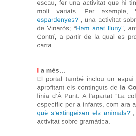
escau, fer una activitat que hi ti
molt variats. Per exemple, 
espardenyes?
”, una activitat sob
de Vinaròs; “
Hem anat lluny
”, a
Contrí, a partir de la qual es p
carta…
I
a més…
El portal també inclou un espai
aprofitant els continguts de
la Co
línia d’À Punt. A l’apartat “La co
específic per a infants, com ara a
què s’extingeixen els animals?
”
activitat sobre gramàtica.