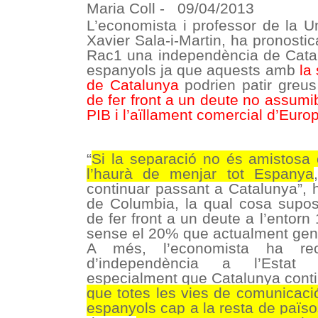
Maria Coll -
09/04/2013
L’economista i professor de la U
Xavier Sala-i-Martin, ha pronostica
Rac1 una independència de Cata
espanyols ja que aquests amb
la
de Catalunya
podrien patir greu
de fer front a un deute no assumi
PIB i l’aïllament comercial d’Euro
“
Si la separació no és amistosa
l’haurà de menjar tot Espanya
continuar passant a Catalunya”, h
de Columbia, la qual cosa suposa
de fer front a un deute a l’entor
sense el 20% que actualment gene
A més, l’economista ha re
d’independència a l’Estat e
especialment que Catalunya conti
que totes les vies de comunicaci
espanyols cap a la resta de païs