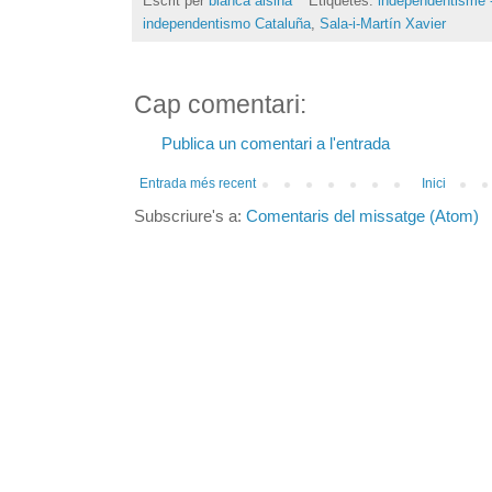
Escrit per
blanca alsina
Etiquetes:
independentisme -
independentismo Cataluña
,
Sala-i-Martín Xavier
Cap comentari:
Publica un comentari a l'entrada
Entrada més recent
Inici
Subscriure's a:
Comentaris del missatge (Atom)