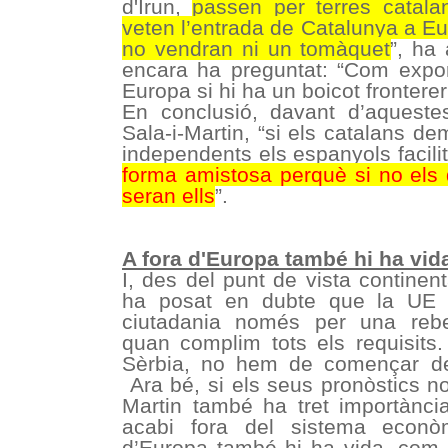
d'Irun,
passen per terres catala
veten l’entrada de Catalunya a Eu
no vendran ni un tomàquet
”, ha 
encara ha preguntat: “Com expor
Europa si hi ha un boicot frontere
En conclusió, davant d’aquest
Sala-i-Martin, “si els catalans 
independents els espanyols facili
forma amistosa perquè si no els 
seran ells
”.
A fora d'Europa també hi ha vid
I, des del punt de vista continen
ha posat en dubte que la UE t
ciutadania només per una rebe
quan complim tots els requisits
Sèrbia, no hem de començar de
Ara bé, si els seus pronòstics no 
Martin també ha tret importànci
acabi fora del sistema econò
d’Europa també hi ha vida, com 