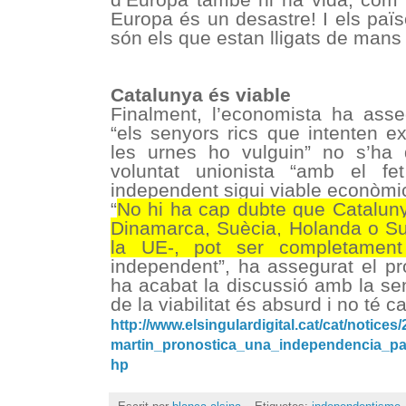
Europa és un desastre! I els païs
són els que estan lligats de mans 
Catalunya és viable
Finalment, l’economista ha ass
“els senyors rics que intenten e
les urnes ho vulguin” no s’ha
voluntat unionista “amb el f
independent sigui viable econòmi
“
No hi ha cap dubte que Cataluny
Dinamarca, Suècia, Holanda o Su
la UE-, pot ser completament
independent”, ha assegurat el pr
ha acabat la discussió amb la se
de la viabilitat és absurd i no té 
http://www.elsingulardigital.cat/cat/notices/
martin_pronostica_una_independencia_pa
hp