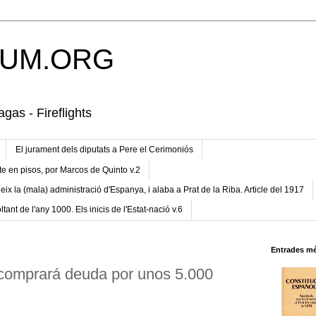
UM.ORG
gas - Fireflights
El jurament dels diputats a Pere el Cerimoniós
te en pisos, por Marcos de Quinto v.2
eix la (mala) administració d'Espanya, i alaba a Prat de la Riba. Article del 1917
ltant de l'any 1000. Els inicis de l'Estat-nació v.6
Entrades mé
comprará deuda por unos 5.000