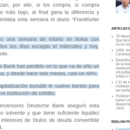
zan, por ello, si los compra, si compra
o más bajo, al final gana la diferencia y
mentaba esta semana el diario “Frankfurter
ARTICLES 
70 llibre
do una semana de infarto en bolsa con
Que facin
no ho son
dos los días excepto el miércoles y hoy
,
1359. Ju
ote.
Cerimoni
Deulofeu
de la his
e Bank han perdido en lo que va de año un
espanyol
els poble
sa, y desde hace seis meses, casi un 49%.
(vídeo 2
L'11 de 
pitalización bursátil le vuelve barato para
l'entrada
per parla
ra institución de crédito.
Profanar
parlar ca
davant la
s inversores Deutsche Bank aseguró esta
1924.
solvente y que tiene suficiente liquidez
intereses de títulos de deuda convertible
ENGLISH PO
4.
Catalonia