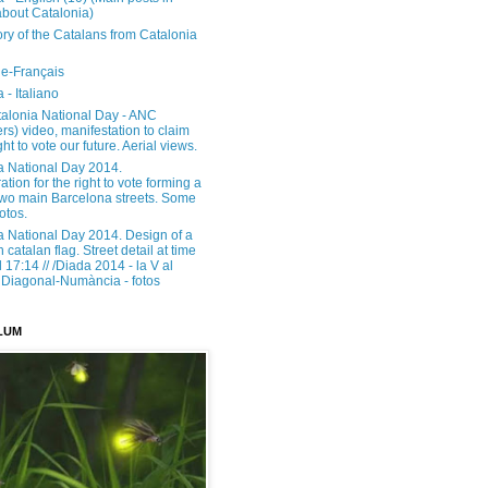
about Catalonia)
ory of the Catalans from Catalonia
e-Français
 - Italiano
alonia National Day - ANC
rs) video, manifestation to claim
ght to vote our future. Aerial views.
a National Day 2014.
tion for the right to vote forming a
 two main Barcelona streets. Some
otos.
a National Day 2014. Design of a
h catalan flag. Street detail at time
17:14 // /Diada 2014 - la V al
Diagonal-Numància - fotos
LUM