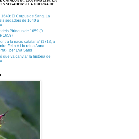
E CATALUNYA: 1500 FINS 1714. LA
LS SEGADORS I LA GUERRA DE
e 1640: El Corpus de Sang. La
dels segadors de 1640 a
a.
t dels Pirineus de 1659 (9
e 1659)
contra la nació catalana" (1713, a
ntre Felip V i la reina Anna
rra) , per Eva Sans
ó que va canviar la història de
ya
M