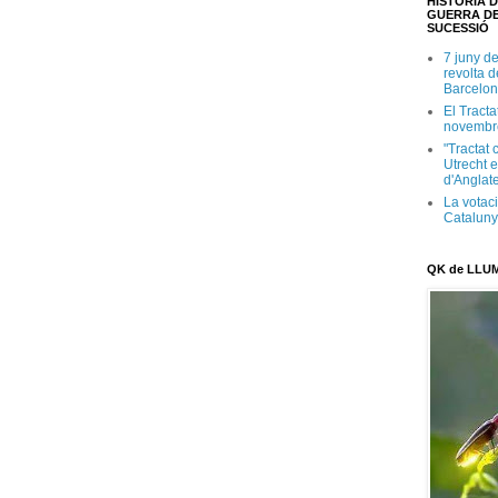
HISTÒRIA D
GUERRA DE
SUCESSIÓ
7 juny d
revolta 
Barcelon
El Tracta
novembr
"Tractat 
Utrecht e
d'Anglate
La votaci
Catalun
QK de LLU