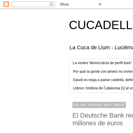
CUCADELL
La Cuca de Llum - Luciérna
La nostra "democràcia de perfil baix"
Por qué la gente con dinero no invier
Gaudí es nega a parlar castellà, defin
Llibres: història de Catalunya [1] al vo
15 de febrer del 2016
El Deutsche Bank re
millones de euros