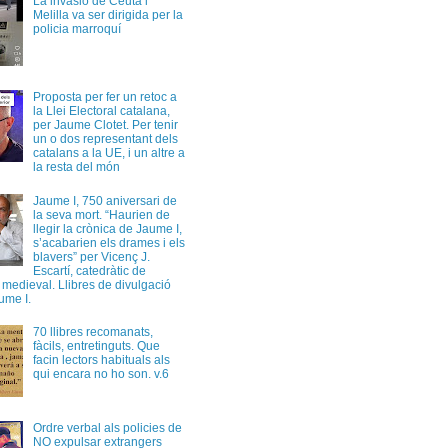
La invasió de Ceuta i
Melilla va ser dirigida per la
policia marroquí
Proposta per fer un retoc a
la Llei Electoral catalana,
per Jaume Clotet. Per tenir
un o dos representant dels
catalans a la UE, i un altre a
la resta del món
Jaume I, 750 aniversari de
la seva mort. “Haurien de
llegir la crònica de Jaume I,
s’acabarien els drames i els
blavers” per Vicenç J.
Escartí, catedràtic de
a medieval. Llibres de divulgació
ume I.
70 llibres recomanats,
fàcils, entretinguts. Que
facin lectors habituals als
qui encara no ho son. v.6
Ordre verbal als policies de
NO expulsar extrangers