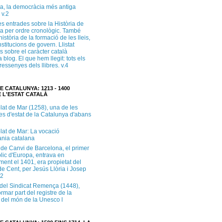
a, la democràcia més antiga
 v.2
s entrades sobre la Història de
a per ordre cronològic. També
història de la formació de les lleis,
institucions de govern. Llistat
s sobre el caràcter català
 blog. El que hem llegit: tots els
i ressenyes dels llibres. v.4
E CATALUNYA: 1213 - 1400
 L'ESTAT CATALÀ
lat de Mar (1258), una de les
es d'estat de la Catalunya d'abans
lat de Mar: La vocació
ània catalana
 de Canvi de Barcelona, el primer
lic d'Europa, entrava en
ment el 1401, era propietat del
e Cent, per Jesús Llòria i Josep
.2
e del Sindicat Remença (1448),
ormar part del registre de la
del món de la Unesco l