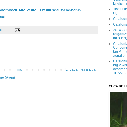
English 
The Hist
onomia/20160212/302111153887/deutsche-bank-
(1)
tml
Catalogn
Catalonia
2014 Cat
cs
(organize
for our ri
Cataloni
Concentra
big V in
aerial ph
Cataloni
big V wit
accorded 
Inici
Entrada més antiga
TRAM 6, 
tge (Atom)
CUCA DE L