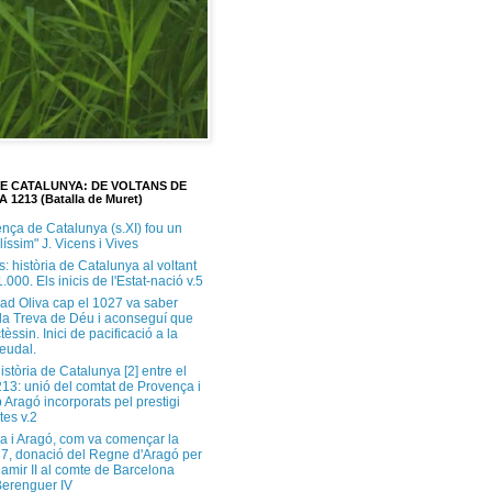
DE CATALUNYA: DE VOLTANS DE
A 1213 (Batalla de Muret)
ença de Catalunya (s.XI) fou un
ilíssim" J. Vicens i Vives
s: història de Catalunya al voltant
1.000. Els inicis de l'Estat-nació v.5
ad Oliva cap el 1027 va saber
 la Treva de Déu i aconseguí que
tèssin. Inici de pacificació a la
feudal.
història de Catalunya [2] entre el
213: unió del comtat de Provença i
 Aragó incorporats pel prestigi
tes v.2
a i Aragó, com va començar la
37, donació del Regne d'Aragó per
Ramir II al comte de Barcelona
erenguer IV