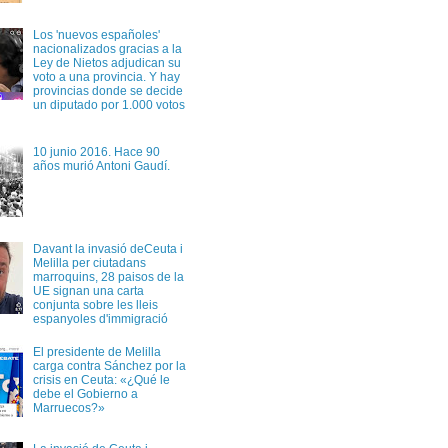
Los 'nuevos españoles'
nacionalizados gracias a la
Ley de Nietos adjudican su
voto a una provincia. Y hay
provincias donde se decide
un diputado por 1.000 votos
10 junio 2016. Hace 90
años murió Antoni Gaudí.
Davant la invasió deCeuta i
Melilla per ciutadans
marroquins, 28 paisos de la
UE signan una carta
conjunta sobre les lleis
espanyoles d'immigració
El presidente de Melilla
carga contra Sánchez por la
crisis en Ceuta: «¿Qué le
debe el Gobierno a
Marruecos?»