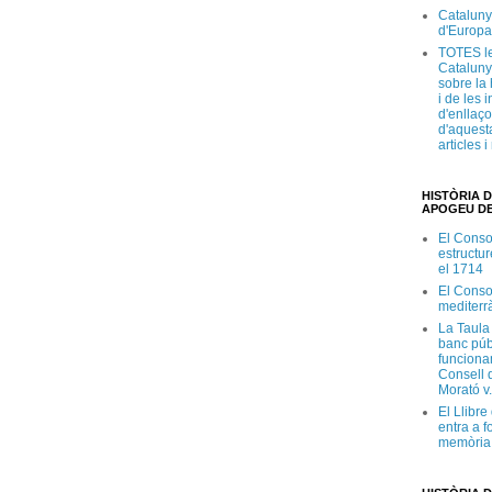
Cataluny
d'Europa
TOTES le
Cataluny
sobre la 
i de les 
d'enllaço
d'aquesta
articles 
HISTÒRIA D
APOGEU DE
El Conso
estructur
el 1714
El Conso
mediterr
La Taula
banc púb
funciona
Consell d
Morató v
El Llibr
entra a f
memòria 