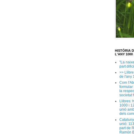
HISTÒRIA 
L'ANY 1000 
"La naix
part dific
>> Llibre
de l'any 
Com l'Ab
formular
la respec
societat 
Llibres: 
1000 i 1
unió amb
dels com
Cataluny
unió: 11
part de 
Ramón B