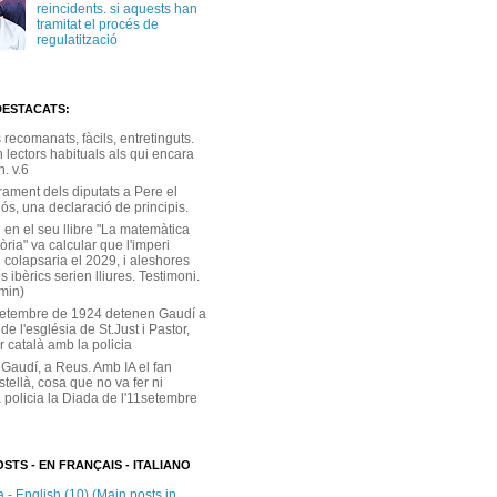
reincidents. si aquests han
tramitat el procés de
regulatització
DESTACATS:
s recomanats, fàcils, entretinguts.
 lectors habituals als qui encara
. v.6
rament dels diputats a Pere el
ós, una declaració de principis.
 en el seu llibre "La matemàtica
tòria" va calcular que l'imperi
 colapsaria el 2029, i aleshores
s ibèrics serien lliures. Testimoni.
 min)
setembre de 1924 detenen Gaudí a
 de l'església de St.Just i Pastor,
r català amb la policia
 Gaudí, a Reus. Amb IA el fan
stellà, cosa que no va fer ni
 policia la Diada de l'11setembre
STS - EN FRANÇAIS - ITALIANO
 - English (10) (Main posts in