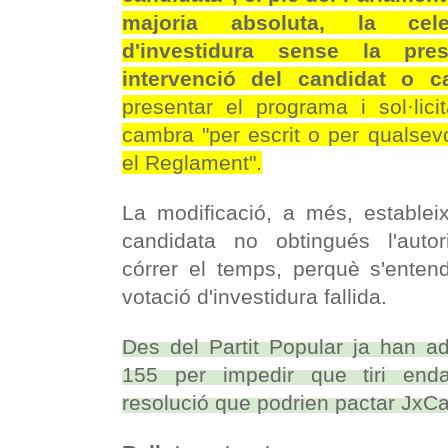
majoria absoluta, la cel
d'investidura sense la pr
intervenció del candidat o c
presentar el programa i sol·lici
cambra "per escrit o per qualsevol
el Reglament".
La modificació, a més, establei
candidata no obtingués l'auto
córrer el temps, perquè s'enten
votació d'investidura fallida.
Des del Partit Popular ja han ad
155 per impedir que tiri end
resolució que podrien pactar JxCa