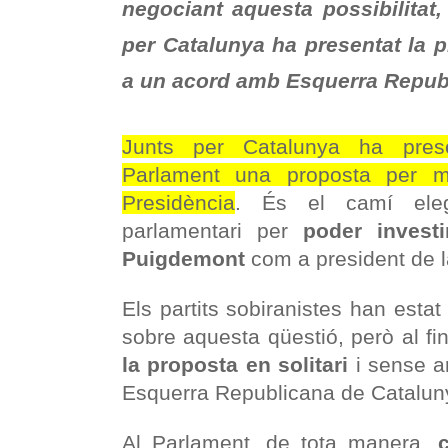
negociant aquesta possibilitat,
per Catalunya ha presentat la p
a un acord amb Esquerra Repub
Junts per Catalunya ha prese
Parlament una proposta per mo
Presidència
. És el camí eleg
parlamentari per
poder investi
Puigdemont
com a president de l
Els partits sobiranistes han estat
sobre aquesta qüestió, però al fi
la proposta en solitari
i sense a
Esquerra Republicana de Catalun
Al Parlament, de tota manera,
c