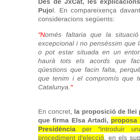
Des de JxCat, les explicacion
Pujo
l. En compareixença davant
consideracions següents:
"N
omés faltaria que la situaci
excepcional i no penséssim que l
o pot estar situada en un entorn
haurà tots els acords que fac
qüestions que facin falta, perq
que tenim i el compromís que 
Catalunya.
"
En concret,
la proposició de llei
que firma Elsa Artadi,
proposa m
Presidència
per "introduir un
procediment d'elecció
, en els su