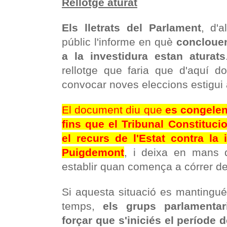
Rellotge aturat
Els lletrats del Parlament
, d'a
públic l'informe en què
conclouen
a la investidura estan aturats
rellotge que faria que d'aquí 
convocar noves eleccions estigui 
El document diu que
es congelen
fins que el Tribunal Constituci
el recurs de l'Estat contra la 
Puigdemont
, i deixa en mans d
establir quan comença a córrer d
Si aquesta situació es mantingué
temps,
els grups parlamentar
forçar que s'iniciés el període