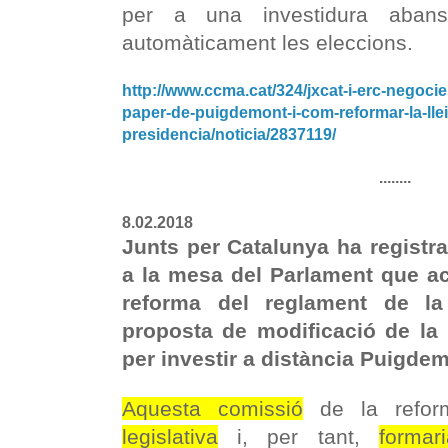
per a una investidura aban
automàticament les eleccions.
http://www.ccma.cat/324/jxcat-
i-erc-negoci
paper-de-puigdemont-
i-com-reformar-la-lle
presidencia/noticia/2837119/
........
8.02.2018
Junts per Catalunya ha registrat
a la mesa del Parlament que act
reforma del reglament de 
proposta de modificació de la l
per investir a distància Puigde
Aquesta comissió
de la refor
legislativa
i, per tant,
forma