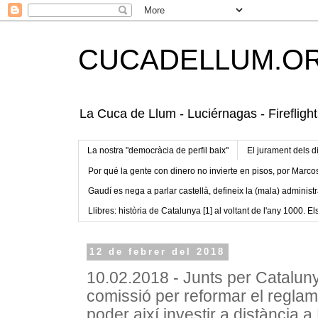
CUCADELLUM.O
La Cuca de Llum - Luciérnagas - Fireflight
La nostra "democràcia de perfil baix"
El jurament dels d
Por qué la gente con dinero no invierte en pisos, por Marco
Gaudí es nega a parlar castellà, defineix la (mala) administr
Llibres: història de Catalunya [1] al voltant de l'any 1000. Els
12 de febrer del 2018
10.02.2018 - Junts per Catalun
comissió per reformar el reglam
poder així investir a distància 