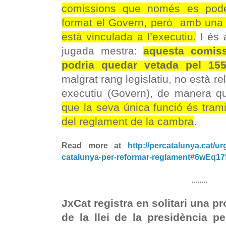
comissions que només es pode
format el Govern, però amb una p
està vinculada a l’executiu.
I és 
jugada mestra:
aquesta comiss
podria quedar vetada pel 15
malgrat rang legislatiu, no està r
executiu (Govern), de manera 
que la seva única funció és tram
del reglament de la cambra
.
Read more at
http://percatalunya.cat/u
catalunya-per-reformar-reglament#6wEq1
........
JxCat registra en solitari una p
de la llei de la presidència pe