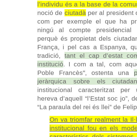
l’individu és a la base de la comu
noció de
ciutadà
per al president 
com per exemple el que ha pro
ningú al compte presidencial
perquè és propietat dels ciutada
França, i pel cas a Espanya, q
tradició,
tant el cap d’estat co
institució
. I com a tal, com aque
Poble Francès", ostenta una
p
jeràrquica sobre els ciutada
institucional caracteritzat p
hereva d’aquell “l’Estat soc jo”, 
“La paraula del rei és llei” de Feli
On va triomfar realment la Il·
institucional fou en els mod
característics dels sistemes