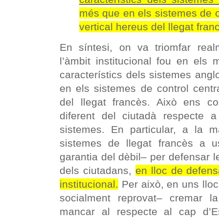
més que en els sistemes de con
vertical hereus del llegat fran
En síntesi, on va triomfar realm
l’àmbit institucional fou en els
característics dels sistemes ang
en els sistemes de control central
del llegat francès. Això ens c
diferent del ciutadà respecte a
sistemes. En particular, a la m
sistemes de llegat francès a us
garantia del dèbil– per defensar l
dels ciutadans,
en lloc de defens
institucional.
Per això, en uns llo
socialment reprovat– cremar l
mancar al respecte al cap d’E