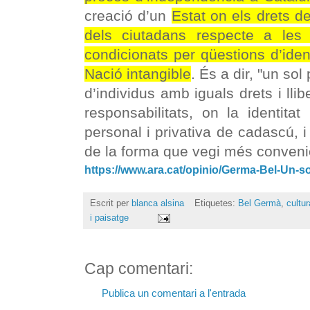
creació d’un
Estat on els drets de
dels ciutadans respecte a les i
condicionats per qüestions d’iden
Nació intangible
. És a dir, "un so
d’individus amb iguals drets i llib
responsabilitats, on la identitat
personal i privativa de cadascú, i
de la forma que vegi més conveni
https://www.ara.cat/opinio/Germa-Bel-Un-
Escrit per
blanca alsina
Etiquetes:
Bel Germà
,
cultur
i paisatge
Cap comentari:
Publica un comentari a l'entrada