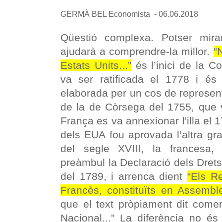
GERMÀ BEL
Economista -
06.06.2018
Qüestió complexa. Potser mira
ajudarà a comprendre-la millor.
“
Estats Units...”
és l’inici de la C
va ser ratificada el 1778 i és 
elaborada per un cos de represent
de la de Còrsega del 1755, que 
França es va annexionar l'illa el 
dels EUA fou aprovada l’altra gra
del segle XVIII, la francesa,
preàmbul la Declaració dels Drets
del 1789, i arrenca dient
“Els R
Francès, constituïts en Assemble
que el text pròpiament dit com
Nacional...”
La diferència no és 