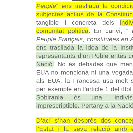
People
” ens trasllada la condi
subjectes actius de la Constituc
tangible i concreta dels
ind
comunitat política
. En canvi, “
L
Peuple Français, constituées en 
ens trasllada la idea de la insti
representants d’un Poble entès c
Nació.
No és debades que mentre
EUA no menciona ni una vegada el
als EUA, la Francesa usa molt so
per exemple en l'article 1 del títo
Sobirania és una, indivisi
imprescriptible. Pertany a la Nació
D’ací s’han desprès dos conce
l’Estat i la seva relació amb e