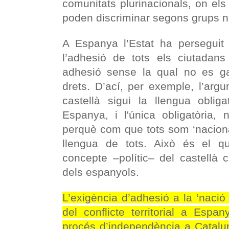
comunitats plurinacionals, on els
poden discriminar segons grups n
A Espanya l’Estat ha perseguit l
l’adhesió de tots els ciutadans
adhesió sense la qual no es g
drets. D’ací, per exemple, l’arg
castellà sigui la llengua oblig
Espanya, i l'única obligatòria, n
perquè com que tots som ‘nacionals
llengua de tots. Això és el qu
concepte –polític– del castellà
dels espanyols.
L’exigència d’adhesió a la ‘nació
del conflicte territorial a Espan
procés d’independència a Catalu