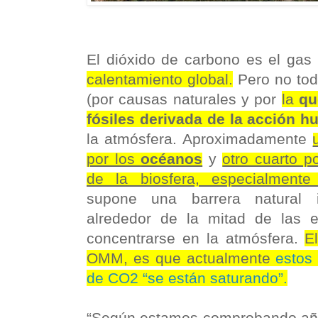
El dióxido de carbono es el ga
calentamiento global.
Pero no tod
(por causas naturales y por
la
qu
fósiles derivada de la acción 
la atmósfera. Aproximadamente
por los
océanos
y
otro cuarto p
de la biosfera, especialment
supone una barrera natural 
alrededor de la mitad de las 
concentrarse en la atmósfera.
E
OMM, es que actualmente
estos
de CO2 “se están saturando”.
“Según estamos comprobando añ