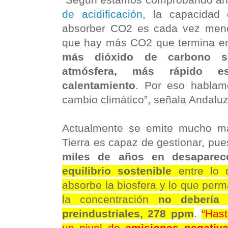
de acidificación
, la capacidad
absorber CO2 es cada vez menor
que hay más CO2 que termina en
más dióxido de carbono s
atmósfera, más rápido 
calentamiento
. Por eso hablam
cambio climático”, señala Andaluz
Actualmente se emite mucho m
Tierra es capaz de gestionar, pu
miles de años en desaparec
equilibrio sostenible
entre lo 
absorbe la biosfera y lo que per
la concentración
no debería 
preindustriales, 278 ppm
.
“Has
un nivel de
emisiones negativ