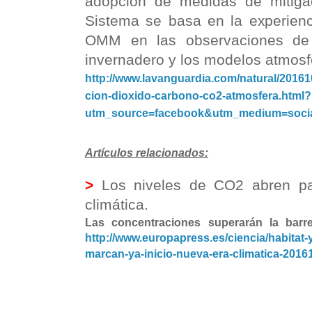
adopción de medidas de mitigac
Sistema se basa en la experienc
OMM en las observaciones de 
invernadero y los modelos atmosf
http://www.lavanguardia.com/natural/2016
cion-dioxido-carbono-co2-atmosfera.html?
utm_source=facebook&utm_medium=socia
Artículos relacionados:
>
Los niveles de CO2 abren pa
climática.
Las concentraciones superarán la bar
http://www.europapress.es/ciencia/habitat-y
marcan-ya-inicio-nueva-era-climatica-201