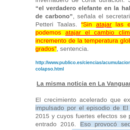
“el verdadero elefante en la ha
de carbono”
, señala el secreta
Petteri Taalas.
“Sin
atajar
las e
podemos
atajar el cambio clim
incremento de la temperatura glo
grados”
, sentencia.
http://www.publico.es/ciencias/acumulacio
colapso.html
La misma noticia en La Vangua
El crecimiento acelerado que e
impulsado por el episodio de El
2015 y cuyos fuertes efectos se 
entrado 2016.
Eso provocó seq