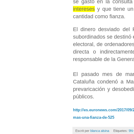
se gastó en la consulta
intereses
y que tiene u
cantidad como fianza.
El dinero desviado del
subordinados se destinó 
electoral, de ordenadores
directa o indirectamen
responsable de la General
El pasado mes de marzo
Cataluña condenó a Mas
prevaricación y desobedie
públicos.
http://es.euronews.com/2017/09/25
mas-una-fianza-de-525
Escrit per
blanca alsina
Etiquetes:
9N-