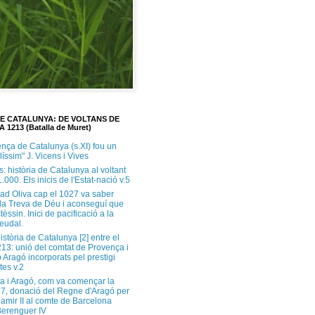
DE CATALUNYA: DE VOLTANS DE
A 1213 (Batalla de Muret)
ença de Catalunya (s.XI) fou un
ilíssim" J. Vicens i Vives
s: història de Catalunya al voltant
1.000. Els inicis de l'Estat-nació v.5
ad Oliva cap el 1027 va saber
 la Treva de Déu i aconseguí que
tèssin. Inici de pacificació a la
feudal.
història de Catalunya [2] entre el
213: unió del comtat de Provença i
 Aragó incorporats pel prestigi
tes v.2
a i Aragó, com va començar la
37, donació del Regne d'Aragó per
Ramir II al comte de Barcelona
erenguer IV