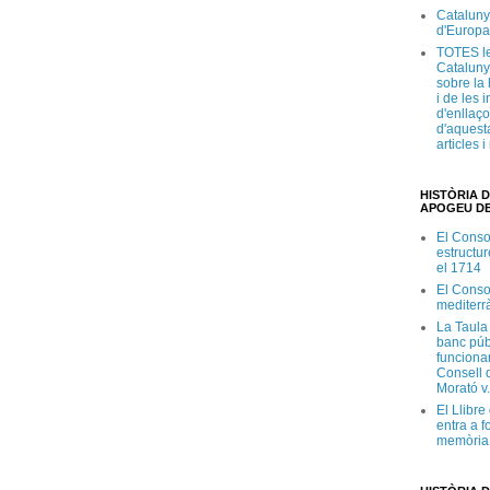
Cataluny
d'Europa
TOTES le
Cataluny
sobre la 
i de les 
d'enllaço
d'aquesta
articles 
HISTÒRIA D
APOGEU DE
El Conso
estructur
el 1714
El Conso
mediterr
La Taula
banc púb
funciona
Consell d
Morató v
El Llibr
entra a f
memòria 