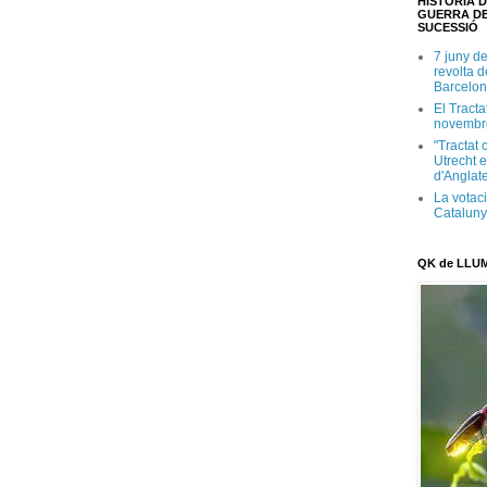
HISTÒRIA D
GUERRA DE
SUCESSIÓ
7 juny d
revolta 
Barcelon
El Tracta
novembr
"Tractat 
Utrecht e
d'Anglate
La votaci
Catalun
QK de LLU