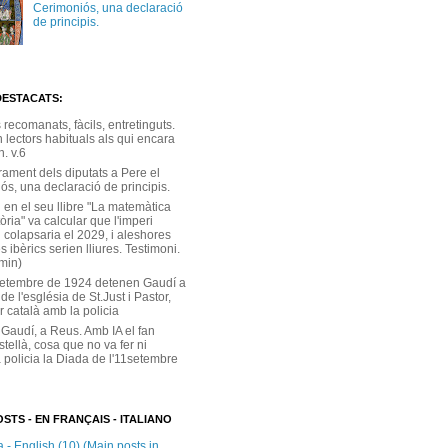
Cerimoniós, una declaració
de principis.
DESTACATS:
s recomanats, fàcils, entretinguts.
 lectors habituals als qui encara
. v.6
rament dels diputats a Pere el
ós, una declaració de principis.
 en el seu llibre "La matemàtica
tòria" va calcular que l'imperi
 colapsaria el 2029, i aleshores
s ibèrics serien lliures. Testimoni.
 min)
setembre de 1924 detenen Gaudí a
 de l'església de St.Just i Pastor,
r català amb la policia
 Gaudí, a Reus. Amb IA el fan
stellà, cosa que no va fer ni
 policia la Diada de l'11setembre
STS - EN FRANÇAIS - ITALIANO
 - English (10) (Main posts in