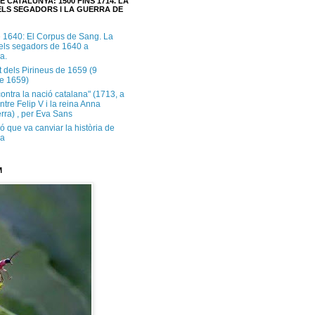
E CATALUNYA: 1500 FINS 1714. LA
LS SEGADORS I LA GUERRA DE
e 1640: El Corpus de Sang. La
dels segadors de 1640 a
a.
t dels Pirineus de 1659 (9
e 1659)
contra la nació catalana" (1713, a
ntre Felip V i la reina Anna
rra) , per Eva Sans
ó que va canviar la història de
ya
M