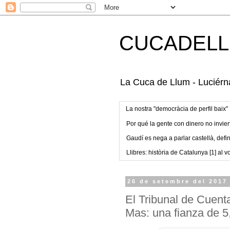
CUCADELL
La Cuca de Llum - Luciérna
La nostra "democràcia de perfil baix"
Por qué la gente con dinero no invier
Gaudí es nega a parlar castellà, defin
Llibres: història de Catalunya [1] al vo
26 de setembre del 2017
El Tribunal de Cuenta
Mas: una fianza de 5