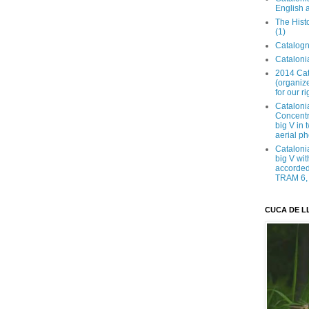
English 
The Hist
(1)
Catalogn
Catalonia
2014 Cat
(organize
for our ri
Cataloni
Concentra
big V in
aerial ph
Cataloni
big V wit
accorded 
TRAM 6, 
CUCA DE L