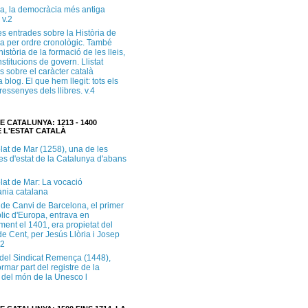
a, la democràcia més antiga
 v.2
s entrades sobre la Història de
a per ordre cronològic. També
història de la formació de les lleis,
institucions de govern. Llistat
s sobre el caràcter català
 blog. El que hem llegit: tots els
i ressenyes dels llibres. v.4
E CATALUNYA: 1213 - 1400
 L'ESTAT CATALÀ
lat de Mar (1258), una de les
es d'estat de la Catalunya d'abans
lat de Mar: La vocació
ània catalana
 de Canvi de Barcelona, el primer
lic d'Europa, entrava en
ment el 1401, era propietat del
e Cent, per Jesús Llòria i Josep
.2
e del Sindicat Remença (1448),
ormar part del registre de la
del món de la Unesco l