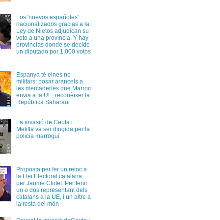
Los 'nuevos españoles'
nacionalizados gracias a la
Ley de Nietos adjudican su
voto a una provincia. Y hay
provincias donde se decide
un diputado por 1.000 votos
Espanya té eines no
militars: posar arancels a
les mercaderies que Marroc
envia a la UE, reconèixer la
República Saharaui
La invasió de Ceuta i
Melilla va ser dirigida per la
policia marroquí
Proposta per fer un retoc a
la Llei Electoral catalana,
per Jaume Clotet. Per tenir
un o dos representant dels
catalans a la UE, i un altre a
la resta del món