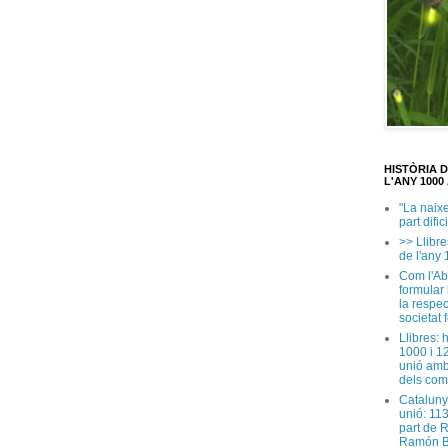
HISTÒRIA 
L'ANY 1000 
"La naix
part dific
>> Llibre
de l'any 
Com l'Ab
formular
la respec
societat 
Llibres: 
1000 i 1
unió amb
dels com
Cataluny
unió: 11
part de 
Ramón B