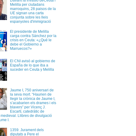
Davant la invasió deCeuta i
Melilla per ciutadans
marroquins, 28 paisos de la
UE signan una carta
conjunta sobre les lleis
espanyoles d'immigració
El presidente de Melilla
carga contra Sánchez por la
crisis en Ceuta: «¿Qué le
debe el Gobierno a
Marruecos?»
El CNI avisó al gobierno de
España de lo que iba a
suceder en Ceuta y Melilla
Jaume I, 750 aniversari de
la seva mort. “Haurien de
llegir la crònica de Jaume I,
s’acabarien els drames i els
blavers” per Vicenç J.
Escartí, catedràtic de
a medieval. Llibres de divulgació
ume I.
1359. Jurament dels
diputats a Pere el