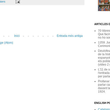
alans
ARTICLES 
70 llibre
Que facin
Inici
Entrada més antiga
no ho son
1359. Ju
tge (Atom)
Cerimoni
Deulofeu
de la his
espanyol
els poble
(vídeo 2
L'11 de 
l'entrada
per parla
Profanar
parlar ca
davant la
1924.
ENGLISH PO
Catalonia