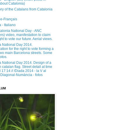
about Catalonia)
ory of the Catalans from Catalonia
e-Français
 - Italiano
alonia National Day - ANC
rs) video, manifestation to claim
ght to vote our future. Aerial views.
a National Day 2014.
tion for the right to vote forming a
 two main Barcelona streets. Some
otos.
a National Day 2014. Design of a
h catalan flag. Street detail at time
17:14 // /Diada 2014 - la V al
Diagonal-Numància - fotos
LUM