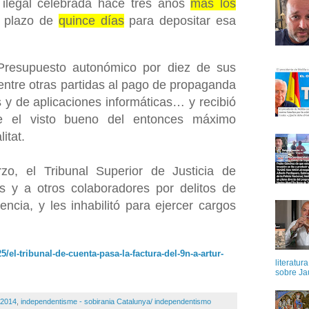
 ilegal celebrada hace tres años
más los
n plazo de
quince días
para depositar esa
 Presupuesto autonómico por diez de sus
entre otras partidas al pago de propaganda
 y de aplicaciones informáticas… y recibió
te el visto bueno del entonces máximo
itat.
, el Tribunal Superior de Justicia de
 y a otros colaboradores por delitos de
ncia, y les inhabilitó para ejercer cargos
/el-tribunal-de-cuenta-pasa-la-factura-del-9n-a-artur-
literatur
sobre Ja
2014
,
independentisme - sobirania Catalunya/ independentismo