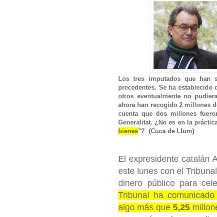
Los tres imputados que han s
precedentes. Se ha establecido 
otros eventualmente no pudiera
ahora han recogido 2 millones d
cuenta que dos millones fuero
Generalitat. ¿No es en la prácti
bienes
"? (Cuca de Llum)
El expresidente catalán A
este lunes con el Tribun
dinero público para ce
Tribunal ha comunicado
algo más que
5,25
millone