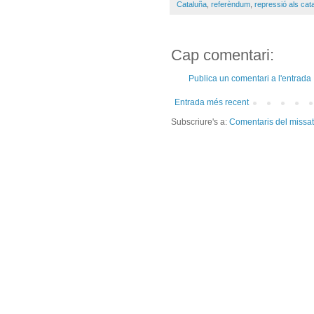
Cataluña
,
referèndum
,
repressió als cat
Cap comentari:
Publica un comentari a l'entrada
Entrada més recent
Subscriure's a:
Comentaris del missa