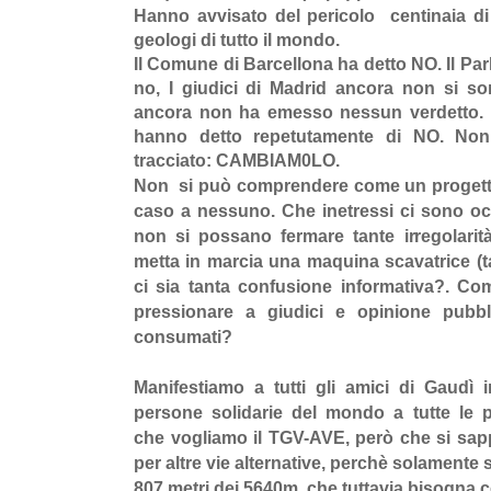
Hanno avvisato del pericolo centinaia di a
geologi di tutto il mondo.
Il Comune di Barcellona ha detto NO. Il Pa
no, I giudici di Madrid ancora non si 
ancora non ha emesso nessun verdetto. L
hanno detto repetutamente di NO. Non 
tracciato: CAMBIAM0LO.
Non si può comprendere come un progett
caso a nessuno. Che inetressi ci sono o
non si possano fermare tante irregolar
metta in marcia una maquina scavatrice (
ci sia tanta confusione informativa?. Co
pressionare a giudici e opinione pubbli
consumati?
Manifestiamo a tutti gli amici di Gaudì 
persone solidarie del mondo a tutte le
che vogliamo il TGV-AVE, però che si sap
per altre vie alternative, perchè solamente s
807 metri dei 5640m. che tuttavia bisogna c