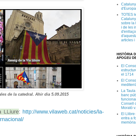
Cataluny
d'Europa
TOTES le
Cataluny
sobre la 
i de les 
d'enllaço
d'aquesta
articles 
HISTÒRIA D
APOGEU DE
El Conso
estructur
el 1714
El Conso
mediterr
La Taula
les de la catedral. Ahir dia 5.09.2015
banc púb
funciona
Consell d
Morató v
a LLiure
:
http://www.vilaweb.cat/noticies/la-
El Llibr
entra a f
ernacional/
memòria 