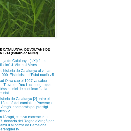
DE CATALUNYA: DE VOLTANS DE
A 1213 (Batalla de Muret)
ença de Catalunya (s.XI) fou un
ilíssim" J. Vicens i Vives
s: història de Catalunya al voltant
1.000. Els inicis de l'Estat-nació v.5
ad Oliva cap el 1027 va saber
 la Treva de Déu i aconseguí que
tèssin. Inici de pacificació a la
feudal.
història de Catalunya [2] entre el
213: unió del comtat de Provença i
 Aragó incorporats pel prestigi
tes v.2
a i Aragó, com va començar la
37, donació del Regne d'Aragó per
Ramir II al comte de Barcelona
erenguer IV