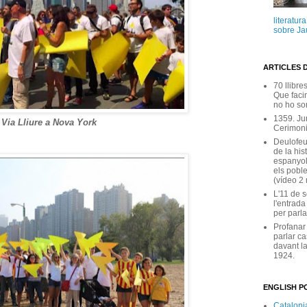
literatur
sobre Ja
ARTICLES 
70 llibre
Que facin
no ho son
1359. Ju
Via Lliure a Nova York
Cerimoni
Deulofeu
de la his
espanyol
els poble
(vídeo 2
L'11 de 
l'entrada
per parla
Profanar
parlar ca
davant la
1924.
ENGLISH PO
Catalonia