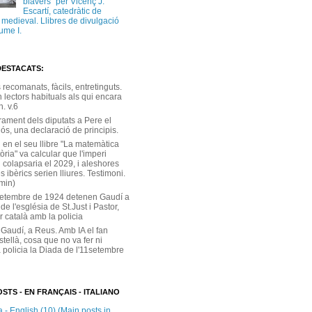
blavers” per Vicenç J.
Escartí, catedràtic de
a medieval. Llibres de divulgació
ume I.
DESTACATS:
s recomanats, fàcils, entretinguts.
 lectors habituals als qui encara
. v.6
rament dels diputats a Pere el
ós, una declaració de principis.
 en el seu llibre "La matemàtica
tòria" va calcular que l'imperi
 colapsaria el 2029, i aleshores
s ibèrics serien lliures. Testimoni.
 min)
setembre de 1924 detenen Gaudí a
 de l'església de St.Just i Pastor,
r català amb la policia
 Gaudí, a Reus. Amb IA el fan
stellà, cosa que no va fer ni
 policia la Diada de l'11setembre
STS - EN FRANÇAIS - ITALIANO
 - English (10) (Main posts in