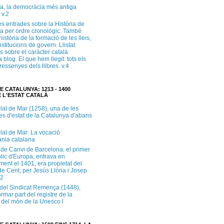
a, la democràcia més antiga
 v.2
s entrades sobre la Història de
a per ordre cronològic. També
història de la formació de les lleis,
institucions de govern. Llistat
s sobre el caràcter català
 blog. El que hem llegit: tots els
i ressenyes dels llibres. v.4
E CATALUNYA: 1213 - 1400
 L'ESTAT CATALÀ
lat de Mar (1258), una de les
es d'estat de la Catalunya d'abans
lat de Mar: La vocació
ània catalana
 de Canvi de Barcelona, el primer
lic d'Europa, entrava en
ment el 1401, era propietat del
e Cent, per Jesús Llòria i Josep
.2
e del Sindicat Remença (1448),
ormar part del registre de la
del món de la Unesco l