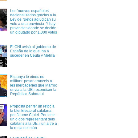
Los 'nuevos españoles'
nacionalizados gracias a la
Ley de Nietos adjudican su
voto a una provincia. Y hay
provincias donde se decide
un diputado por 1.000 votos
El CNI avisó al gobierno de
España de lo que iba a
suceder en Ceuta y Melilla
Espanya té eines no
militars: posar arancels a
les mercaderies que Marroc
envia a la UE, reconèixer la
República Saharaui
Proposta per fer un retoc a
la Llei Electoral catalana,
per Jaume Clotet. Per tenir
un o dos representant dels
catalans a la UE, i un altre a
la resta del món