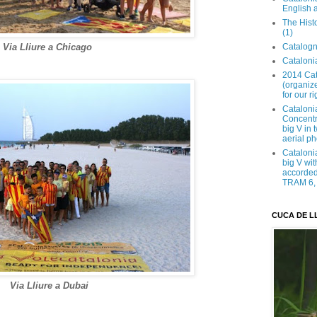
English 
The Hist
(1)
Catalogn
Via Lliure a Chicago
Catalonia
2014 Cat
(organize
for our ri
Cataloni
Concentra
big V in
aerial ph
Cataloni
big V wit
accorded 
TRAM 6, 
CUCA DE L
Via Lliure a Dubai