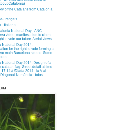
about Catalonia)
ory of the Catalans from Catalonia
e-Français
 - Italiano
alonia National Day - ANC
rs) video, manifestation to claim
ght to vote our future. Aerial views.
a National Day 2014.
tion for the right to vote forming a
 two main Barcelona streets. Some
otos.
a National Day 2014. Design of a
h catalan flag. Street detail at time
17:14 // /Diada 2014 - la V al
Diagonal-Numància - fotos
LUM