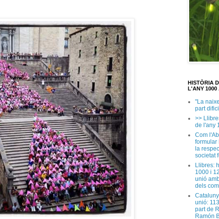
HISTÒRIA 
L'ANY 1000 
"La naix
part dific
>> Llibre
de l'any 
Com l'Ab
formular
la respec
societat 
Llibres: 
1000 i 1
unió amb
dels com
Cataluny
unió: 11
part de 
Ramón B