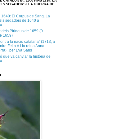
E CATALUNYA: 1500 FINS 1714. LA
LS SEGADORS I LA GUERRA DE
e 1640: El Corpus de Sang. La
dels segadors de 1640 a
a.
t dels Pirineus de 1659 (9
e 1659)
contra la nació catalana" (1713, a
ntre Felip V i la reina Anna
rra) , per Eva Sans
ó que va canviar la història de
ya
M