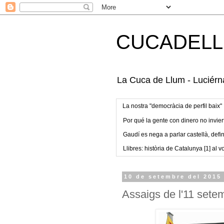
CUCADELL
La Cuca de Llum - Luciérna
La nostra "democràcia de perfil baix"
Por qué la gente con dinero no invier
Gaudí es nega a parlar castellà, defin
Llibres: història de Catalunya [1] al vo
10 de setembre del 2015
Assaigs de l'11 setem