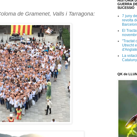
HISTÒRIA D
GUERRA DE
SUCESSIÓ
oloma de Gramenet, Valls i Tarragona:
7 juny d
revolta 
Barcelon
El Tracta
novembr
"Tractat 
Utrecht e
d'Anglate
La votaci
Catalun
QK de LLU