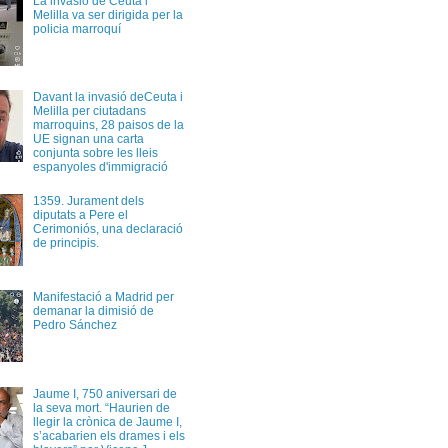
La invasió de Ceuta i
Melilla va ser dirigida per la
policia marroquí
Davant la invasió deCeuta i
Melilla per ciutadans
marroquins, 28 paisos de la
UE signan una carta
conjunta sobre les lleis
espanyoles d'immigració
1359. Jurament dels
diputats a Pere el
Cerimoniós, una declaració
de principis.
Manifestació a Madrid per
demanar la dimisió de
Pedro Sánchez
Jaume I, 750 aniversari de
la seva mort. “Haurien de
llegir la crònica de Jaume I,
s’acabarien els drames i els