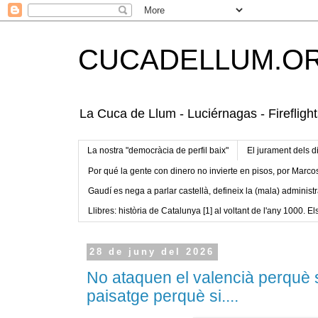
CUCADELLUM.O
La Cuca de Llum - Luciérnagas - Fireflight
La nostra "democràcia de perfil baix"
El jurament dels d
Por qué la gente con dinero no invierte en pisos, por Marco
Gaudí es nega a parlar castellà, defineix la (mala) administr
Llibres: història de Catalunya [1] al voltant de l'any 1000. Els
28 de juny del 2026
No ataquen el valencià perquè s
paisatge perquè si....