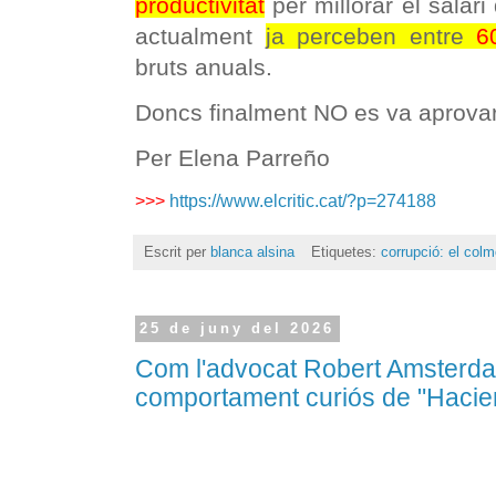
productivitat
per millorar el salari
actualment
ja perceben entre
6
bruts anuals.
Doncs finalment NO es va aprovar!
Per Elena Parreño
>>>
https://www.elcritic.cat/?p=274188
Escrit per
blanca alsina
Etiquetes:
corrupció: el col
25 de juny del 2026
Com l'advocat Robert Amsterda
comportament curiós de "Haci