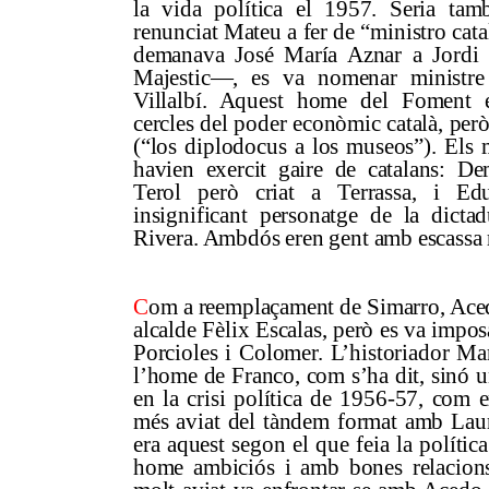
la vida política el 1957. Seria ta
renunciat Mateu a fer de “ministro cat
demanava José María Aznar a Jordi P
Majestic—, es va nomenar ministre 
Villalbí. Aquest home del Foment e
cercles del poder econòmic català, però
(“los diplodocus a los museos”). Els m
havien exercit gaire de catalans: Dem
Terol però criat a Terrassa, i E
insignificant personatge de la dict
Rivera. Ambdós eren gent amb escassa re
C
om a reemplaçament de Simarro, Ace
alcalde Fèlix Escalas, però es va impos
Porcioles i Colomer. L’historiador Ma
l’home de Franco, com s’ha dit, sinó 
en la crisi política de 1956-57, com 
més aviat del tàndem format amb Lau
era aquest segon el que feia la política
home ambiciós i amb bones relacions 