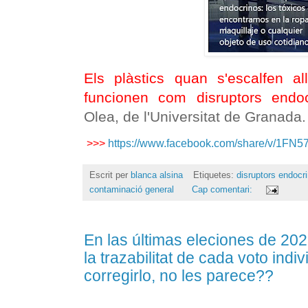
Els plàstics quan s'escalfen al
funcionen com disruptors endo
Olea, de l'Universitat de Granada.
>>>
https://www.facebook.com/share/v/1FN
Escrit per
blanca alsina
Etiquetes:
disruptors endocr
contaminació general
Cap comentari:
En las últimas eleciones de 20
la trazabilitat de cada voto indi
corregirlo, no les parece??