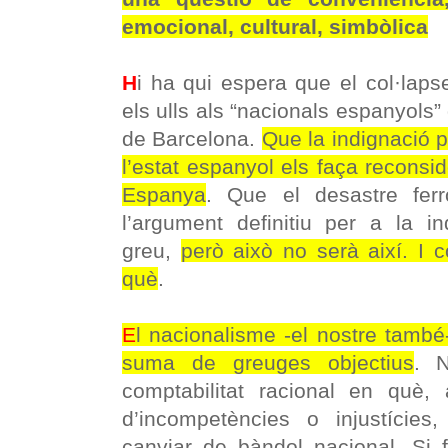
emocional, cultural, simbòlica
H
i ha qui espera que el col·laps
els ulls als “nacionals espanyols”
de Barcelona.
Que la indignació 
l’estat espanyol els faça reconsi
Espanya
. Que el desastre ferro
l’argument definitiu per a la 
greu,
però això no serà així. I 
què
.
E
l nacionalisme -el nostre tamb
suma de greuges objectius
. 
comptabilitat racional en què, 
d’incompetències o injustícies
canviar de bàndol nacional. Si 