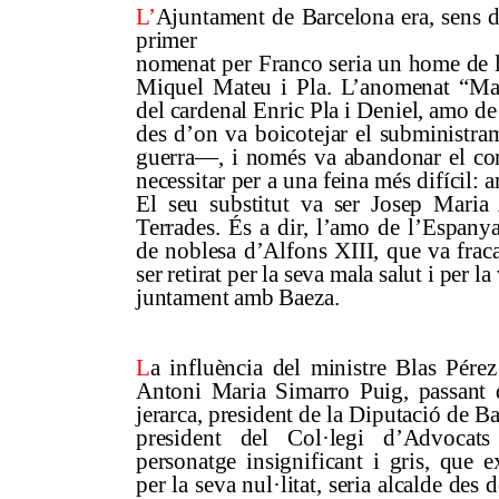
L’
Ajuntament de Barcelona era, sens d
primer
nomenat per Franco seria un home de l
Miquel Mateu i Pla. L’anomenat “Mat
del cardenal Enric Pla i Deniel, amo de
des d’on va boicotejar el subministra
guerra—, i només va abandonar el con
necessitar per a una feina més difícil: 
El seu substitut va ser Josep Maria
Terrades. És a dir, l’amo de l’Espany
de noblesa d’Alfons XIII, que va fraca
ser retirat per la seva mala salut i per 
juntament amb Baeza.
L
a influència del ministre Blas Pére
Antoni Maria Simarro Puig, passant 
jerarca, president de la Diputació de B
president del Col·legi d’Advocat
personatge insignificant i gris, que
per la seva nul·litat, seria alcalde des 