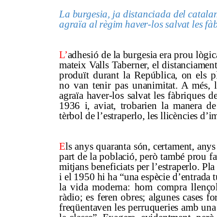
La burgesia, ja distanciada del catala
agraïa al règim haver-los salvat les f
L’
adhesió de la burgesia era prou lògic
mateix Valls Taberner, el distanciament
produït durant la República, on els p
no van tenir pas unanimitat. A més, 
agraïa haver-los salvat les fàbriques de
1936 i, aviat, trobarien la manera de
tèrbol de l’estraperlo, les llicències d’
E
ls anys quaranta són, certament, anys
part de la població, però també prou f
mitjans beneficiats per l’estraperlo. Pl
i el 1950 hi ha “una espècie d’entrada 
la vida moderna: hom compra llençols
ràdio; es feren obres; algunes cases f
freqüentaven les perruqueries amb una