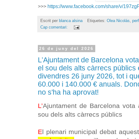
>>>
https://www.facebook.com/share/v/197z
Escrit per
blanca alsina
Etiquetes:
Olea Nicolás
,
per
Cap comentari:
26 de juny del 2026
L’Ajuntament de Barcelona vota
el sou dels alts càrrecs públics 
divendres 26 juny 2026, tot i q
60.000 i 140.000 € anuals. Donc
no s'ha ha aprovat!
L’
Ajuntament de Barcelona vota 
sou dels alts càrrecs públics
E
l plenari municipal debat aques