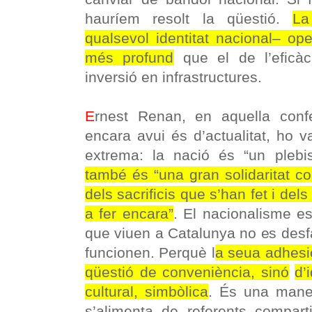
hauríem resolt la qüestió.
La
qualsevol identitat nacional– op
més profund
que el de l’eficàc
inversió en infrastructures.
E
rnest Renan, en aquella conf
encara avui és d’actualitat, ho 
extrema: la nació és “un plebisc
també és “una gran solidaritat co
dels sacrificis que s’han fet i de
a fer encara”
. El nacionalisme e
que viuen a Catalunya no es desf
funcionen. Perquè l
a seua adhesi
qüestió de conveniència, sinó
d’
cultural, simbòlica
. És una mane
s’alimenta de referents compart