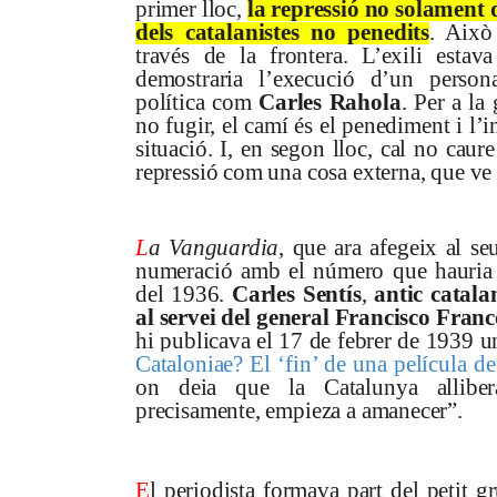
primer lloc,
la repressió no solament d
dels catalanistes no penedits
. Això
través de la frontera. L’exili estav
demostraria l’execució d’un person
política com
Carles Rahola
. Per a la
no fugir, el camí és el penediment i l’i
situació. I, en segon lloc, cal no caure
repressió com una cosa externa, que ve 
L
a Vanguardia
, que ara afegeix al se
numeració amb el número que hauria c
del 1936.
Carles Sentís
,
antic catala
al servei del general Francisco Fran
hi publicava el 17 de febrer de 1939 un 
Cataloniae? El ‘fin’ de una película d
on deia que la Catalunya alliber
precisamente, empieza a amanecer”.
E
l periodista formava part del petit g