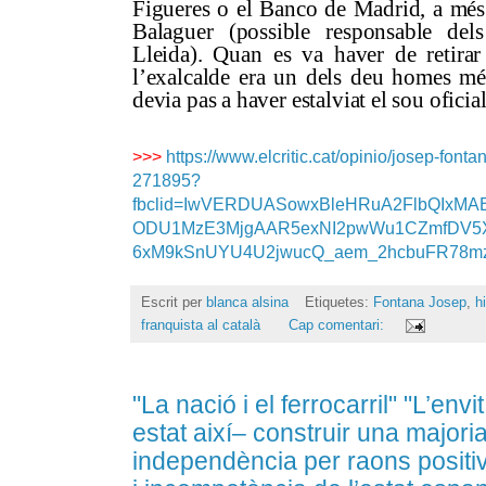
Figueres o el Banco de Madrid, a més 
Balaguer (possible responsable del
Lleida). Quan es va haver de retirar 
l’exalcalde era un dels deu homes mé
devia pas a haver estalviat el sou oficial
>>>
https://www.elcritic.cat/opinio/josep-fonta
271895?
fbclid=IwVERDUASowxBleHRuA2FlbQIxM
ODU1MzE3MjgAAR5exNI2pwWu1CZmfDV5X
6xM9kSnUYU4U2jwucQ_aem_2hcbuFR78mz
Escrit per
blanca alsina
Etiquetes:
Fontana Josep
,
h
franquista al català
Cap comentari:
"La nació i el ferrocarril" "L’env
estat així– construir una majori
independència per raons positiv