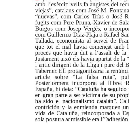
amb l’exèrcit: vells falangistes del re
viejas”, catalans com José M. Fontan
“nuevas”, com Carlos Trías o José Rib
fugits com Pere Pruna, Xavier de Sala
Burgos com Josep Vergés; o incorpor
com Guillermo Díaz-Plaja o Rafael San
Tallada, economista al servei de Fr
que tot el mal havia començat amb la
procés que havia dut a l’assalt de la 
Justament això els havia apartat de la 
l’antic dirigent de la Lliga i pare del 
Taberner. Ell protagonitzaria la renúnc
article sobre “La falsa ruta”, pu
Posteriorment incorporat al llibret R
España, hi deia: “
Cataluña ha seguido u
en gran parte a ser víctima de su propi
ha sido el nacionalismo catalán
”. Cal
contrición y la enmienda marquen un
vida de Cataluña, reincorporada a Es
sola postura admissible era l’”adhesión