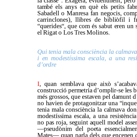
la classe”. Exagera, evidentment, però
també els anys en què els petits fabri
Sabadell o Manresa fan negocis, compr
carrinclones), llibres de bibliòfil i
“querides“, que com és sabut eren un s
el Rigat o Los Tres Molinos.
Qui tenia mala consciència la calmava
i en modestíssima escala, a una resi
d’ordre
I
, quan semblava que això s’acabava
construcció permetria d’omplir-se les 
més grossos, que estaven pel damunt d’
no havien de protagonitzar una “inque
tenia mala consciència la calmava don
modestíssima escala, a una resistència
no pas roja, seguint aquell model asse
—pseudònim del poeta essencialmen
Mates— quan parla dels que encenen ci