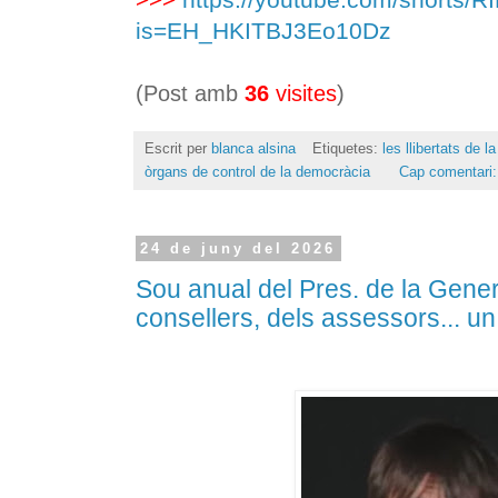
is=EH_HKITBJ3Eo10Dz
(Post amb
36
visites
)
Escrit per
blanca alsina
Etiquetes:
les llibertats de 
òrgans de control de la democràcia
Cap comentari
24 de juny del 2026
Sou anual del Pres. de la Genera
consellers, dels assessors... u