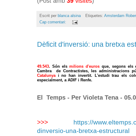
(Post amb
39
visites
)
Escrit per
blanca alsina
Etiquetes:
Amsterdam Rober
Cap comentari:
Dèficit d'inversió: una bretxa es
49.543
. Són els
milions d'euros
que, segons els c
Cambra de Contractistes, les administracions p
Catalunya
i no han invertit. L'estudi trau els col
especialment, a ADIF i Renfe.
El Temps - Per
Violeta Tena - 05.
>>>
https://www.eltemps.ca
dinversio-una-bretxa-estructural