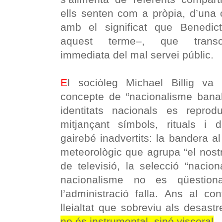
ells senten com a pròpia, d’una
amb el significat que Benedi
aquest terme–, que transce
immediata del mal servei públic.
E
l sociòleg Michael Billig va
concepte de “nacionalisme banal
identitats nacionals es reprod
mitjançant símbols, rituals i
gairebé inadvertits: la bandera al
meteorològic que agrupa “el nostr
de televisió, la selecció “nacion
nacionalisme no es qüestio
l’administració falla. Ans al con
lleialtat que sobreviu als desas
no és instrumental, sinó visceral
.