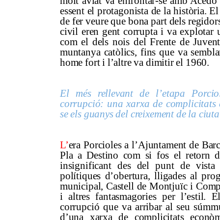
molt aviat va enfrontar-se amb Acedo 
essent el protagonista de la història. E
de fer veure que bona part dels regido
civil eren gent corrupta i va explotar
com el dels nois del Frente de Juve
muntanya catòlics, fins que va sembla
home fort i l’altre va dimitir el 1960.
El més rellevant de l’etapa Porcio
corrupció: una xarxa de complicitats 
se els guanys del creixement de la ciuta
L’
era Porcioles a l’Ajuntament de Barc
Pla a Destino com si fos el retorn de
insignificant des del punt de vista
polítiques d’obertura, lligades al pro
municipal, Castell de Montjuïc i Compil
i altres fantasmagories per l’estil. 
corrupció que va arribar al seu súmmu
d’una xarxa de complicitats econòmi