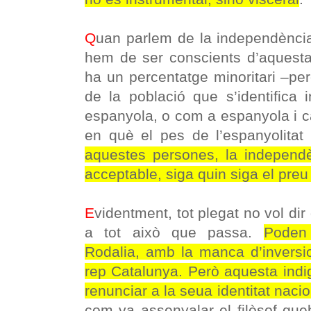
Q
uan parlem de la independènci
hem de ser conscients d’aquesta
ha un percentatge minoritari –per
de la població que s’identifica
espanyola, o com a espanyola i c
en què el pes de l’espanyolitat
aquestes persones, la independ
acceptable, siga quin siga el pre
E
videntment, tot plegat no vol di
a tot això que passa.
Poden
Rodalia, amb la manca d’inversi
rep Catalunya. Però aquesta indi
renunciar a la seua identitat naci
com va assenyalar el filòsof que