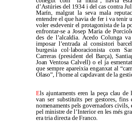
conegut com “la mula”, havia estat
d’Astúries del 1934 i del cas contra Ju
Marín, malgrat la seva mala reputac
entendre el que havia de fer i va tenir 
voler esdevenir el protagonista de la po
enfrontar-se a Josep Maria de Porciole
des de l’alcaldia. Acedo Colunga va
imposar l’entrada al consistori barce
burgesia col·laboracionista com Sa
Carreras (president del Barça), Santi
Joan Ventosa Calvell) o el ja esmenta
que sempre apareixia enganxat al “cam
Olaso”, l’home al capdavant de la gestió
E
ls ajuntaments eren la peça clau de l
van ser substituïts per gestores, fins
nomenaments pels governadors civils, e
pel ministre de l’Interior en les més gr
era tria directa de Franco.