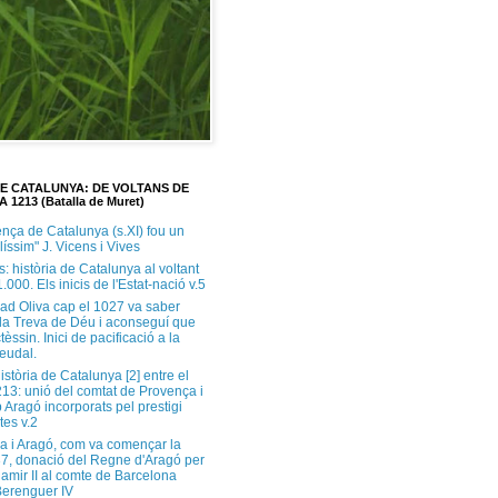
DE CATALUNYA: DE VOLTANS DE
A 1213 (Batalla de Muret)
ença de Catalunya (s.XI) fou un
ilíssim" J. Vicens i Vives
s: història de Catalunya al voltant
1.000. Els inicis de l'Estat-nació v.5
ad Oliva cap el 1027 va saber
 la Treva de Déu i aconseguí que
tèssin. Inici de pacificació a la
feudal.
història de Catalunya [2] entre el
213: unió del comtat de Provença i
 Aragó incorporats pel prestigi
tes v.2
a i Aragó, com va començar la
37, donació del Regne d'Aragó per
Ramir II al comte de Barcelona
erenguer IV