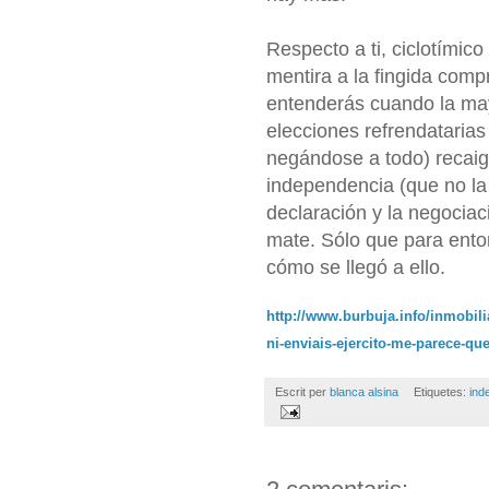
Respecto a ti, ciclotímic
mentira a la fingida compr
entenderás cuando la ma
elecciones refrendatarias
negándose a todo) recaig
independencia (que no la 
declaración y la negociac
mate. Sólo que para enton
cómo se llegó a ello.
http://www.burbuja.info/inmobil
ni-enviais-ejercito-me-parece-q
Escrit per
blanca alsina
Etiquetes:
ind