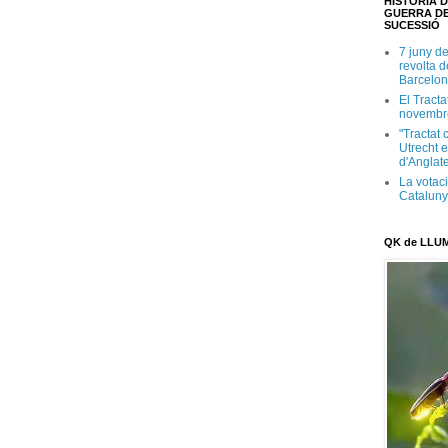
HISTÒRIA D
GUERRA DE
SUCESSIÓ
7 juny d
revolta 
Barcelon
El Tracta
novembr
"Tractat 
Utrecht e
d'Anglate
La votaci
Catalun
QK de LLU