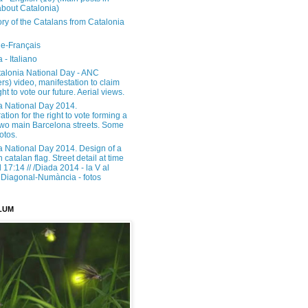
about Catalonia)
ory of the Catalans from Catalonia
e-Français
 - Italiano
alonia National Day - ANC
rs) video, manifestation to claim
ght to vote our future. Aerial views.
a National Day 2014.
tion for the right to vote forming a
 two main Barcelona streets. Some
otos.
a National Day 2014. Design of a
h catalan flag. Street detail at time
17:14 // /Diada 2014 - la V al
Diagonal-Numància - fotos
LUM