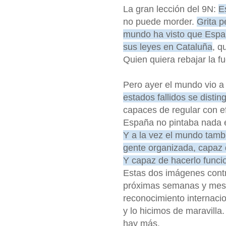
La gran lección del 9N:
E
no puede morder.
Grita p
mundo ha visto que Espa
sus leyes en Cataluña
, q
Quien quiera rebajar la f
Pero ayer el mundo vio a
estados fallidos se disti
capaces de regular con efi
España no pintaba nada en
Y a la vez el mundo tamb
gente organizada, capaz d
Y capaz de hacerlo funcio
Estas dos imágenes cont
próximas semanas y mese
reconocimiento internacio
y lo hicimos de maravill
hay más.