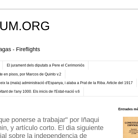
UM.ORG
gas - Fireflights
El jurament dels diputats a Pere el Cerimoniós
te en pisos, por Marcos de Quinto v.2
eix la (mala) administració d'Espanya, i alaba a Prat de la Riba. Article del 1917
ltant de l'any 1000. Els inicis de l'Estat-nació v.6
Entrades mé
que ponerse a trabajar" por Iñaqui
n, y artículo corto. El dia siguiente
cial sobre la independencia de