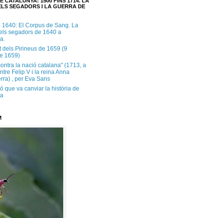
E CATALUNYA: 1500 FINS 1714. LA
LS SEGADORS I LA GUERRA DE
e 1640: El Corpus de Sang. La
dels segadors de 1640 a
a.
t dels Pirineus de 1659 (9
e 1659)
contra la nació catalana" (1713, a
ntre Felip V i la reina Anna
rra) , per Eva Sans
ó que va canviar la història de
ya
M