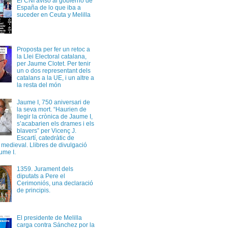
El CNI avisó al gobierno de
España de lo que iba a
suceder en Ceuta y Melilla
Proposta per fer un retoc a
la Llei Electoral catalana,
per Jaume Clotet. Per tenir
un o dos representant dels
catalans a la UE, i un altre a
la resta del món
Jaume I, 750 aniversari de
la seva mort. “Haurien de
llegir la crònica de Jaume I,
s’acabarien els drames i els
blavers” per Vicenç J.
Escartí, catedràtic de
a medieval. Llibres de divulgació
ume I.
1359. Jurament dels
diputats a Pere el
Cerimoniós, una declaració
de principis.
El presidente de Melilla
carga contra Sánchez por la