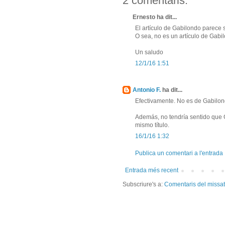
2 comentaris:
Ernesto ha dit...
El artículo de Gabilondo parece s
O sea, no es un artículo de Gabi
Un saludo
12/1/16 1:51
Antonio F.
ha dit...
Efectivamente. No es de Gabilon
Además, no tendría sentido que G
mismo título.
16/1/16 1:32
Publica un comentari a l'entrada
Entrada més recent
Subscriure's a:
Comentaris del missa