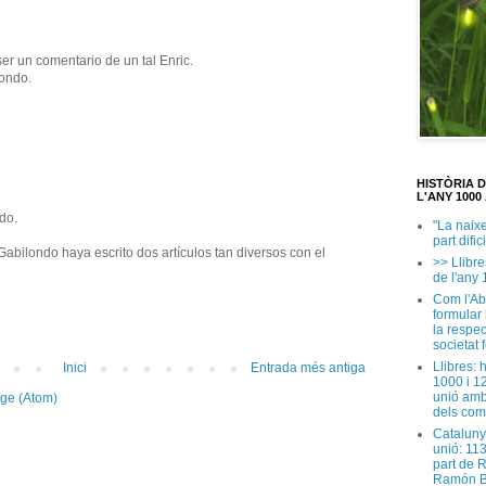
er un comentario de un tal Enric.
londo.
HISTÒRIA 
L'ANY 1000 
do.
"La naix
part dific
abilondo haya escrito dos artículos tan diversos con el
>> Llibre
de l'any 
Com l'Ab
formular
la respec
societat 
Llibres: 
Inici
Entrada més antiga
1000 i 1
unió amb
tge (Atom)
dels com
Cataluny
unió: 11
part de 
Ramón B