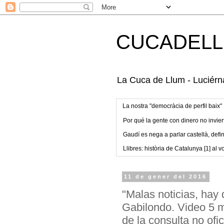
CUCADELL
La Cuca de Llum - Luciérna
La nostra "democràcia de perfil baix"
Por qué la gente con dinero no invier
Gaudí es nega a parlar castellà, defin
Llibres: història de Catalunya [1] al vo
11 de gener del 2016
"Malas noticias, hay 
Gabilondo. Video 5 mi
de la consulta no ofi