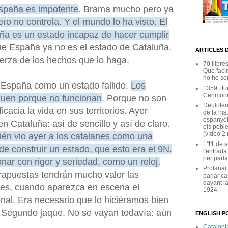
spaña es impotente
. Brama mucho pero ya
ero no controla. Y el mundo lo ha visto. El
ña es un estado incapaz de hacer cumplir
ue España ya no es el estado de Cataluña.
ARTICLES 
uerza de los hechos que lo haga.
70 llibre
Que facin
no ho son
 España como un estado fallido.
Los
1359. Ju
Cerimoni
nguen porque no funcionan
. Porque no son
Deulofeu
cacia la vida en sus territorios. Ayer
de la his
espanyol
 Cataluña: así de sencillo y así de claro.
els poble
(vídeo 2
ién vio ayer a los catalanes como una
L'11 de 
e construir un estado, que esto era el 9N.
l'entrada
per parla
nar con rigor y seriedad, como un reloj.
Profanar
rapuestas tendrán mucho valor las
parlar ca
davant la
s, cuando aparezca en escena el
1924.
nal. Era necesario que lo hiciéramos bien
a. Segundo jaque. No se vayan todavía: aún
ENGLISH PO
Catalonia