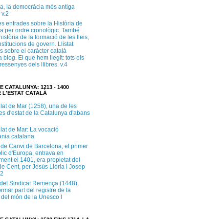
a, la democràcia més antiga
 v.2
s entrades sobre la Història de
a per ordre cronològic. També
història de la formació de les lleis,
institucions de govern. Llistat
s sobre el caràcter català
 blog. El que hem llegit: tots els
i ressenyes dels llibres. v.4
E CATALUNYA: 1213 - 1400
 L'ESTAT CATALÀ
lat de Mar (1258), una de les
es d'estat de la Catalunya d'abans
lat de Mar: La vocació
ània catalana
 de Canvi de Barcelona, el primer
lic d'Europa, entrava en
ment el 1401, era propietat del
e Cent, per Jesús Llòria i Josep
.2
e del Sindicat Remença (1448),
ormar part del registre de la
del món de la Unesco l