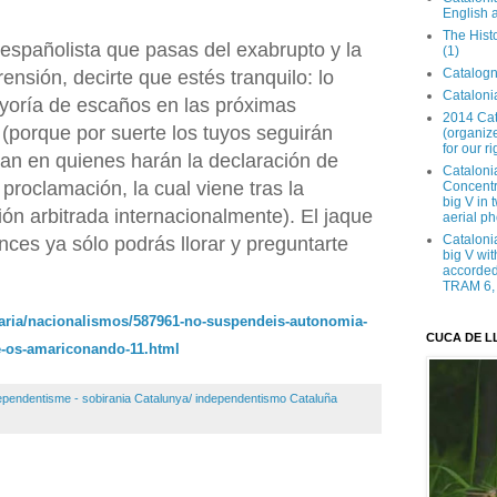
English 
The Hist
o españolista que pasas del exabrupto y la
(1)
Catalogn
ensión, decirte que estés tranquilo: lo
Catalonia
yoría de escaños en las próximas
2014 Cat
 (porque por suerte los tuyos seguirán
(organize
for our ri
an en quienes harán la declaración de
Cataloni
proclamación, la cual viene tras la
Concentra
big V in
ión arbitrada internacionalmente). El jaque
aerial ph
Cataloni
ces ya sólo podrás llorar y preguntarte
big V wit
accorded 
TRAM 6, 
iaria/nacionalismos/587961-no-suspendeis-autonomia-
CUCA DE L
ue-os-amariconando-11.html
ependentisme - sobirania Catalunya/ independentismo Cataluña