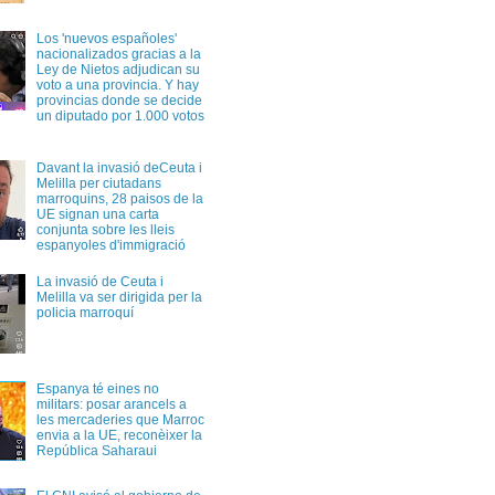
Los 'nuevos españoles'
nacionalizados gracias a la
Ley de Nietos adjudican su
voto a una provincia. Y hay
provincias donde se decide
un diputado por 1.000 votos
Davant la invasió deCeuta i
Melilla per ciutadans
marroquins, 28 paisos de la
UE signan una carta
conjunta sobre les lleis
espanyoles d'immigració
La invasió de Ceuta i
Melilla va ser dirigida per la
policia marroquí
Espanya té eines no
militars: posar arancels a
les mercaderies que Marroc
envia a la UE, reconèixer la
República Saharaui