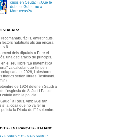
crisis en Ceuta: «¿Qué le
debe el Gobierno a
Marruecos?»
DESTACATS:
s recomanats, fàcils, entretinguts.
 lectors habituals als qui encara
. v.6
rament dels diputats a Pere el
ós, una declaració de principis.
 en el seu llibre "La matemàtica
tòria" va calcular que l'imperi
 colapsaria el 2029, i aleshores
s ibèrics serien lliures. Testimoni.
 min)
setembre de 1924 detenen Gaudí a
 de l'església de St.Just i Pastor,
r català amb la policia
 Gaudí, a Reus. Amb IA el fan
stellà, cosa que no va fer ni
 policia la Diada de l'11setembre
STS - EN FRANÇAIS - ITALIANO
 - English (10) (Main posts in