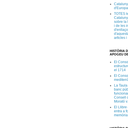
Cataluny
d'Europa
TOTES le
Cataluny
sobre la 
i de les 
d'enllaço
d'aquesta
articles 
HISTÒRIA D
APOGEU DE
El Conso
estructur
el 1714
El Conso
mediterr
La Taula
banc púb
funciona
Consell d
Morató v
El Llibr
entra a f
memòria 