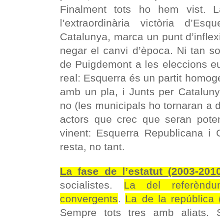
Finalment tots ho hem vist. La
l’extraordinària victòria d’Es
Catalunya, marca un punt d’infle
negar el canvi d’època. Ni tan sol
de Puigdemont a les eleccions e
real: Esquerra és un partit homoge
amb un pla, i Junts per Catalun
no (les municipals ho tornaran a 
actors que crec que seran pote
vinent: Esquerra Republicana i 
resta, no tant.
La fase de l’estatut (2003-201
socialistes.
La del referèndu
convergents
.
La de la república
Sempre tots tres amb aliats.