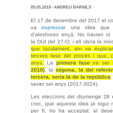
05.05.2019 - ANDREU BARNILS
El 17 de desembre del 2017 el c
va
expressar
una idea que 
d’aleshores ençà. No havien n
la DUI del 27-O, i ell obria la mir
que lúcidament, em va explica
tercera fase del procés i que, c
anys.
La
primera fase
va ser 
2010)
; la
segona, la del refer
tercera, seria la de la república
.
seran set anys (2017-2024).
Les eleccions del diumenge 28 d
crec, que aquesta idea ja sigui m
per fi, ho ha acceptat: el dese