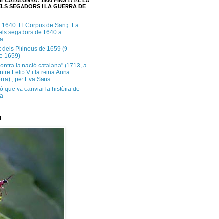
E CATALUNYA: 1500 FINS 1714. LA
LS SEGADORS I LA GUERRA DE
e 1640: El Corpus de Sang. La
dels segadors de 1640 a
a.
t dels Pirineus de 1659 (9
e 1659)
contra la nació catalana" (1713, a
ntre Felip V i la reina Anna
rra) , per Eva Sans
ó que va canviar la història de
ya
M