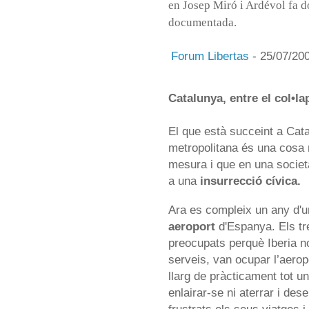
en Josep Miró i Ardévol fa d
documentada.
Forum Libertas
- 25/07/20
Catalunya, entre el col•lap
El que està succeint a Cata
metropolitana és una cosa
mesura i que en una socie
a una
insurrecció cívica.
Ara es compleix un any d'u
aeroport
d'Espanya. Els tre
preocupats perquè Iberia n
serveis, van ocupar l’aerop
llarg de pràcticament tot un
enlairar-se ni aterrar i de