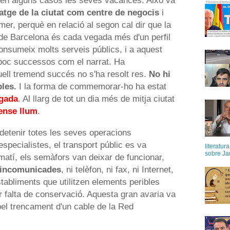
 i en alguns casos les seves vacances. Això va
atge de la ciutat com centre de negocis
i
rimer, perquè en relació al segon cal dir que la
 de Barcelona és cada vegada més d'un perfil
consumeix molts serveis públics, i a aquest
a poc successos com el narrat. Ha
uell tremend succés no s'ha resolt res.
No hi
les.
I la forma de commemorar-ho ha estat
gada
. Al llarg de tot un dia més de mitja ciutat
ense llum
.
detenir totes les seves operacions
especialistes, el transport públic es va
literatur
sobre Ja
l matí, els semàfors van deixar de funcionar,
 incomunicades
, ni telèfon, ni fax, ni Internet,
establiments que utilitzen elements peribles
r falta de conservació. Aquesta gran avaria va
pel trencament d'un cable de la Red