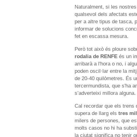
Naturalment, si les nostres
qualsevol dels afectats es
per a altre tipus de tasca, 
informar de solucions conc
fet en escassa mesura.
Però tot això és ploure sob
rodalia de RENFE
és un im
arribarà a l'hora o no, i alg
poden oscil·lar entre la mit
de 20-40 quilòmetres. És u
tercermundista, que s'ha an
s’adverteixi millora alguna.
Cal recordar que els trens 
supera de llarg els
tres mi
milers de persones, que est
molts casos no hi ha substitu
la ciutat significa no tenir 