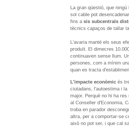
La gran qüestió, que ningú
sol cable pot desencadena
fins a
sis subcentrals dis
tècnics capaços de tallar l
L'avaria manté els seus ef
produït. El dimecres 10.0
continuaven sense llum. Un
persones, com a mínim una 
quan es tracta d'establimen
L'impacte econòmic
és tr
ciutadans, l'autoestima i l
major. Perquè no hi ha res
al Conseller d'Economia, Ca
troba en parador desconeg
altra, per a comportar-se c
això no pot ser, i que cal s