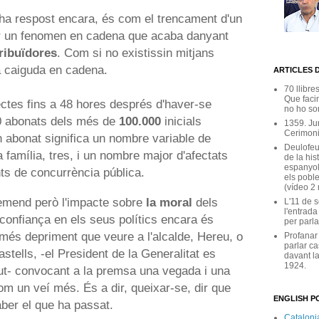
 ha respost encara, és com el trencament d'un
r un fenomen en cadena que acaba danyant
tribuïdores
. Com si no existissin mitjans
a caiguda en cadena.
ARTICLES 
70 llibre
Que facin
ectes fins a 48 hores després d'haver-se
no ho son
00 abonats dels més de
100.000
inicials
1359. Ju
Cerimoni
 abonat significa un nombre variable de
Deulofeu
família, tres, i un nombre major d'afectats
de la his
espanyol
ts de concurrència pública.
els poble
(vídeo 2
emend però l'impacte sobre
la moral
dels
L'11 de 
l'entrada
a confiança en els seus polítics encara és
per parla
 més depriment que veure a l'alcalde, Hereu, o
Profanar
parlar ca
stells, -el President de la Generalitat es
davant la
1924.
ut- convocant a la premsa una vegada i una
om un veí més. És a dir, queixar-se, dir que
ENGLISH PO
aber el que ha passat.
Catalonia