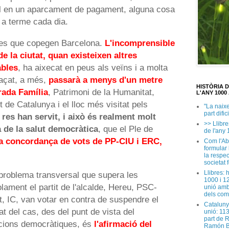
oral en un aparcament de pagament, alguna cosa
 a terme cada dia.
ses que copegen Barcelona.
L'incomprensible
de la ciutat, quan existeixen altres
ables
, ha aixecat en peus als veïns i a molta
raçat, a més,
passarà a menys d'un metre
HISTÒRIA 
rada Família
, Patrimoni de la Humanitat,
L'ANY 1000 
de Catalunya i el lloc més visitat pels
"La naix
part dific
 res han servit, i això és realment molt
>> Llibre
a de la salut democràtica
, que el Ple de
de l'any 
ta concordança de vots de PP-CIU i ERC,
Com l'Ab
formular
la respec
societat 
Llibres: 
problema transversal que supera les
1000 i 1
olament el partit de l'alcalde, Hereu, PSC-
unió amb
dels com
it, IC, van votar en contra de suspendre el
Cataluny
at del cas, des del punt de vista del
unió: 11
part de 
ucions democràtiques, és
l'afirmació del
Ramón B