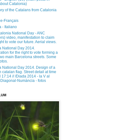
about Catalonia)
ory of the Catalans from Catalonia
e-Français
 - Italiano
alonia National Day - ANC
rs) video, manifestation to claim
ght to vote our future. Aerial views.
a National Day 2014.
tion for the right to vote forming a
 two main Barcelona streets. Some
otos.
a National Day 2014. Design of a
h catalan flag. Street detail at time
17:14 // /Diada 2014 - la V al
Diagonal-Numància - fotos
LUM