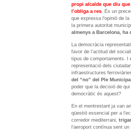
propi alcalde que diu que
l’obliga a res
. És un preced
que expressa l'opinió de la
la primera autoritat municip
almenys a Barcelona, ha 
La democràcia representat
favor de l’actitud del soci
tipus de comportaments. I 
representació dels ciutadan
infraestructures ferroviàrie
del “no” del Ple Municipa
poder que la decisió de qui
democràtic és aquest?
En el mentrestant ja van a
qüestió essencial per a l'ec
corredor mediterrani,
triga
l'aeroport contínua sent un