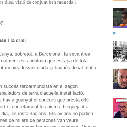
os dies, visió de conjunt ben raonada i
07
!!!
se i la crisi
lunya, sobretot, a Barcelona i la seva àrea
 realment escandalosa que escapa de tota
tat menys desvinculada ja hagués donat motiu
n succés tercermundista en el segon
balladors de terra d'aquella instal·lació,
o havia guanyat el concurs que presta dits
ort i concretament les pistes, bloquejant al
 dia, les instal·lacions. Els avions no podien
senes de milers de persones van veure