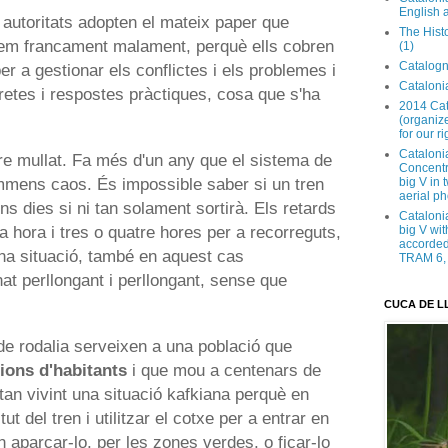
English 
 autoritats adopten el mateix paper que
The Hist
tem francament malament, perquè ells cobren
(1)
Catalogn
per a gestionar els conflictes i els problemes i
Catalonia
retes i respostes pràctiques, cosa que s'ha
2014 Cat
(organize
for our ri
Cataloni
re mullat. Fa més d'un any que el sistema de
Concentra
mens caos. És impossible saber si un tren
big V in
aerial ph
uns dies si ni tan solament sortirà. Els retards
Cataloni
ja hora i tres o quatre hores per a recorreguts,
big V wit
accorded 
na situació, també en aquest cas
TRAM 6, 
at perllongant i perllongant, sense que
CUCA DE L
de rodalia serveixen a una població que
lions d'habitants
i que mou a centenars de
an vivint una situació kafkiana perquè en
t del tren i utilitzar el cotxe per a entrar en
on aparcar-lo, per les zones verdes, o ficar-lo