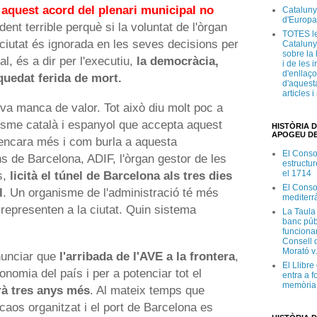
 aquest acord del plenari municipal no
Cataluny
d'Europa
ent terrible perquè si la voluntat de l'òrgan
TOTES le
 ciutat és ignorada en les seves decisions per
Cataluny
sobre la 
al, és a dir per l'executiu,
la democràcia,
i de les 
d'enllaço
quedat ferida de mort.
d'aquesta
articles 
iva manca de valor
. Tot això diu molt poc a
alisme català i espanyol que accepta aquest
HISTÒRIA D
APOGEU DE
encara més i com burla a aquesta
El Conso
s de Barcelona, ADIF, l'òrgan gestor de les
estructur
el 1714
s,
licità el túnel de Barcelona als tres dies
El Conso
l
. Un organisme de l'administració té més
mediterr
 representen a la ciutat. Quin sistema
La Taula
banc púb
funciona
Consell d
Morató v
nunciar que
l'arribada de l'AVE a la frontera
,
El Llibr
onomia del país i per a potenciar tot el
entra a f
memòria 
rà tres anys més
. Al mateix temps que
 caos organitzat i el port de Barcelona es