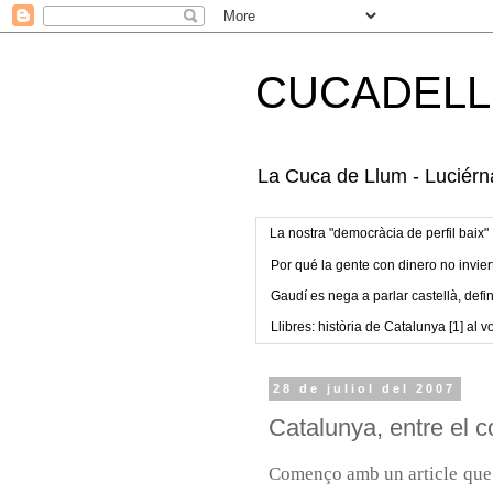
CUCADELL
La Cuca de Llum - Luciérna
La nostra "democràcia de perfil baix"
Por qué la gente con dinero no invier
Gaudí es nega a parlar castellà, defin
Llibres: història de Catalunya [1] al vo
28 de juliol del 2007
Catalunya, entre el col
Començo amb un
article
que