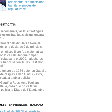
reincidents. si aquests han
tramitat el procés de
regulatització
DESTACATS:
s recomanats, fàcils, entretinguts.
 lectors habituals als qui encara
. v.6
rament dels diputats a Pere el
ós, una declaració de principis.
 en el seu llibre "La matemàtica
tòria" va calcular que l'imperi
 colapsaria el 2029, i aleshores
s ibèrics serien lliures. Testimoni.
 min)
setembre de 1924 detenen Gaudí a
 de l'església de St.Just i Pastor,
r català amb la policia
 Gaudí, a Reus. Amb IA el fan
stellà, cosa que no va fer ni
 policia la Diada de l'11setembre
STS - EN FRANÇAIS - ITALIANO
 - English (10) (Main posts in