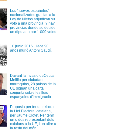
Los 'nuevos españoles'
nacionalizados gracias a la
Ley de Nietos adjudican su
voto a una provincia. Y hay
provincias donde se decide
un diputado por 1.000 votos
10 junio 2016. Hace 90
años murió Antoni Gaudí.
Davant la invasió deCeuta i
Melilla per ciutadans
marroquins, 28 paisos de la
UE signan una carta
conjunta sobre les lleis
espanyoles d'immigració
Proposta per fer un retoc a
la Llei Electoral catalana,
per Jaume Clotet. Per tenir
un o dos representant dels
catalans a la UE, i un altre a
la resta del món