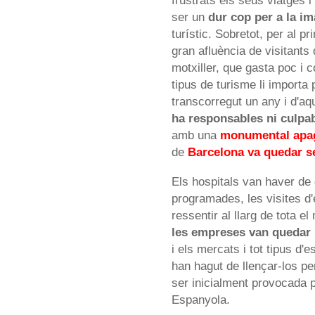
frustrats els seus viatges
ser un
dur cop per a la im
turístic. Sobretot, per al p
gran afluència de visitants
motxiller, que gasta poc i 
tipus de turisme li import
transcorregut un any i d'aq
ha responsables ni culpab
amb una
monumental apa
de
Barcelona va quedar s
Els hospitals van haver de 
programades, les visites d'
ressentir al llarg de tota e
les empreses van quedar
i els mercats i tot tipus d'
han hagut de llençar-los pe
ser inicialment provocada 
Espanyola.