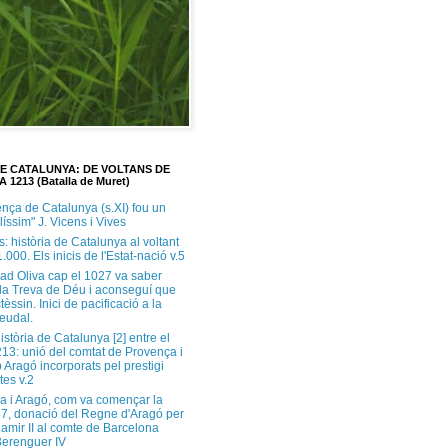
DE CATALUNYA: DE VOLTANS DE
A 1213 (Batalla de Muret)
ença de Catalunya (s.XI) fou un
ilíssim" J. Vicens i Vives
s: història de Catalunya al voltant
1.000. Els inicis de l'Estat-nació v.5
ad Oliva cap el 1027 va saber
 la Treva de Déu i aconseguí que
tèssin. Inici de pacificació a la
feudal.
història de Catalunya [2] entre el
213: unió del comtat de Provença i
 Aragó incorporats pel prestigi
tes v.2
a i Aragó, com va començar la
37, donació del Regne d'Aragó per
Ramir II al comte de Barcelona
erenguer IV