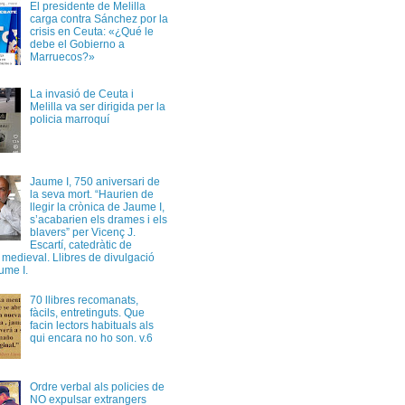
El presidente de Melilla
carga contra Sánchez por la
crisis en Ceuta: «¿Qué le
debe el Gobierno a
Marruecos?»
La invasió de Ceuta i
Melilla va ser dirigida per la
policia marroquí
Jaume I, 750 aniversari de
la seva mort. “Haurien de
llegir la crònica de Jaume I,
s’acabarien els drames i els
blavers” per Vicenç J.
Escartí, catedràtic de
a medieval. Llibres de divulgació
ume I.
70 llibres recomanats,
fàcils, entretinguts. Que
facin lectors habituals als
qui encara no ho son. v.6
Ordre verbal als policies de
NO expulsar extrangers