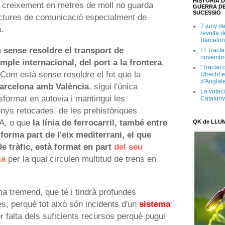
HISTÒRIA D
eu creixement en metres de moll no guarda
GUERRA DE
SUCESSIÓ
uctures de comunicació especialment de
7 juny d
.
revolta 
Barcelon
à
sense resoldre el transport de
El Tracta
novembr
mple internacional, del port a la frontera
,
"Tractat 
Com està sense resoldre el fet que la
Utrecht e
d'Anglate
Barcelona amb València
, sigui l'única
La votaci
format en autovia i mantingui les
Catalun
nys retocades, de les prehistòriques
IA, o que
la línia de ferrocarril, també entre
QK de LLU
forma part de l'eix mediterrani, el que
de tràfic, està format en part
del seu
ia
per la qual circulen multitud de trens en
a tremend, que té i tindrà profundes
, perquè tot això són incidents d'un
sistema
r falta dels suficients recursos perquè pugui