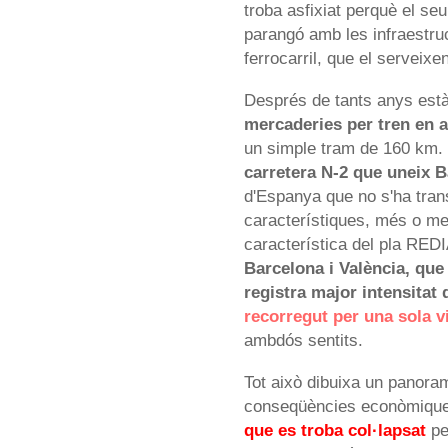
troba asfixiat perquè el s
parangó amb les infraestr
ferrocarril, que el serveixen
Després de tants anys est
mercaderies per tren en a
un simple tram de 160 km. 
carretera N-2 que uneix 
d'Espanya que no s'ha trans
característiques, més o me
característica del pla RED
Barcelona i València, que 
registra major intensitat 
recorregut per una sola v
ambdós sentits.
Tot això dibuixa un panoram
conseqüències econòmiques
que es troba col·lapsat
pe