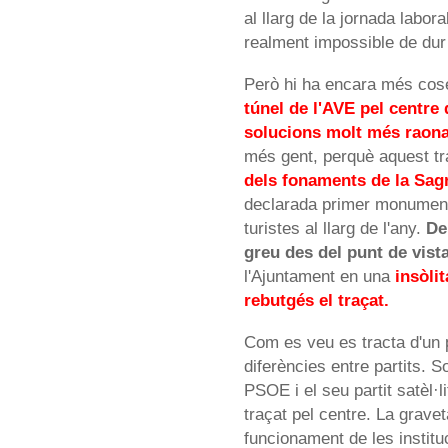
al llarg de la jornada lab
realment impossible de dur
Però hi ha encara més co
túnel de l'AVE pel centre 
solucions molt més raon
més gent, perquè aquest t
dels fonaments de la Sag
declarada primer monument 
turistes al llarg de l'any.
De
greu des del punt de vist
l'Ajuntament en una
insòli
rebutgés el traçat.
Com es veu es tracta d'un 
diferències entre partits. S
PSOE i el seu partit satèl·l
traçat pel centre. La gravet
funcionament de les instit