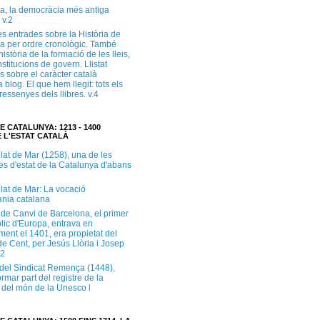
a, la democràcia més antiga
 v.2
s entrades sobre la Història de
a per ordre cronològic. També
història de la formació de les lleis,
institucions de govern. Llistat
s sobre el caràcter català
 blog. El que hem llegit: tots els
i ressenyes dels llibres. v.4
E CATALUNYA: 1213 - 1400
 L'ESTAT CATALÀ
lat de Mar (1258), una de les
es d'estat de la Catalunya d'abans
lat de Mar: La vocació
ània catalana
 de Canvi de Barcelona, el primer
lic d'Europa, entrava en
ment el 1401, era propietat del
e Cent, per Jesús Llòria i Josep
.2
e del Sindicat Remença (1448),
ormar part del registre de la
del món de la Unesco l