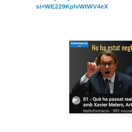
si=WE229KplvWtWV4eX