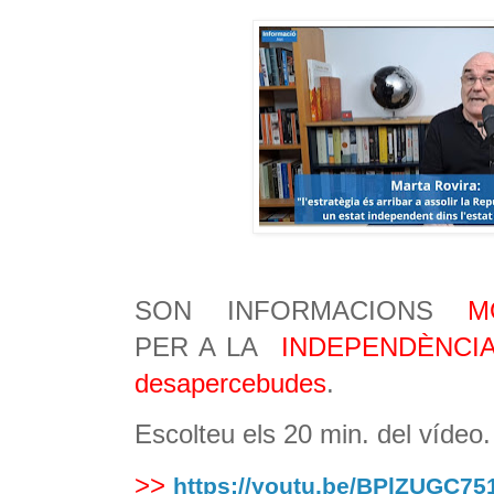
SON INFORMACIONS
M
PER A LA
INDEPENDÈNCI
desapercebudes
.
Escolteu els 20 min. del vídeo.
>>
https://youtu.be/BPlZUGC75