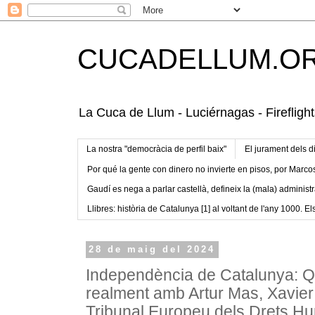
CUCADELLUM.O
La Cuca de Llum - Luciérnagas - Fireflight
La nostra "democràcia de perfil baix"
El jurament dels d
Por qué la gente con dinero no invierte en pisos, por Marco
Gaudí es nega a parlar castellà, defineix la (mala) administr
Llibres: història de Catalunya [1] al voltant de l'any 1000. Els
28 de maig del 2024
Independència de Catalunya: Q
realment amb Artur Mas, Xavier
Tribunal Europeu dels Drets H