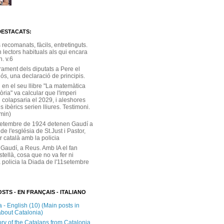
DESTACATS:
s recomanats, fàcils, entretinguts.
 lectors habituals als qui encara
. v.6
rament dels diputats a Pere el
ós, una declaració de principis.
 en el seu llibre "La matemàtica
tòria" va calcular que l'imperi
 colapsaria el 2029, i aleshores
s ibèrics serien lliures. Testimoni.
 min)
setembre de 1924 detenen Gaudí a
 de l'església de St.Just i Pastor,
r català amb la policia
 Gaudí, a Reus. Amb IA el fan
stellà, cosa que no va fer ni
 policia la Diada de l'11setembre
STS - EN FRANÇAIS - ITALIANO
 - English (10) (Main posts in
about Catalonia)
ory of the Catalans from Catalonia