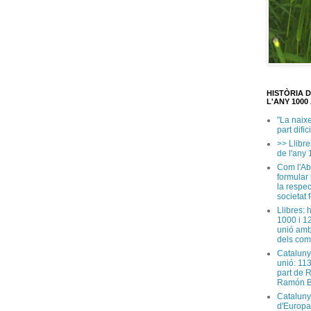
HISTÒRIA 
L'ANY 1000 
"La naix
part dific
>> Llibre
de l'any 
Com l'Ab
formular
la respec
societat 
Llibres: 
1000 i 1
unió amb
dels com
Cataluny
unió: 11
part de 
Ramón B
Cataluny
d'Europa