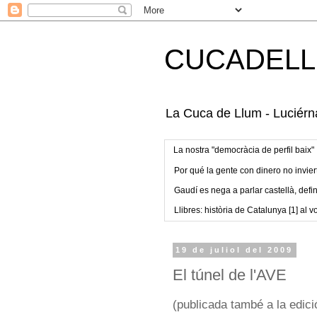
CUCADELL
La Cuca de Llum - Luciérna
La nostra "democràcia de perfil baix"
Por qué la gente con dinero no invier
Gaudí es nega a parlar castellà, defin
Llibres: història de Catalunya [1] al vo
19 de juliol del 2009
El túnel de l'AVE
(publicada també a la edici