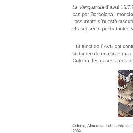
La Vanguardia
d´avui 16.7.
pas per Barcelona i mencion
l'assumpte s´hi està discut
els següents punts tantes
- El túnel de l´AVE pel cent
dictamen de una gran major
Colonia, les cases afectade
Colonia, Alemania. Foto aérea de l´
2009.