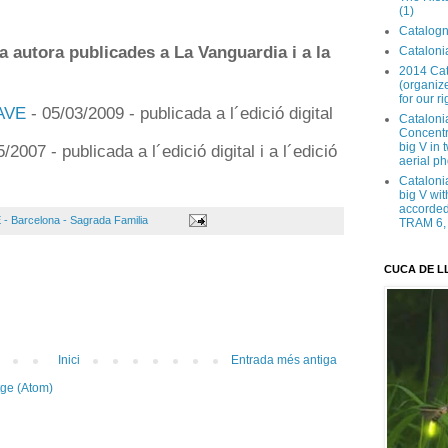
(1)
Catalogn
xa autora publicades a La Vanguardia i a la
Catalonia
2014 Cat
(organize
for our ri
'AVE
- 05/03/2009 - publicada a l´edició digital
Cataloni
Concentra
big V in
5/2007 - publicada a l´edició digital i a l´edició
aerial ph
Cataloni
big V wit
accorded 
 - Barcelona - Sagrada Familia
TRAM 6, 
CUCA DE L
Inici
Entrada més antiga
tge (Atom)