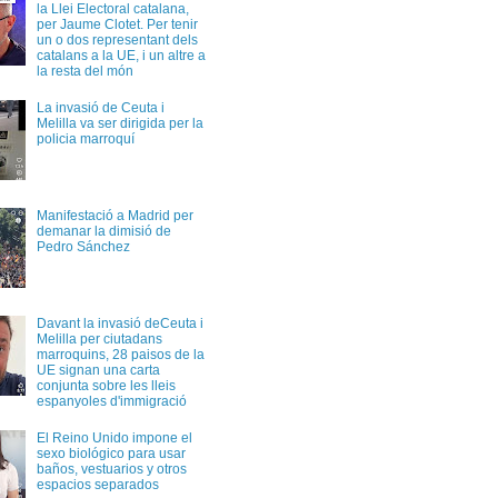
la Llei Electoral catalana,
per Jaume Clotet. Per tenir
un o dos representant dels
catalans a la UE, i un altre a
la resta del món
La invasió de Ceuta i
Melilla va ser dirigida per la
policia marroquí
Manifestació a Madrid per
demanar la dimisió de
Pedro Sánchez
Davant la invasió deCeuta i
Melilla per ciutadans
marroquins, 28 paisos de la
UE signan una carta
conjunta sobre les lleis
espanyoles d'immigració
El Reino Unido impone el
sexo biológico para usar
baños, vestuarios y otros
espacios separados