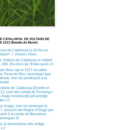
DE CATALUNYA: DE VOLTANS DE
A 1213 (Batalla de Muret)
ença de Catalunya (s.XI) fou un
ilíssim" J. Vicens i Vives
s: història de Catalunya al voltant
1.000. Els inicis de l'Estat-nació v.5
ad Oliva cap el 1027 va saber
 la Treva de Déu i aconseguí que
tèssin. Inici de pacificació a la
feudal.
història de Catalunya [2] entre el
213: unió del comtat de Provença i
 Aragó incorporats pel prestigi
tes v.2
a i Aragó, com va començar la
37, donació del Regne d'Aragó per
Ramir II al comte de Barcelona
erenguer IV
a, la democràcia més antiga
 v.2