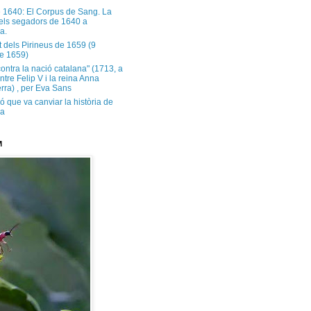
e 1640: El Corpus de Sang. La
dels segadors de 1640 a
a.
t dels Pirineus de 1659 (9
e 1659)
contra la nació catalana" (1713, a
ntre Felip V i la reina Anna
rra) , per Eva Sans
ó que va canviar la història de
ya
M