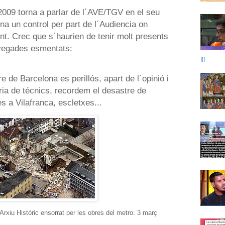
2009 torna a parlar de l´AVE/TGV en el seu
a un control per part de l´Audiencia on
int. Crec que s´haurien de tenir molt presents
 vegades esmentats:
!!!
re de Barcelona es perillós, apart de l´opinió i
ia de técnics, recordem el desastre de
s a Vilafranca, escletxes...
Arxiu Históric ensorrat per les obres del metro. 3 març