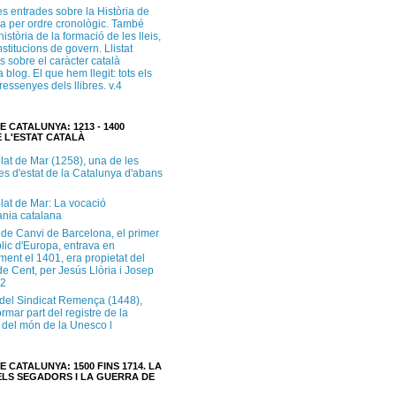
s entrades sobre la Història de
a per ordre cronològic. També
història de la formació de les lleis,
institucions de govern. Llistat
s sobre el caràcter català
 blog. El que hem llegit: tots els
i ressenyes dels llibres. v.4
E CATALUNYA: 1213 - 1400
 L'ESTAT CATALÀ
lat de Mar (1258), una de les
es d'estat de la Catalunya d'abans
lat de Mar: La vocació
ània catalana
 de Canvi de Barcelona, el primer
lic d'Europa, entrava en
ment el 1401, era propietat del
e Cent, per Jesús Llòria i Josep
.2
e del Sindicat Remença (1448),
ormar part del registre de la
del món de la Unesco l
E CATALUNYA: 1500 FINS 1714. LA
LS SEGADORS I LA GUERRA DE