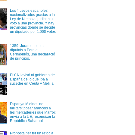
Los 'nuevos españoles'
nacionalizados gracias a la
Ley de Nietos adjudican su
voto a una provincia. Y hay
provincias donde se decide
un diputado por 1.000 votos
1359. Jurament dels
diputats a Pere el
Cerimoniós, una declaració
de principis.
El CNI avisó al gobierno de
España de lo que iba a
suceder en Ceuta y Melilla
Espanya té eines no
militars: posar arancels a
les mercaderies que Marroc
envia a la UE, reconèixer la
República Saharaui
Proposta per fer un retoc a