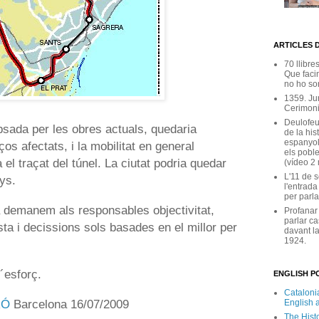
ARTICLES 
70 llibre
Que facin
no ho son
1359. Ju
Cerimoni
Deulofeu
apsada per les obres actuals, quedaria
de la his
espanyol
s afectats, i la mobilitat en general
els poble
 el traçat del túnel. La ciutat podria quedar
(vídeo 2
L'11 de 
ys.
l'entrada
per parla
 demanem als responsables objectivitat,
Profanar
parlar ca
sta i decissions sols basades en el millor per
davant la
1924.
l´esforç.
ENGLISH PO
Catalonia
RÓ
Barcelona 16/07/2009
English 
The Hist