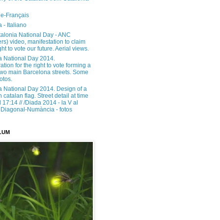
e-Français
 - Italiano
alonia National Day - ANC
rs) video, manifestation to claim
ght to vote our future. Aerial views.
a National Day 2014.
tion for the right to vote forming a
 two main Barcelona streets. Some
otos.
a National Day 2014. Design of a
h catalan flag. Street detail at time
17:14 // /Diada 2014 - la V al
Diagonal-Numància - fotos
LUM