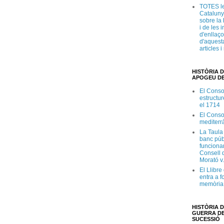
TOTES le
Cataluny
sobre la 
i de les 
d'enllaço
d'aquesta
articles 
HISTÒRIA D
APOGEU DE
El Conso
estructur
el 1714
El Conso
mediterr
La Taula
banc púb
funciona
Consell d
Morató v
El Llibr
entra a f
memòria 
HISTÒRIA D
GUERRA DE
SUCESSIÓ