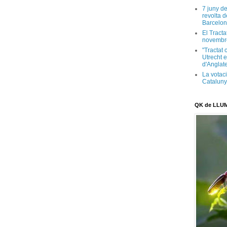
7 juny d
revolta 
Barcelon
El Tracta
novembr
"Tractat 
Utrecht e
d'Anglate
La votaci
Catalun
QK de LLU