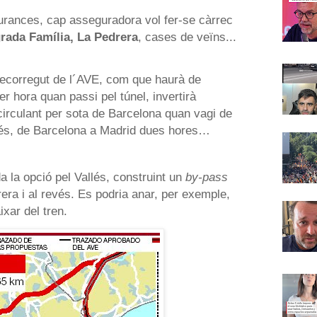
urances, cap asseguradora vol fer-se càrrec
rada Família, La Pedrera
, cases de veïns...
recorregut de l´AVE, com que haurà de
er hora quan passi pel túnel, invertirà
rculant per sota de Barcelona quan vagi de
vés, de Barcelona a Madrid dues hores…
 la opció pel Vallés, construint un
by-pass
era i al revés. Es podria anar, per exemple,
ixar del tren.