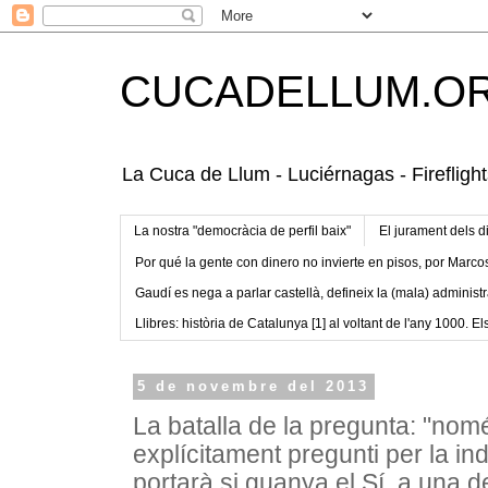
CUCADELLUM.O
La Cuca de Llum - Luciérnagas - Fireflight
La nostra "democràcia de perfil baix"
El jurament dels d
Por qué la gente con dinero no invierte en pisos, por Marco
Gaudí es nega a parlar castellà, defineix la (mala) administr
Llibres: història de Catalunya [1] al voltant de l'any 1000. Els
5 de novembre del 2013
La batalla de la pregunta: "no
explícitament pregunti per la i
portarà si guanya el Sí, a una d