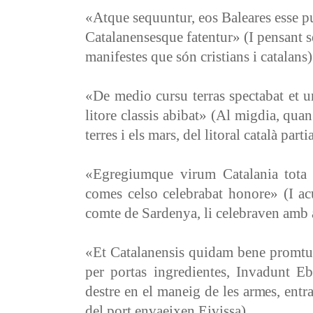
«Atque sequuntur, eos Baleares esse pu
Catalanensesque fatentur» (I pensant se
manifestes que són cristians i catalans)
«De medio cursu terras spectabat et 
litore classis abibat» (Al migdia, quan
terres i els mars, del litoral català part
«Egregiumque virum Catalania tota 
comes celso celebrabat honore» (I ac
comte de Sardenya, li celebraven amb 
«Et Catalanensis quidam bene promtus 
per portas ingredientes, Invadunt E
destre en el maneig de les armes, entra
del port envaeixen Eivissa)