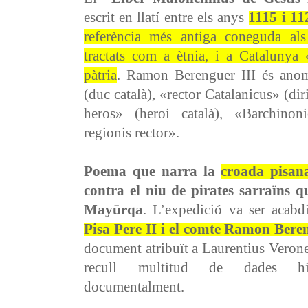
escrit en llatí entre els anys
1115 i 11
referència més antiga coneguda als 
tractats com a ètnia, i a Catalunya
pàtria
. Ramon Berenguer III és anom
(duc català), «rector Catalanicus» (dir
heros» (heroi català), «Barchino
regionis rector».
Poema que narra la
croada pisan
contra el niu de pirates sarraïns 
Mayūrqa
. L’expedició va ser acabdi
Pisa Pere II i el comte Ramon Bere
document atribuït a Laurentius Verone
recull multitud de dades hist
documentalment.