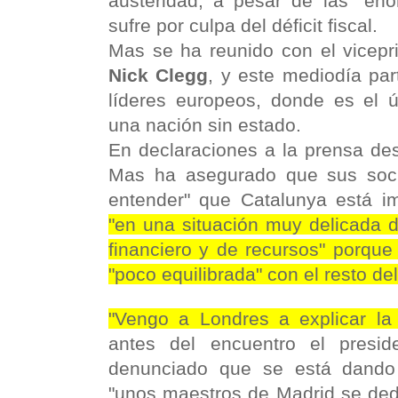
austeridad, a pesar de las "eno
sufre por culpa del déficit fiscal.
Mas se ha reunido con el vicepri
Nick Clegg
, y este mediodía par
líderes europeos, donde es el ú
una nación sin estado.
En declaraciones a la prensa desd
Mas ha asegurado que sus soc
entender" que Catalunya está im
"en una situación muy delicada d
financiero y de recursos" porque
"poco equilibrada" con el resto de
"Vengo a Londres a explicar la
antes del encuentro el presid
denunciado que se está dando
"unos maestros de Madrid se dedi