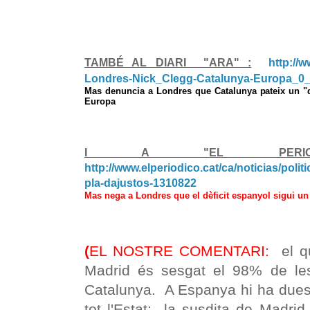
http://w
TAMBÉ AL DIARI "ARA" :
Londres-Nick_Clegg-Catalunya-Europa_0_
Mas denuncia a Londres que Catalunya pateix un "d
Europa
I A "EL PERIODIC
http://www.elperiodico.cat/ca/noticias/poli
pla-dajustos-1310822
Mas nega a Londres que el dèficit espanyol sigui u
(
EL NOSTRE COMENTARI:
el qu
Madrid és sesgat el 98% de le
Catalunya. A Espanya hi ha dues
tot l'Estat: la susdita de Madri