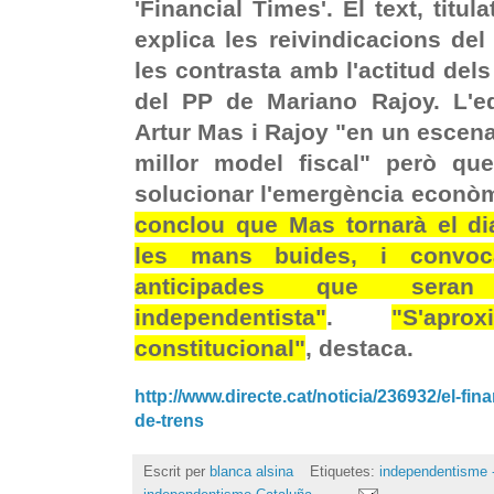
'Financial Times'. El text, titul
explica les reivindicacions del
les contrasta amb l'actitud del
del PP de Mariano Rajoy. L'ed
Artur Mas i Rajoy "en un escena
millor model fiscal" però que
solucionar l'emergència econò
conclou que Mas tornarà el d
les mans buides, i convoc
anticipades que sera
independentista"
.
"S'apr
constitucional"
, destaca.
http://www.directe.cat/noticia/236932/el-fin
de-trens
Escrit per
blanca alsina
Etiquetes:
independentisme -