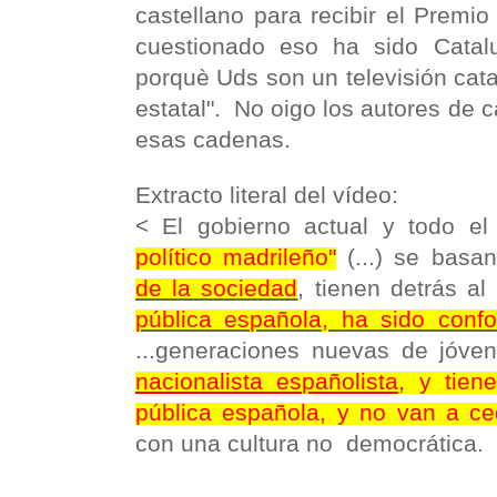
castellano para recibir el Premi
cuestionado eso ha sido Catal
porquè Uds son un televisión cat
estatal". No oigo los autores de 
esas cadenas.
Extracto literal del vídeo:
< El gobierno actual y todo e
político madrileño"
(...) se bas
de la sociedad
, tienen detrás a
pública española,
ha sido conf
...generaciones nuevas de jóven
nacionalista españolista
, y tien
pública española, y no van a ce
con una cultura no democrática.