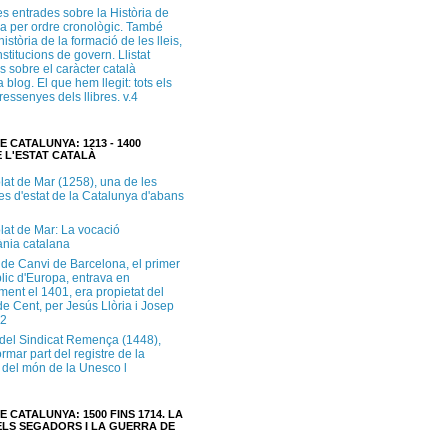
s entrades sobre la Història de
a per ordre cronològic. També
història de la formació de les lleis,
institucions de govern. Llistat
s sobre el caràcter català
 blog. El que hem llegit: tots els
i ressenyes dels llibres. v.4
E CATALUNYA: 1213 - 1400
 L'ESTAT CATALÀ
lat de Mar (1258), una de les
es d'estat de la Catalunya d'abans
lat de Mar: La vocació
ània catalana
 de Canvi de Barcelona, el primer
lic d'Europa, entrava en
ment el 1401, era propietat del
e Cent, per Jesús Llòria i Josep
.2
e del Sindicat Remença (1448),
ormar part del registre de la
del món de la Unesco l
E CATALUNYA: 1500 FINS 1714. LA
LS SEGADORS I LA GUERRA DE