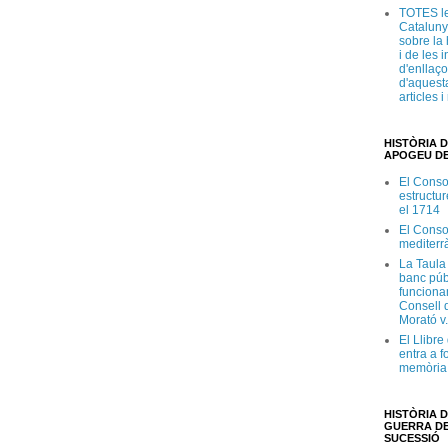
TOTES le
Cataluny
sobre la 
i de les 
d'enllaço
d'aquesta
articles 
HISTÒRIA D
APOGEU DE
El Conso
estructur
el 1714
El Conso
mediterr
La Taula
banc púb
funciona
Consell d
Morató v
El Llibr
entra a f
memòria 
HISTÒRIA D
GUERRA DE
SUCESSIÓ