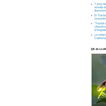
7 juny d
revolta 
Barcelon
El Tracta
novembr
"Tractat 
Utrecht e
d'Anglate
La votaci
Catalun
QK de LLU