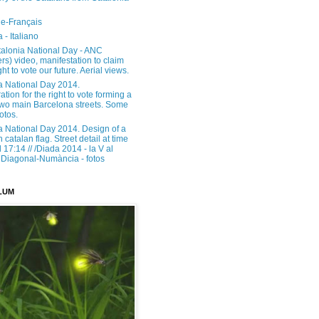
e-Français
 - Italiano
alonia National Day - ANC
rs) video, manifestation to claim
ght to vote our future. Aerial views.
a National Day 2014.
tion for the right to vote forming a
 two main Barcelona streets. Some
otos.
a National Day 2014. Design of a
h catalan flag. Street detail at time
17:14 // /Diada 2014 - la V al
Diagonal-Numància - fotos
LUM