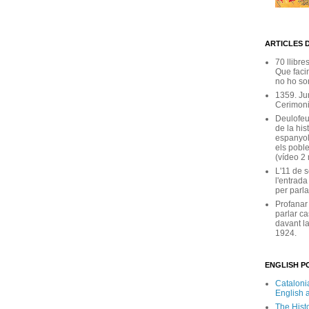
ARTICLES 
70 llibre
Que facin
no ho son
1359. Ju
Cerimoni
Deulofeu
de la his
espanyol
els poble
(vídeo 2
L'11 de 
l'entrada
per parla
Profanar
parlar ca
davant la
1924.
ENGLISH PO
Catalonia
English 
The Hist