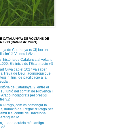
DE CATALUNYA: DE VOLTANS DE
A 1213 (Batalla de Muret)
ença de Catalunya (s.XI) fou un
ilíssim" J. Vicens i Vives
s: història de Catalunya al voltant
1.000. Els inicis de l'Estat-nació v.5
ad Oliva cap el 1027 va saber
 la Treva de Déu i aconseguí que
tèssin. Inici de pacificació a la
feudal.
història de Catalunya [2] entre el
213: unió del comtat de Provença i
 Aragó incorporats pel prestigi
tes v.2
a i Aragó, com va començar la
37, donació del Regne d'Aragó per
Ramir II al comte de Barcelona
erenguer IV
a, la democràcia més antiga
 v.2