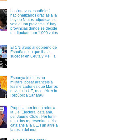
Los 'nuevos españoles'
nacionalizados gracias a la
Ley de Nietos adjudican su
voto a una provincia. Y hay
provincias donde se decide
un diputado por 1.000 votos
El CNI avisó al gobierno de
España de lo que iba a
suceder en Ceuta y Melilla
Espanya té eines no
militars: posar arancels a
les mercaderies que Marroc
envia a la UE, reconèixer la
República Saharaui
Proposta per fer un retoc a
la Llei Electoral catalana,
per Jaume Clotet. Per tenir
un o dos representant dels
catalans a la UE, i un altre a
la resta del món