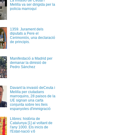
La invasió de Ceuta i
Melilla va ser dirigida per la
policia marroquí
1359. Jurament dels
diputats a Pere el
Cerimoniós, una declaració
de principis.
Manifestació a Madrid per
demanar la dimisió de
Pedro Sánchez
Davant la invasió deCeuta i
Melilla per ciutadans
marroquins, 28 paisos de la
UE signan una carta
conjunta sobre les lleis
espanyoles d'immigració
Llibres: història de
Catalunya [1] al voltant de
l'any 1000. Els inicis de
l'Estat-nació v.6