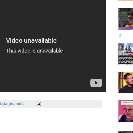
!!!
logía i economía