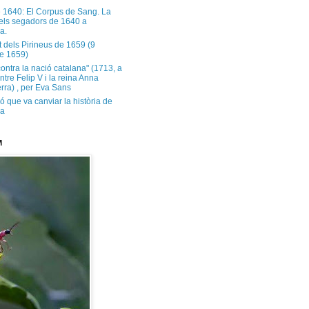
e 1640: El Corpus de Sang. La
dels segadors de 1640 a
a.
t dels Pirineus de 1659 (9
e 1659)
contra la nació catalana" (1713, a
ntre Felip V i la reina Anna
rra) , per Eva Sans
ó que va canviar la història de
ya
M