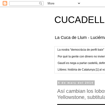
CUCADELL
La Cuca de Llum - Luciérna
La nostra "democràcia de perfil baix"
Por qué la gente con dinero no invier
Gaudí es nega a parlar castellà, defin
Llibres: història de Catalunya [1] al vo
6 de març del 2014
Así cambian los lobos
Yellowstone, subtitul