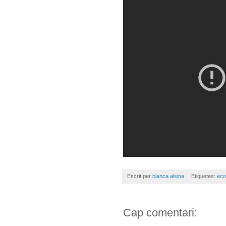
Escrit per
blanca alsina
Etiquetes:
eco
Cap comentari: