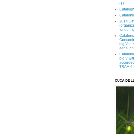
(1)
Catalogn
Catalonia
2014 Cat
(organize
for our ri
Cataloni
Concentra
big V in
aerial ph
Cataloni
big V wit
accorded 
TRAM 6, 
CUCA DE L