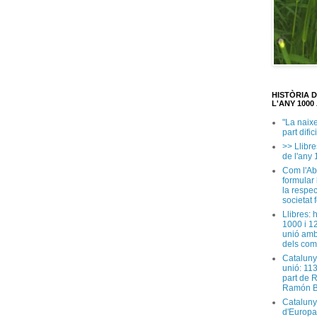
HISTÒRIA 
L'ANY 1000 
"La naix
part dific
>> Llibre
de l'any 
Com l'Ab
formular
la respec
societat 
Llibres: 
1000 i 1
unió amb
dels com
Cataluny
unió: 11
part de 
Ramón B
Cataluny
d'Europa