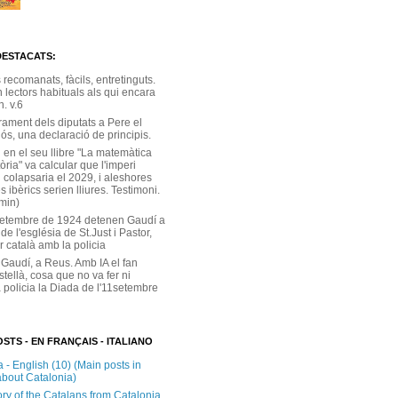
DESTACATS:
s recomanats, fàcils, entretinguts.
 lectors habituals als qui encara
. v.6
rament dels diputats a Pere el
ós, una declaració de principis.
 en el seu llibre "La matemàtica
tòria" va calcular que l'imperi
 colapsaria el 2029, i aleshores
s ibèrics serien lliures. Testimoni.
 min)
setembre de 1924 detenen Gaudí a
 de l'església de St.Just i Pastor,
r català amb la policia
 Gaudí, a Reus. Amb IA el fan
stellà, cosa que no va fer ni
 policia la Diada de l'11setembre
STS - EN FRANÇAIS - ITALIANO
 - English (10) (Main posts in
about Catalonia)
ory of the Catalans from Catalonia