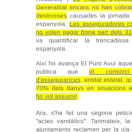
Generalitat encara no han cobra
destrosses
causades la jornada d
espanyola.
Les asseguradores co
no volen pagar bona part dels 3
va quantificar la trencadissa
espanyola.
Així ho avança El Punt Avui aque
publica que
el consorc
d'assegurances
, entitat estatal,
70% dels danys en situacions e
ho vol assumir
.
Ara, s'ha fet una segona petici
"actes vandàlics". Tanmateix, la
ajuntaments
reclamen per la via