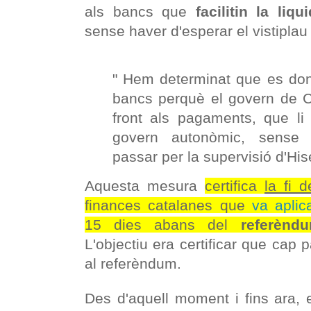
als bancs que
facilitin la liqu
sense haver d'esperar el vistiplau
" Hem determinat que es doni
bancs perquè el govern de C
front als pagaments, que li
govern autonòmic, sense 
passar per la supervisió d'His
Aquesta mesura
certifica
la fi d
finances catalanes que
va aplic
15 dies abans del
referènd
L'objectiu era certificar que cap 
al referèndum.
Des d'aquell moment i fins ara, 