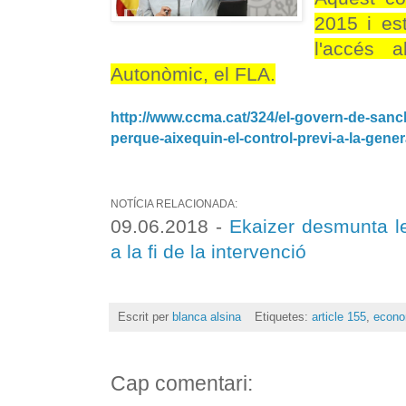
2015 i es
l'accés a
Autonòmic, el FLA.
http://www.ccma.cat/324/el-govern-de-sanc
perque-aixequin-el-control-previ-a-la-gener
NOTÍCIA RELACIONADA:
09.06.2018 -
Ekaizer desmunta le
a la fi de la intervenció
Escrit per
blanca alsina
Etiquetes:
article 155
,
econo
Cap comentari: