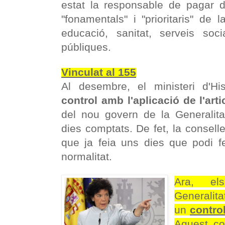
estat la responsable de pagar d
"fonamentals" i "prioritaris" de 
educació, sanitat, serveis so
públiques.
Vinculat al 155
Al desembre, el ministeri d'
control amb l'aplicació de l'arti
del nou govern de la Generalita
dies comptats. De fet, la consell
que ja feia uns dies que podi 
normalitat.
Ara, e
Generalit
un
contro
Aquest co