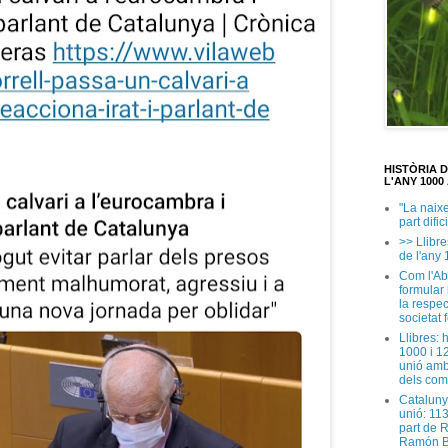
HISTÒRIA 
L'ANY 1000 
"La naix
part dific
>> Llibre
de l'any 
Com l'Ab
formular
la respec
societat 
Llibres: 
1000 i 1
unió amb
dels com
Cataluny
unió: 11
part de 
Ramón B