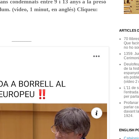
alans condemnats entre 9 i 13 anys a la presó
dum. (video, 1 minut, en anglés) Cliqueu:
ARTICLES 
70 llibre
_________
Que facin
no ho son
1359. Ju
Cerimoni
Deulofeu
de la his
espanyol
els poble
(vídeo 2
L'11 de 
l'entrada
per parla
Profanar
parlar ca
davant la
1924.
ENGLISH PO
Catalonia