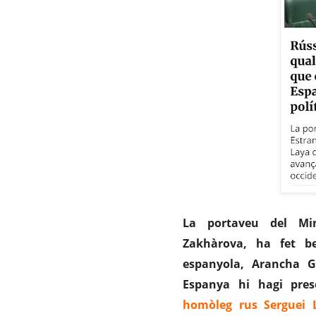
La portaveu del Mini
Zakhàrova
, ha fet be
espanyola,
Arancha G
Espanya hi hagi preso
homòleg rus
Serguei 