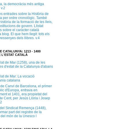
a, la democràcia més antiga
 v.2
s entrades sobre la Història de
a per ordre cronològic. També
història de la formació de les lleis,
institucions de govern. Llistat
s sobre el caràcter català
 blog. El que hem llegit: tots els
i ressenyes dels llibres. v.4
E CATALUNYA: 1213 - 1400
 L'ESTAT CATALÀ
lat de Mar (1258), una de les
es d'estat de la Catalunya d'abans
lat de Mar: La vocació
ània catalana
 de Canvi de Barcelona, el primer
lic d'Europa, entrava en
ment el 1401, era propietat del
e Cent, per Jesús Llòria i Josep
.2
e del Sindicat Remença (1448),
ormar part del registre de la
del món de la Unesco l