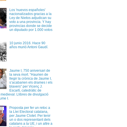
Los 'nuevos españoles'
nacionalizados gracias a la
Ley de Nietos adjudican su
voto a una provincia. Y hay
provincias donde se decide
un diputado por 1.000 votos
10 junio 2016. Hace 90
años murió Antoni Gaudí.
Jaume I, 750 aniversari de
la seva mort. “Haurien de
llegir la crònica de Jaume I,
s’acabarien els drames i els
blavers” per Vicenç J.
Escartí, catedràtic de
a medieval. Llibres de divulgació
ume I.
Proposta per fer un retoc a
la Llei Electoral catalana,
per Jaume Clotet. Per tenir
un o dos representant dels
catalans a la UE, i un altre a