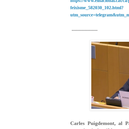
https://www.elnacional.cat/ca
feixisme_582030_102.html?
utm_source=telegram&utm_
..................
Carles Puigdemont, al Pa