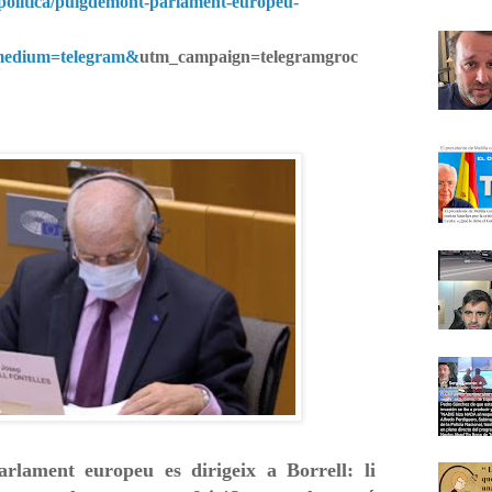
/politica/puigdemont-parlament-europeu-
medium=telegram&
utm_campaign=telegramgroc
rlament europeu es dirigeix a Borrell: li