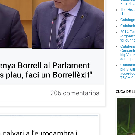
English 
The Hist
(1)
Catalogn
Catalonia
2014 Cat
(organize
for our ri
Cataloni
Concentra
big V in
aerial ph
Cataloni
big V wit
accorded 
TRAM 6, 
CUCA DE L