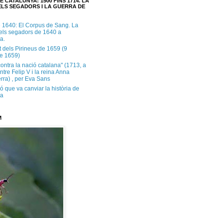
E CATALUNYA: 1500 FINS 1714. LA
LS SEGADORS I LA GUERRA DE
e 1640: El Corpus de Sang. La
dels segadors de 1640 a
a.
t dels Pirineus de 1659 (9
e 1659)
contra la nació catalana" (1713, a
ntre Felip V i la reina Anna
rra) , per Eva Sans
ó que va canviar la història de
ya
M