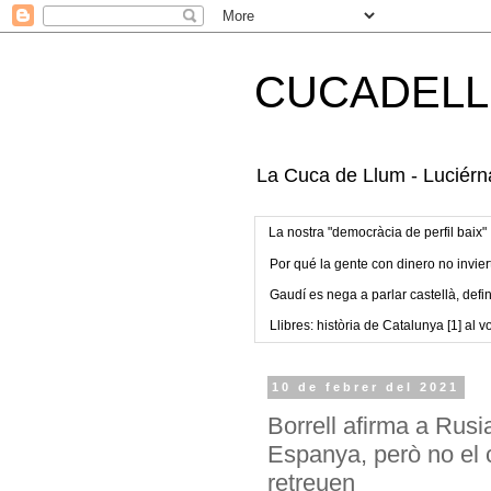
CUCADELL
La Cuca de Llum - Luciérna
La nostra "democràcia de perfil baix"
Por qué la gente con dinero no invier
Gaudí es nega a parlar castellà, defin
Llibres: història de Catalunya [1] al vo
10 de febrer del 2021
Borrell afirma a Rusi
Espanya, però no el c
retreuen