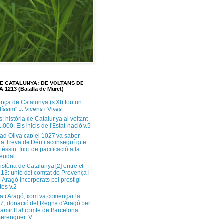
DE CATALUNYA: DE VOLTANS DE
A 1213 (Batalla de Muret)
ença de Catalunya (s.XI) fou un
ilíssim" J. Vicens i Vives
s: història de Catalunya al voltant
1.000. Els inicis de l'Estat-nació v.5
ad Oliva cap el 1027 va saber
 la Treva de Déu i aconseguí que
tèssin. Inici de pacificació a la
feudal.
història de Catalunya [2] entre el
213: unió del comtat de Provença i
 Aragó incorporats pel prestigi
tes v.2
a i Aragó, com va començar la
37, donació del Regne d'Aragó per
Ramir II al comte de Barcelona
erenguer IV