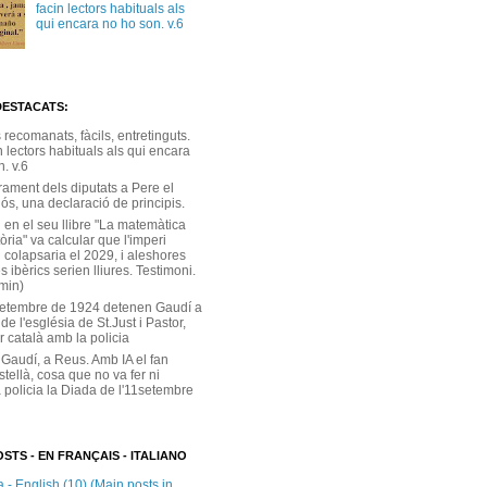
facin lectors habituals als
qui encara no ho son. v.6
DESTACATS:
s recomanats, fàcils, entretinguts.
 lectors habituals als qui encara
. v.6
rament dels diputats a Pere el
ós, una declaració de principis.
 en el seu llibre "La matemàtica
tòria" va calcular que l'imperi
 colapsaria el 2029, i aleshores
s ibèrics serien lliures. Testimoni.
 min)
setembre de 1924 detenen Gaudí a
 de l'església de St.Just i Pastor,
r català amb la policia
 Gaudí, a Reus. Amb IA el fan
stellà, cosa que no va fer ni
 policia la Diada de l'11setembre
STS - EN FRANÇAIS - ITALIANO
 - English (10) (Main posts in