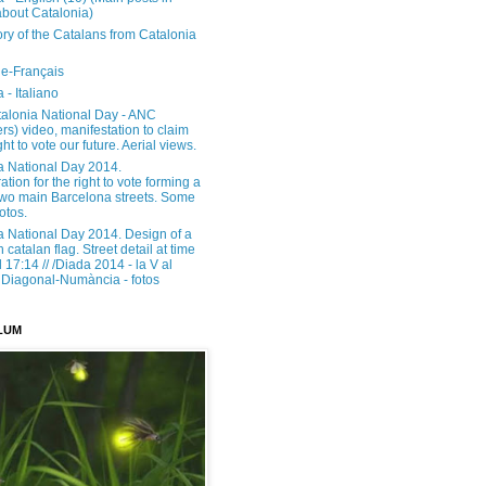
about Catalonia)
ory of the Catalans from Catalonia
e-Français
 - Italiano
alonia National Day - ANC
rs) video, manifestation to claim
ght to vote our future. Aerial views.
a National Day 2014.
tion for the right to vote forming a
 two main Barcelona streets. Some
otos.
a National Day 2014. Design of a
h catalan flag. Street detail at time
17:14 // /Diada 2014 - la V al
Diagonal-Numància - fotos
LUM