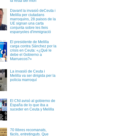
la resta del món
Davant la invasió deCeuta i
Melilla per ciutadans
marroquins, 28 paisos de la
UE signan una carta
conjunta sobre les lleis
espanyoles d'immigració
El presidente de Melilla
carga contra Sánchez por la
crisis en Ceuta: «¿Qué le
debe el Gobierno a
Marruecos?»
La invasió de Ceuta i
Melilla va ser dirigida per la
policia marroquí
El CNI avisó al gobierno de
España de lo que iba a
suceder en Ceuta y Melilla
70 llibres recomanats,
fàcils, entretinguts. Que