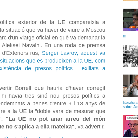
olítica exterior de la UE compareixia a
la situació que va haver de viure a Moscou
!!!
rc d'un viatge oficial en què va demanar la
tor Aleksei Navalni. En una roda de premsa
d'Exteriors rus,
Sergei Lavrov, aquest va
ra situacions que es produeixen a la UE, com
xistència de presos polítics i exiliats a
rtir Borrell que hauria d'haver corregit
 hi havia tres sinó nou presos polítics a
ondemnats a penes d'entre 9 i 13 anys de
literatur
sobre Ja
eure a la UE la "doble vara de mesurar que
t".
"La UE no pot anar arreu del món
 no s'aplica a ella mateixa"
, va advertir.