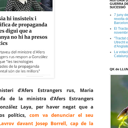
HISTÒRIA D
GUERRA DE
SUCESSIÓ
7 juny d
revolta 
Barcelon
El Tracta
novembr
"Tractat 
Utrecht e
d'Anglate
La votaci
Catalun
QK de LLU
steri d’Afers Estrangers rus,
Maria
fa de la ministra d’Afers Estrangers
onzález Laya
, per haver negat que a
s polítics,
com va denunciar el seu
Lavrov
davant
Josep Borrell
, cap de la