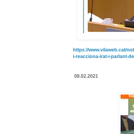
https://www.vilaweb.cat/not
i-reacciona-irat-i-parlant-d
08.02.2021