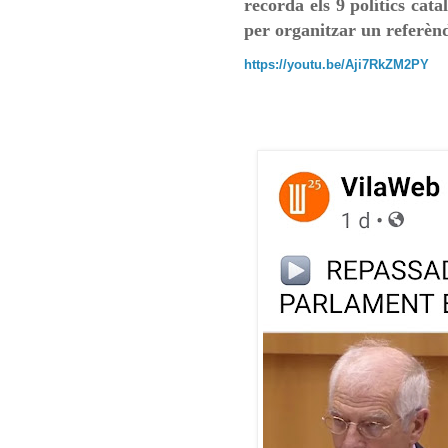
recorda els 9 polítics cat
per organitzar un referèn
https://youtu.be/Aji7RkZM2PY