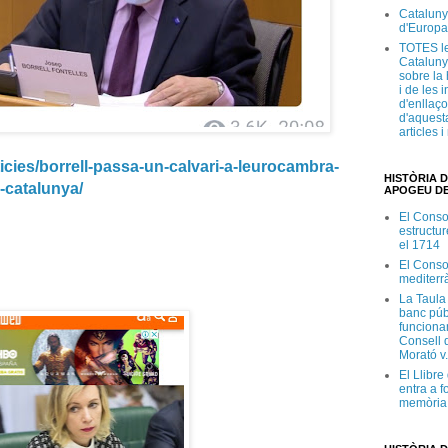
Cataluny
d'Europa
TOTES le
Cataluny
sobre la 
i de les 
d'enllaço
d'aquesta
articles 
icies/borrell-passa-un-calvari-a-leurocambra-
HISTÒRIA D
e-catalunya/
APOGEU DE
El Conso
estructur
el 1714
El Conso
mediterr
La Taula
banc púb
funciona
Consell d
Morató v
El Llibr
entra a f
memòria 