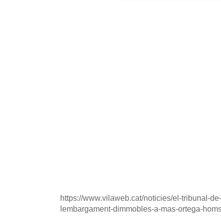
https://www.vilaweb.cat/noticies/el-tribunal-d
lembargament-dimmobles-a-mas-ortega-homs-i