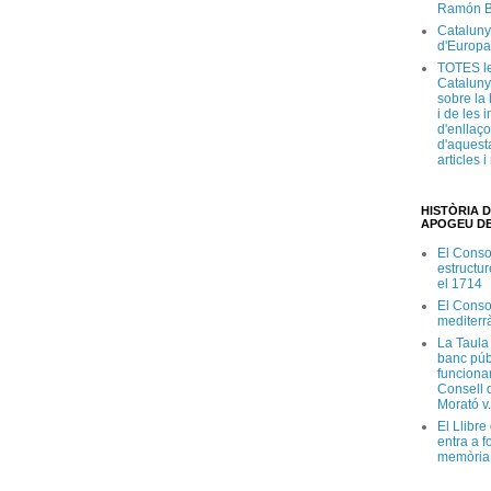
Ramón B
Cataluny
d'Europa
TOTES le
Cataluny
sobre la 
i de les 
d'enllaço
d'aquesta
articles 
HISTÒRIA D
APOGEU DE
El Conso
estructur
el 1714
El Conso
mediterr
La Taula
banc púb
funciona
Consell d
Morató v
El Llibr
entra a f
memòria 