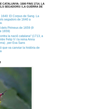
E CATALUNYA: 1500 FINS 1714. LA
LS SEGADORS I LA GUERRA DE
e 1640: El Corpus de Sang. La
dels segadors de 1640 a
a.
t dels Pirineus de 1659 (9
e 1659)
contra la nació catalana" (1713, a
ntre Felip V i la reina Anna
rra) , per Eva Sans
ó que va canviar la història de
ya
M