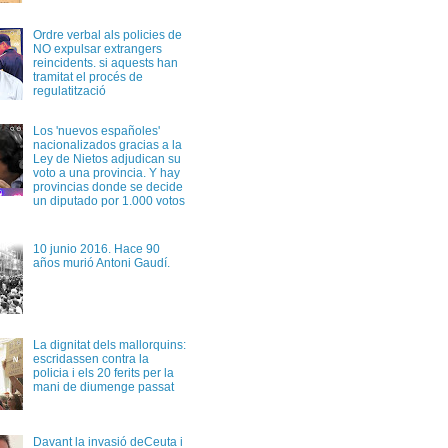
Ordre verbal als policies de
NO expulsar extrangers
reincidents. si aquests han
tramitat el procés de
regulatització
Los 'nuevos españoles'
nacionalizados gracias a la
Ley de Nietos adjudican su
voto a una provincia. Y hay
provincias donde se decide
un diputado por 1.000 votos
10 junio 2016. Hace 90
años murió Antoni Gaudí.
La dignitat dels mallorquins:
escridassen contra la
policia i els 20 ferits per la
mani de diumenge passat
Davant la invasió deCeuta i