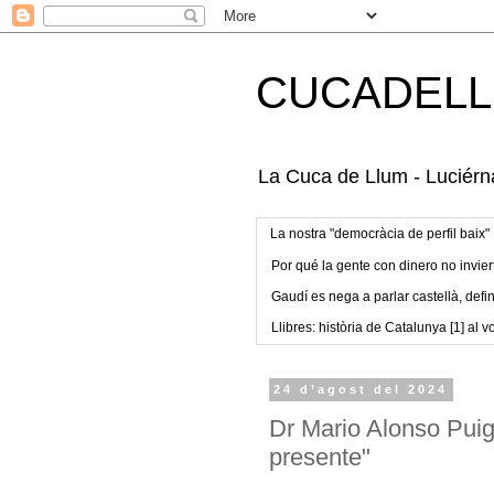
CUCADELL
La Cuca de Llum - Luciérna
La nostra "democràcia de perfil baix"
Por qué la gente con dinero no invier
Gaudí es nega a parlar castellà, defin
Llibres: història de Catalunya [1] al vo
24 d’agost del 2024
Dr Mario Alonso Puig:
presente"