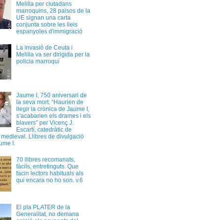
Melilla per ciutadans
marroquins, 28 paisos de la
UE signan una carta
conjunta sobre les lleis
espanyoles d'immigració
La invasió de Ceuta i
Melilla va ser dirigida per la
policia marroquí
Jaume I, 750 aniversari de
la seva mort. “Haurien de
llegir la crònica de Jaume I,
s’acabarien els drames i els
blavers” per Vicenç J.
Escartí, catedràtic de
a medieval. Llibres de divulgació
ume I.
70 llibres recomanats,
fàcils, entretinguts. Que
facin lectors habituals als
qui encara no ho son. v.6
El pla PLATER de la
Generalitat, no demana