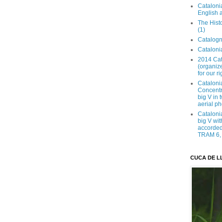
Catalonia
English 
The Hist
(1)
Catalogn
Catalonia
2014 Cat
(organize
for our ri
Cataloni
Concentra
big V in
aerial ph
Cataloni
big V wit
accorded 
TRAM 6, 
CUCA DE L