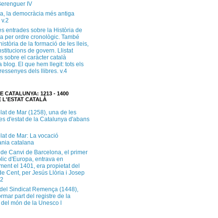
erenguer IV
a, la democràcia més antiga
 v.2
s entrades sobre la Història de
a per ordre cronològic. També
història de la formació de les lleis,
institucions de govern. Llistat
s sobre el caràcter català
 blog. El que hem llegit: tots els
i ressenyes dels llibres. v.4
E CATALUNYA: 1213 - 1400
 L'ESTAT CATALÀ
lat de Mar (1258), una de les
es d'estat de la Catalunya d'abans
lat de Mar: La vocació
ània catalana
 de Canvi de Barcelona, el primer
lic d'Europa, entrava en
ment el 1401, era propietat del
e Cent, per Jesús Llòria i Josep
.2
e del Sindicat Remença (1448),
ormar part del registre de la
del món de la Unesco l