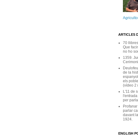
Agricult
ARTICLES 
70 llibre
Que facin
no ho son
1359. Ju
Cerimoni
Deulofeu
de la his
espanyol
els poble
(vídeo 2
L'11 de 
l'entrada
per parla
Profanar
parlar ca
davant la
1924.
ENGLISH PO