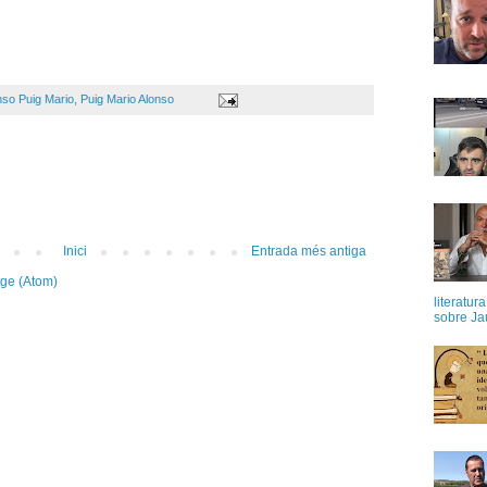
nso Puig Mario
,
Puig Mario Alonso
Inici
Entrada més antiga
tge (Atom)
literatur
sobre Ja