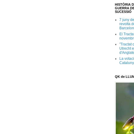
HISTÒRIA D
GUERRA DE
SUCESSIÓ
7 juny d
revolta 
Barcelon
El Tracta
novembr
"Tractat 
Utrecht e
d'Anglate
La votaci
Catalun
QK de LLU