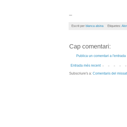
_
Escrit per
blanca alsina
Etiquetes:
Alo
Cap comentari:
Publica un comentari a l'entrada
Entrada més recent
Subscriure's a:
Comentaris del missa