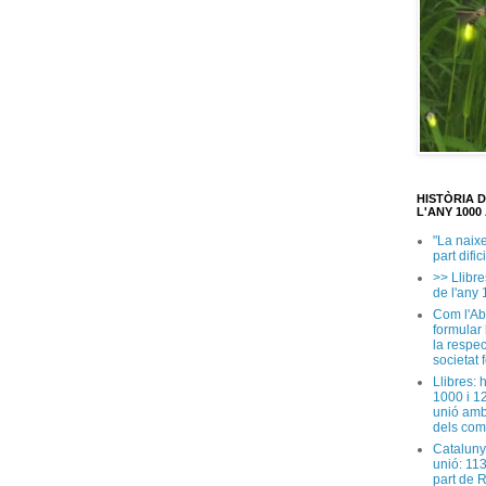
HISTÒRIA 
L'ANY 1000 
"La naix
part dific
>> Llibre
de l'any 
Com l'Ab
formular
la respec
societat 
Llibres: 
1000 i 1
unió amb
dels com
Cataluny
unió: 11
part de 