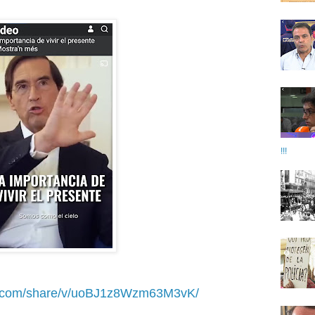
!!!
k.com/share/v/uoBJ1z8Wzm63M3vK/