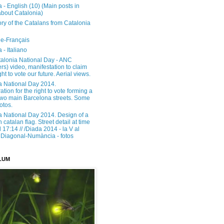
 - English (10) (Main posts in
about Catalonia)
ory of the Catalans from Catalonia
e-Français
 - Italiano
alonia National Day - ANC
rs) video, manifestation to claim
ght to vote our future. Aerial views.
a National Day 2014.
tion for the right to vote forming a
 two main Barcelona streets. Some
otos.
a National Day 2014. Design of a
h catalan flag. Street detail at time
17:14 // /Diada 2014 - la V al
Diagonal-Numància - fotos
LUM