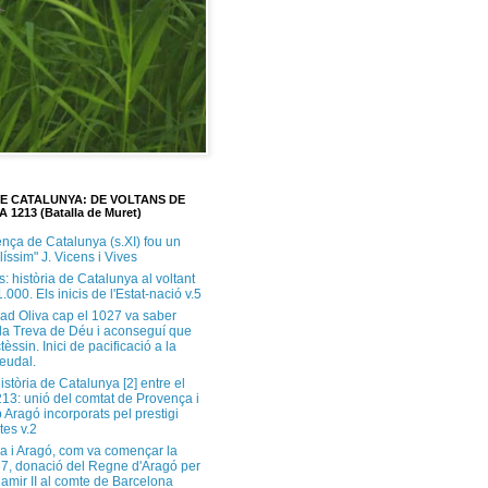
DE CATALUNYA: DE VOLTANS DE
A 1213 (Batalla de Muret)
ença de Catalunya (s.XI) fou un
ilíssim" J. Vicens i Vives
s: història de Catalunya al voltant
1.000. Els inicis de l'Estat-nació v.5
ad Oliva cap el 1027 va saber
 la Treva de Déu i aconseguí que
tèssin. Inici de pacificació a la
feudal.
història de Catalunya [2] entre el
213: unió del comtat de Provença i
 Aragó incorporats pel prestigi
tes v.2
a i Aragó, com va començar la
37, donació del Regne d'Aragó per
Ramir II al comte de Barcelona