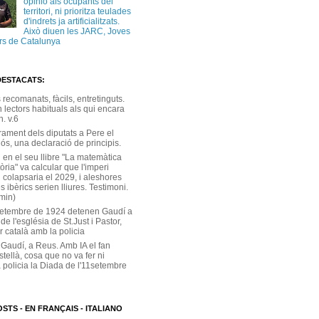
opinió als ocupants del
territori, ni prioritza teulades
d'indrets ja artificialitzats.
Això diuen les JARC, Joves
ors de Catalunya
DESTACATS:
s recomanats, fàcils, entretinguts.
 lectors habituals als qui encara
. v.6
rament dels diputats a Pere el
ós, una declaració de principis.
 en el seu llibre "La matemàtica
tòria" va calcular que l'imperi
 colapsaria el 2029, i aleshores
s ibèrics serien lliures. Testimoni.
 min)
setembre de 1924 detenen Gaudí a
 de l'església de St.Just i Pastor,
r català amb la policia
 Gaudí, a Reus. Amb IA el fan
stellà, cosa que no va fer ni
 policia la Diada de l'11setembre
STS - EN FRANÇAIS - ITALIANO