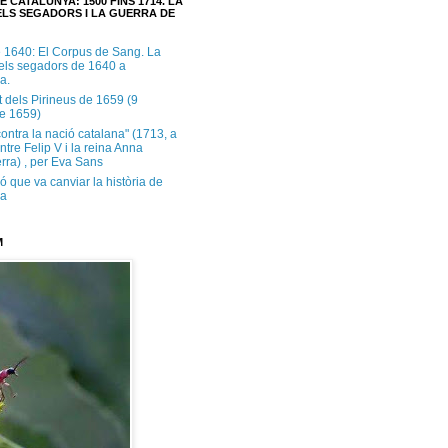
E CATALUNYA: 1500 FINS 1714. LA
LS SEGADORS I LA GUERRA DE
e 1640: El Corpus de Sang. La
dels segadors de 1640 a
a.
t dels Pirineus de 1659 (9
e 1659)
contra la nació catalana" (1713, a
ntre Felip V i la reina Anna
rra) , per Eva Sans
ó que va canviar la història de
ya
M