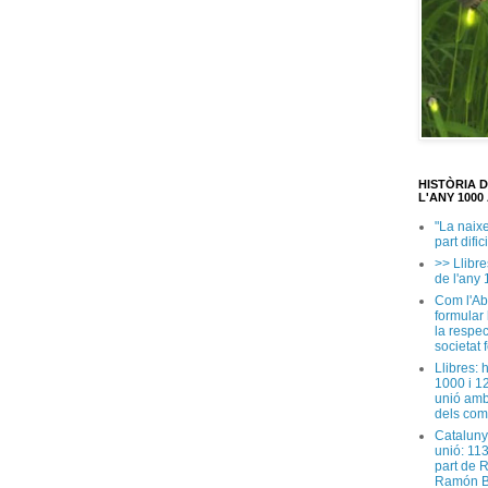
HISTÒRIA 
L'ANY 1000 
"La naix
part dific
>> Llibre
de l'any 
Com l'Ab
formular
la respec
societat 
Llibres: 
1000 i 1
unió amb
dels com
Cataluny
unió: 11
part de 
Ramón B