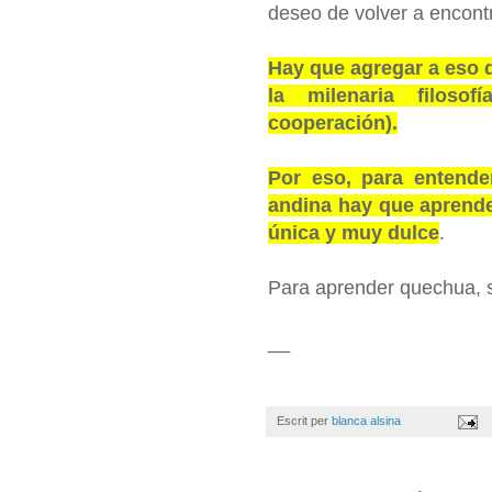
deseo de volver a encontr
Hay que agregar a eso 
la milenaria filoso
cooperación).
Por eso, para entender
andina hay que aprende
única y muy dulce
.
Para aprender quechua, 
__
Escrit per
blanca alsina