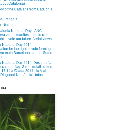
about Catalonia)
ory of the Catalans from Catalonia
e-Français
 - Italiano
alonia National Day - ANC
rs) video, manifestation to claim
ght to vote our future. Aerial views.
a National Day 2014.
tion for the right to vote forming a
 two main Barcelona streets. Some
otos.
a National Day 2014. Design of a
h catalan flag. Street detail at time
17:14 // /Diada 2014 - la V al
Diagonal-Numància - fotos
LUM