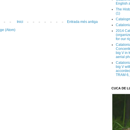
English 
The Hist
(1)
Catalogn
Inici
Entrada més antiga
Catalonia
tge (Atom)
2014 Cat
(organize
for our ri
Cataloni
Concentra
big V in
aerial ph
Cataloni
big V wit
accorded 
TRAM 6, 
CUCA DE L