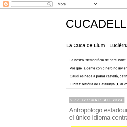
CUCADELL
La Cuca de Llum - Luciérna
La nostra "democràcia de perfil baix"
Por qué la gente con dinero no invier
Gaudí es nega a parlar castellà, defin
Llibres: història de Catalunya [1] al vo
5 de setembre del 2024
Antropólogo estadou
el único idioma centr