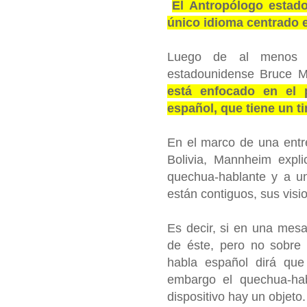
El Antropólogo estad
único idioma centrado e
Luego de al menos 1
estadounidense Bruce 
está enfocado en el 
español, que tiene un t
En el marco de una entr
Bolivia, Mannheim expli
quechua-hablante y a u
están contiguos, sus vis
Es decir, si en una mesa
de éste, pero no sobre 
habla español dirá que 
embargo el quechua-hab
dispositivo hay un objeto.