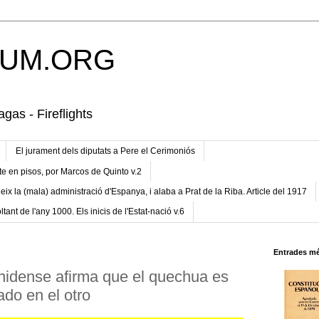
UM.ORG
gas - Fireflights
El jurament dels diputats a Pere el Cerimoniós
te en pisos, por Marcos de Quinto v.2
eix la (mala) administració d'Espanya, i alaba a Prat de la Riba. Article del 1917
ltant de l'any 1000. Els inicis de l'Estat-nació v.6
Entrades mé
nidense afirma que el quechua es
ado en el otro