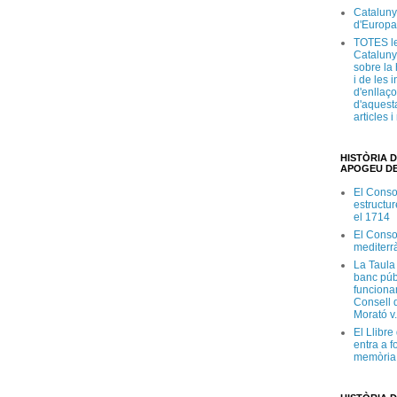
Cataluny
d'Europa
TOTES le
Cataluny
sobre la 
i de les 
d'enllaço
d'aquesta
articles 
HISTÒRIA D
APOGEU DE
El Conso
estructur
el 1714
El Conso
mediterr
La Taula
banc púb
funciona
Consell d
Morató v
El Llibr
entra a f
memòria 