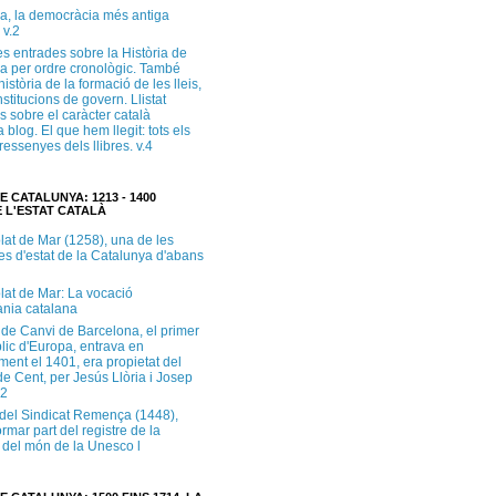
a, la democràcia més antiga
 v.2
s entrades sobre la Història de
a per ordre cronològic. També
història de la formació de les lleis,
institucions de govern. Llistat
s sobre el caràcter català
 blog. El que hem llegit: tots els
i ressenyes dels llibres. v.4
E CATALUNYA: 1213 - 1400
 L'ESTAT CATALÀ
lat de Mar (1258), una de les
es d'estat de la Catalunya d'abans
lat de Mar: La vocació
ània catalana
 de Canvi de Barcelona, el primer
lic d'Europa, entrava en
ment el 1401, era propietat del
e Cent, per Jesús Llòria i Josep
.2
e del Sindicat Remença (1448),
ormar part del registre de la
del món de la Unesco l