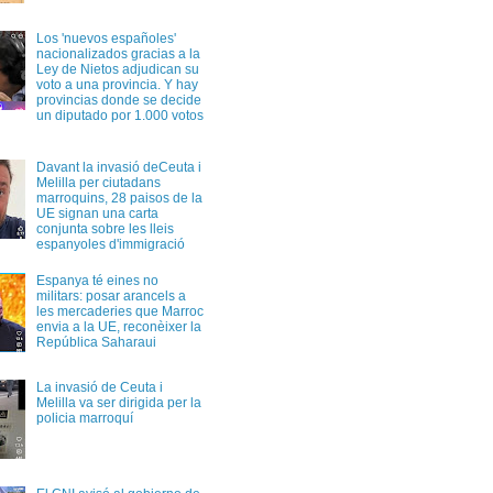
Los 'nuevos españoles'
nacionalizados gracias a la
Ley de Nietos adjudican su
voto a una provincia. Y hay
provincias donde se decide
un diputado por 1.000 votos
Davant la invasió deCeuta i
Melilla per ciutadans
marroquins, 28 paisos de la
UE signan una carta
conjunta sobre les lleis
espanyoles d'immigració
Espanya té eines no
militars: posar arancels a
les mercaderies que Marroc
envia a la UE, reconèixer la
República Saharaui
La invasió de Ceuta i
Melilla va ser dirigida per la
policia marroquí