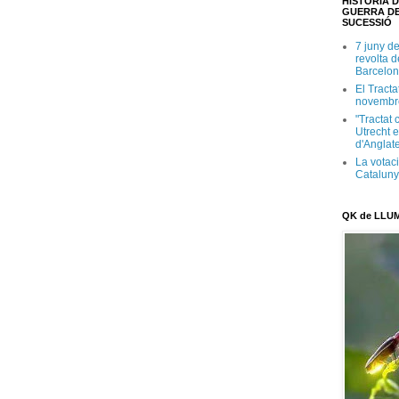
HISTÒRIA D
GUERRA DE
SUCESSIÓ
7 juny d
revolta 
Barcelon
El Tracta
novembr
"Tractat 
Utrecht e
d'Anglate
La votaci
Catalun
QK de LLU