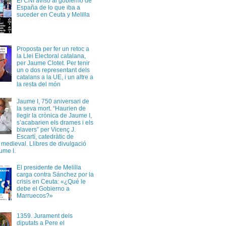
El CNI avisó al gobierno de
España de lo que iba a
suceder en Ceuta y Melilla
Proposta per fer un retoc a
la Llei Electoral catalana,
per Jaume Clotet. Per tenir
un o dos representant dels
catalans a la UE, i un altre a
la resta del món
Jaume I, 750 aniversari de
la seva mort. “Haurien de
llegir la crònica de Jaume I,
s’acabarien els drames i els
blavers” per Vicenç J.
Escartí, catedràtic de
a medieval. Llibres de divulgació
ume I.
El presidente de Melilla
carga contra Sánchez por la
crisis en Ceuta: «¿Qué le
debe el Gobierno a
Marruecos?»
1359. Jurament dels
diputats a Pere el