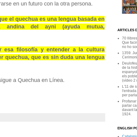
arse en un futuro con la otra persona.
que el quechua es una lengua basada en
fía andina del ayni (ayuda mutua,
ARTICLES 
70 llibre
Que facin
no ho son
 esa filosofía y entender a la cultura
1359. Ju
r quechua, que es sin duda una lengua
Cerimoni
Deulofeu
de la his
espanyol
els poble
sigue a Quechua en Línea.
(vídeo 2
L'11 de 
l'entrada
per parla
Profanar
parlar ca
davant la
1924.
ENGLISH PO
Catalonia