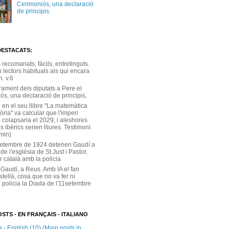
Cerimoniós, una declaració
de principis.
DESTACATS:
s recomanats, fàcils, entretinguts.
 lectors habituals als qui encara
. v.6
rament dels diputats a Pere el
ós, una declaració de principis.
 en el seu llibre "La matemàtica
tòria" va calcular que l'imperi
 colapsaria el 2029, i aleshores
s ibèrics serien lliures. Testimoni.
 min)
setembre de 1924 detenen Gaudí a
 de l'església de St.Just i Pastor,
r català amb la policia
 Gaudí, a Reus. Amb IA el fan
stellà, cosa que no va fer ni
 policia la Diada de l'11setembre
STS - EN FRANÇAIS - ITALIANO
 - English (10) (Main posts in