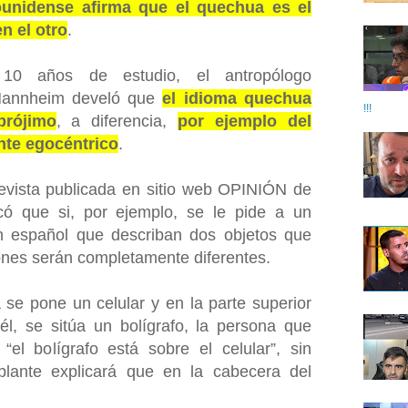
ounidense afirma que el quechua es el
n el otro
.
0 años de estudio, el antropólogo
Mannheim develó que
el idioma quechua
!!!
prójimo
, a diferencia,
por ejemplo del
inte egocéntrico
.
evista publicada en sitio web OPINIÓN de
có que si, por ejemplo, se le pide a un
n español que describan dos objetos que
iones serán completamente diferentes.
 se pone un celular y en la parte superior
él, se sitúa un bolígrafo, la persona que
“el bolígrafo está sobre el celular”, sin
lante explicará que en la cabecera del