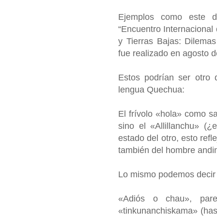
Ejemplos como este d
“Encuentro Internacional 
y Tierras Bajas: Dilema
fue realizado en agosto d
Estos podrían ser otro 
lengua Quechua:
El frívolo «hola» como s
sino el «Allillanchu» (¿
estado del otro, esto refl
también del hombre andi
Lo mismo podemos decir 
«Adiós o chau», par
«tinkunanchiskama» (has