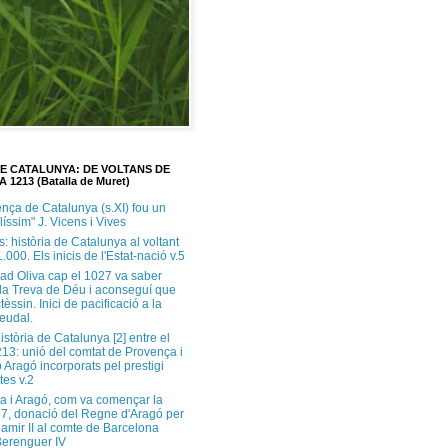
DE CATALUNYA: DE VOLTANS DE
A 1213 (Batalla de Muret)
ença de Catalunya (s.XI) fou un
ilíssim" J. Vicens i Vives
s: història de Catalunya al voltant
1.000. Els inicis de l'Estat-nació v.5
ad Oliva cap el 1027 va saber
 la Treva de Déu i aconseguí que
tèssin. Inici de pacificació a la
feudal.
història de Catalunya [2] entre el
213: unió del comtat de Provença i
 Aragó incorporats pel prestigi
tes v.2
a i Aragó, com va començar la
37, donació del Regne d'Aragó per
Ramir II al comte de Barcelona
erenguer IV