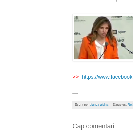
>>
https://www.faceboo
__
Escrit per
blanca alsina
Etiquetes:
Roj
Cap comentari: