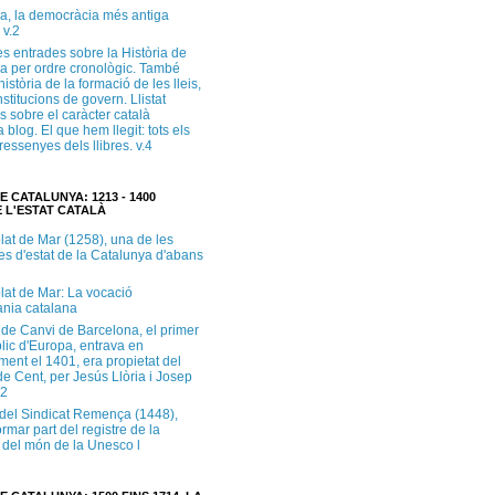
a, la democràcia més antiga
 v.2
s entrades sobre la Història de
a per ordre cronològic. També
història de la formació de les lleis,
institucions de govern. Llistat
s sobre el caràcter català
 blog. El que hem llegit: tots els
i ressenyes dels llibres. v.4
E CATALUNYA: 1213 - 1400
 L'ESTAT CATALÀ
lat de Mar (1258), una de les
es d'estat de la Catalunya d'abans
lat de Mar: La vocació
ània catalana
 de Canvi de Barcelona, el primer
lic d'Europa, entrava en
ment el 1401, era propietat del
e Cent, per Jesús Llòria i Josep
.2
e del Sindicat Remença (1448),
ormar part del registre de la
del món de la Unesco l