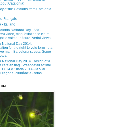
about Catalonia)
ory of the Catalans from Catalonia
e-Français
 - Italiano
alonia National Day - ANC
rs) video, manifestation to claim
ght to vote our future. Aerial views.
a National Day 2014.
tion for the right to vote forming a
 two main Barcelona streets. Some
otos.
a National Day 2014. Design of a
h catalan flag. Street detail at time
17:14 // /Diada 2014 - la V al
Diagonal-Numància - fotos
LUM