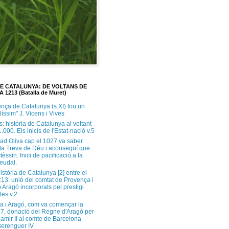
DE CATALUNYA: DE VOLTANS DE
A 1213 (Batalla de Muret)
ença de Catalunya (s.XI) fou un
ilíssim" J. Vicens i Vives
s: història de Catalunya al voltant
1.000. Els inicis de l'Estat-nació v.5
ad Oliva cap el 1027 va saber
 la Treva de Déu i aconseguí que
tèssin. Inici de pacificació a la
feudal.
història de Catalunya [2] entre el
213: unió del comtat de Provença i
 Aragó incorporats pel prestigi
tes v.2
a i Aragó, com va començar la
37, donació del Regne d'Aragó per
Ramir II al comte de Barcelona
erenguer IV