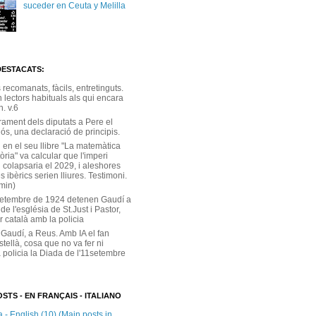
suceder en Ceuta y Melilla
DESTACATS:
s recomanats, fàcils, entretinguts.
 lectors habituals als qui encara
. v.6
rament dels diputats a Pere el
ós, una declaració de principis.
 en el seu llibre "La matemàtica
tòria" va calcular que l'imperi
 colapsaria el 2029, i aleshores
s ibèrics serien lliures. Testimoni.
 min)
setembre de 1924 detenen Gaudí a
 de l'església de St.Just i Pastor,
r català amb la policia
 Gaudí, a Reus. Amb IA el fan
stellà, cosa que no va fer ni
 policia la Diada de l'11setembre
STS - EN FRANÇAIS - ITALIANO
 - English (10) (Main posts in