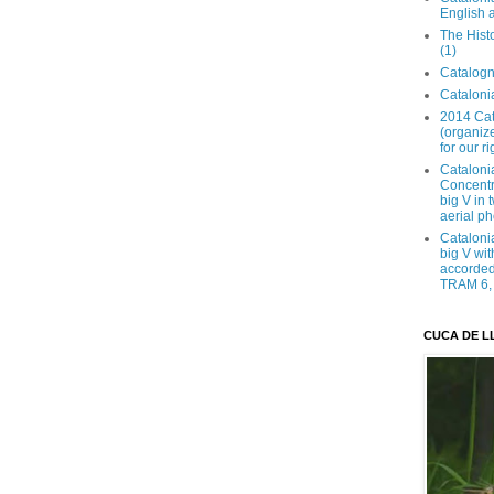
English 
The Hist
(1)
Catalogn
Catalonia
2014 Cat
(organize
for our ri
Cataloni
Concentra
big V in
aerial ph
Cataloni
big V wit
accorded 
TRAM 6, 
CUCA DE L