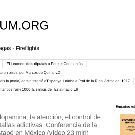
UM.ORG
gas - Fireflights
El jurament dels diputats a Pere el Cerimoniós
te en pisos, por Marcos de Quinto v.2
eix la (mala) administració d'Espanya, i alaba a Prat de la Riba. Article del 1917
ltant de l'any 1000. Els inicis de l'Estat-nació v.6
Entrades mé
 dopamina; la atención, el control de
tallas adictivas. Conferencia de la
tapé en México (vídeo 23 min)