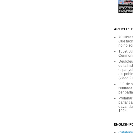
ARTICLES 
70 llibre
Que facin
no ho son
1359. Ju
Cerimoni
Deulofeu
de la his
espanyol
els poble
(vídeo 2
L'11 de 
l'entrada
per parla
Profanar
parlar ca
davant la
1924.
ENGLISH PO
Catalonia