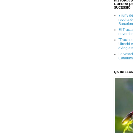
HISTÒRIA D
GUERRA DE
SUCESSIÓ
7 juny d
revolta 
Barcelon
El Tracta
novembr
"Tractat 
Utrecht e
d'Anglate
La votaci
Catalun
QK de LLU