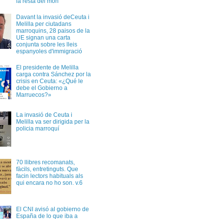
la resta del món
Davant la invasió deCeuta i
Melilla per ciutadans
marroquins, 28 paisos de la
UE signan una carta
conjunta sobre les lleis
espanyoles d'immigració
El presidente de Melilla
carga contra Sánchez por la
crisis en Ceuta: «¿Qué le
debe el Gobierno a
Marruecos?»
La invasió de Ceuta i
Melilla va ser dirigida per la
policia marroquí
70 llibres recomanats,
fàcils, entretinguts. Que
facin lectors habituals als
qui encara no ho son. v.6
El CNI avisó al gobierno de
España de lo que iba a