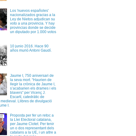
Los 'nuevos españoles'
nacionalizados gracias a la
Ley de Nietos adjudican su
voto a una provincia. Y hay
provincias donde se decide
un diputado por 1.000 votos
10 junio 2016. Hace 90
años murió Antoni Gaudí.
Jaume I, 750 aniversari de
la seva mort. “Haurien de
llegir la crònica de Jaume I,
s’acabarien els drames i els
blavers” per Vicenç J.
Escartí, catedràtic de
a medieval. Llibres de divulgació
ume I.
Proposta per fer un retoc a
la Llei Electoral catalana,
per Jaume Clotet. Per tenir
un o dos representant dels
catalans a la UE, i un altre a