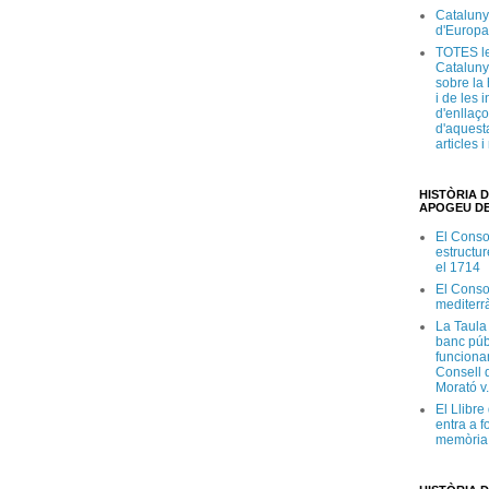
Cataluny
d'Europa
TOTES le
Cataluny
sobre la 
i de les 
d'enllaço
d'aquesta
articles 
HISTÒRIA D
APOGEU DE
El Conso
estructur
el 1714
El Conso
mediterr
La Taula
banc púb
funciona
Consell d
Morató v
El Llibr
entra a f
memòria 