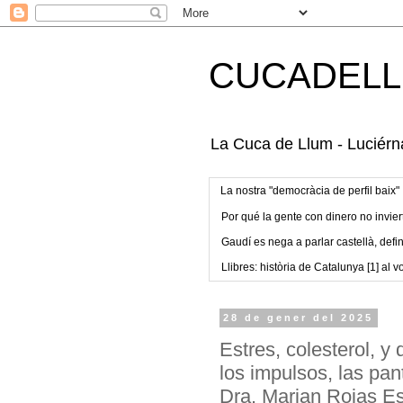
CUCADELL
La Cuca de Llum - Luciérna
La nostra "democràcia de perfil baix"
Por qué la gente con dinero no invier
Gaudí es nega a parlar castellà, defin
Llibres: història de Catalunya [1] al vo
28 de gener del 2025
Estres, colesterol, y
los impulsos, las pan
Dra. Marian Rojas Es