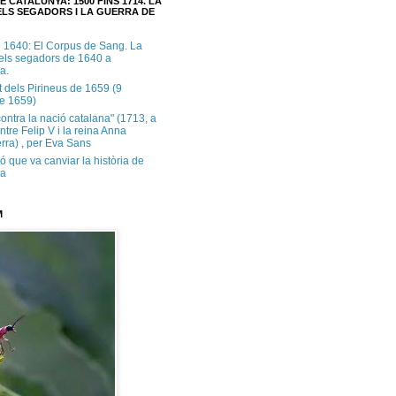
E CATALUNYA: 1500 FINS 1714. LA
LS SEGADORS I LA GUERRA DE
e 1640: El Corpus de Sang. La
dels segadors de 1640 a
a.
t dels Pirineus de 1659 (9
e 1659)
contra la nació catalana" (1713, a
ntre Felip V i la reina Anna
rra) , per Eva Sans
ó que va canviar la història de
ya
M