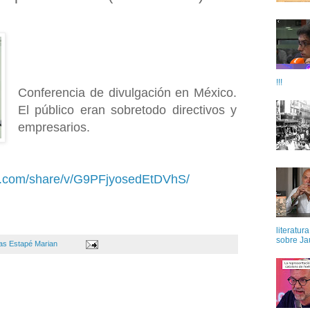
!!!
Conferencia de divulgación en México.
El público eran sobretodo directivos y
empresarios
.
k.com/share/v/G9PFjyosedEtDVhS/
literatur
sobre Ja
as Estapé Marian