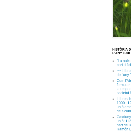
HISTÒRIA 
L'ANY 1000 
"La naix
part dific
>> Llibre
de l'any 
Com l'Ab
formular
la respec
societat 
Llibres: 
1000 i 1
unió amb
dels com
Cataluny
unió: 11
part de 
Ramón B