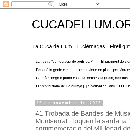
CUCADELLUM.O
La Cuca de Llum - Luciérnagas - Fireflight
La nostra "democràcia de perfil baix"
El jurament dels d
Por qué la gente con dinero no invierte en pisos, por Marco
Gaudí es nega a parlar castellà, defineix la (mala) administr
Llibres: història de Catalunya [1] al voltant de l'any 1000. Els
25 de novembre del 2025
41 Trobada de Bandes de Músi
Montserrat. Toquen la sardana 
commemoració del Mil·lenari de